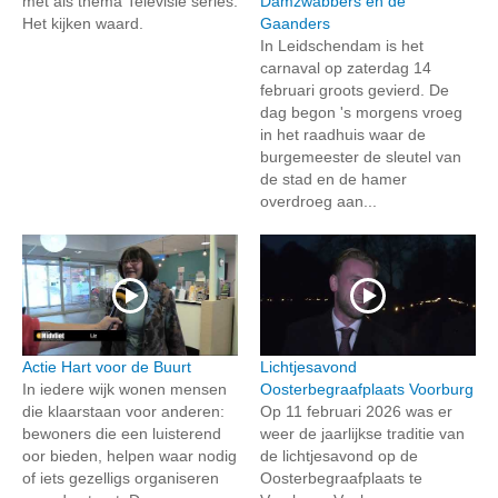
met als thema Televisie series.
Damzwabbers en de
Het kijken waard.
Gaanders
In Leidschendam is het
carnaval op zaterdag 14
februari groots gevierd. De
dag begon 's morgens vroeg
in het raadhuis waar de
burgemeester de sleutel van
de stad en de hamer
overdroeg aan...
Actie Hart voor de Buurt
Lichtjesavond
In iedere wijk wonen mensen
Oosterbegraafplaats Voorburg
die klaarstaan voor anderen:
Op 11 februari 2026 was er
bewoners die een luisterend
weer de jaarlijkse traditie van
oor bieden, helpen waar nodig
de lichtjesavond op de
of iets gezelligs organiseren
Oosterbegraafplaats te