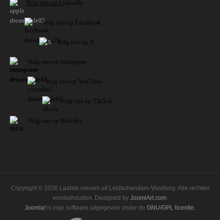
V
olg ons op L
inkedIn
Volg ons op Facebook
Volg ons op X
Volg ons op Instagram
Volg
ons op
YouTube
Volg ons op TikTok
Volg ons op Bluesky
Copyright © 2026 Laatste nieuws uit Leidschendam-Voorburg. Alle rechten
voorbehouden. Designed by
JoomlArt.com
.
Joomla!
is vrije software uitgegeven onder de
GNU/GPL licentie.