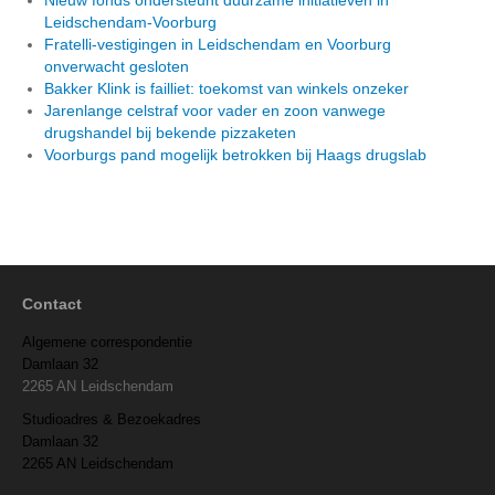
Leidschendam-Voorburg
Fratelli-vestigingen in Leidschendam en Voorburg
onverwacht gesloten
Bakker Klink is failliet: toekomst van winkels onzeker
Jarenlange celstraf voor vader en zoon vanwege
drugshandel bij bekende pizzaketen
Voorburgs pand mogelijk betrokken bij Haags drugslab
Contact
Algemene correspondentie
Damlaan 32
2265 AN Leidschendam
Studioadres & Bezoekadres
Damlaan 32
2265 AN Leidschendam