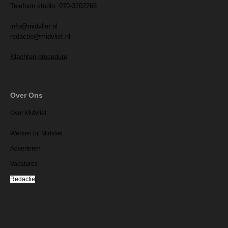
Telefoon studio: 070-3202266
info@midvliet.nl
redactie@midvliet.nl
Klachten procedure
Over Ons
Over Midvliet
Werken bij Midvliet
Adverteren
Vacatures
Redactie