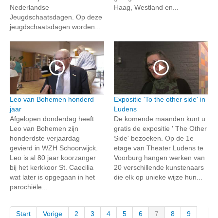
Nederlandse
Haag, Westland en...
Jeugdschaatsdagen. Op deze
jeugdschaatsdagen worden...
Leo van Bohemen honderd
Expositie 'To the other side' in
jaar
Ludens
Afgelopen donderdag heeft
De komende maanden kunt u
Leo van Bohemen zijn
gratis de expositie ' The Other
honderdste verjaardag
Side' bezoeken. Op de 1e
gevierd in WZH Schoorwijck.
etage van Theater Ludens te
Leo is al 80 jaar koorzanger
Voorburg hangen werken van
bij het kerkkoor St. Caecilia
20 verschillende kunstenaars
wat later is opgegaan in het
die elk op unieke wijze hun...
parochiële...
Start
Vorige
2
3
4
5
6
7
8
9