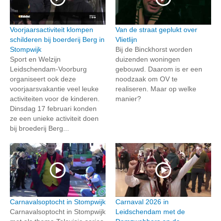
Voorjaarsactiviteit klompen
Van de straat geplukt over
schilderen bij boerderij Berg in
Vlietlijn
Stompwijk
Bij de Binckhorst worden
Sport en Welzijn
duizenden woningen
Leidschendam-Voorburg
gebouwd. Daarom is er een
organiseert ook deze
noodzaak om OV te
voorjaarsvakantie veel leuke
realiseren. Maar op welke
activiteiten voor de kinderen.
manier?
Dinsdag 17 februari konden
ze een unieke activiteit doen
bij broederij Berg...
Carnavalsoptocht in Stompwijk
Carnaval 2026 in
Carnavalsoptocht in Stompwijk
Leidschendam met de