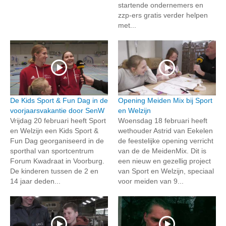
startende ondernemers en
zzp-ers gratis verder helpen
met...
De Kids Sport & Fun Dag in de
Opening Meiden Mix bij Sport
voorjaarsvakantie door SenW
en Welzijn
Vrijdag 20 februari heeft Sport
Woensdag 18 februari heeft
en Welzijn een Kids Sport &
wethouder Astrid van Eekelen
Fun Dag georganiseerd in de
de feestelijke opening verricht
sporthal van sportcentrum
van de de MeidenMix. Dit is
Forum Kwadraat in Voorburg.
een nieuw en gezellig project
De kinderen tussen de 2 en
van Sport en Welzijn, speciaal
14 jaar deden...
voor meiden van 9...