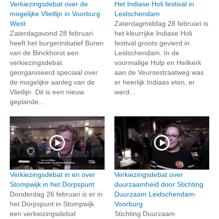
Verkiezingsdebat over de
Het Indiase Holi festival in
mogelijke Vlietlijn in Voorburg
Leidschendam
West
Zaterdagmiddag 28 februari is
Zaterdagavond 28 februari
het kleurrijke Indiase Holi
heeft het burgerinitiatief Buren
festival groots gevierd in
van de Binckhorst een
Leidschendam. In de
verkiezingsdebat
voormalige Hulp en Heilkerk
georganiseerd speciaal over
aan de Veursestraatweg was
de mogelijke aanleg van de
er heerlijk Indiaas eten, er
Vlietlijn. Dit is een nieuw
werd...
geplande...
Verkiezingsdebat in en over
Verkiezingsdebat over
Stompwijk in het Dorpspunt
duurzaamheid door Stichting
Donderdag 26 februari is er in
Duurzaam Leidschendam-
het Dorpspunt in Stompwijk
Voorburg
een verkiezingsdebat
Stichting Duurzaam