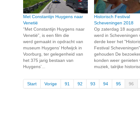
Met Constantijn Huygens naar
Historisch Festival
Venetië
Scheveningen 2018
“Met Constantijn Huygens naar
Op zaterdag 18 augus
Venetië”, is een film die
werd in Scheveningen 
werd gemaakt in opdracht van
derde keer het "Histori
museum Huygens’ Hofwijck in
Festival Scheveningen
Voorburg, ter gelegenheid van
gehouden De bezoeke
het 375 jarig bestaan van
konden weer genieten 
Huygens’...
muziek, talrijke historis
Start
Vorige
91
92
93
94
95
96