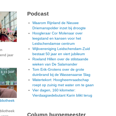
Podcast
Waarom Rijnland de Nieuwe
Driemanspolder inzet bij droogte
Hoogleraar Cor Molenaar over
leegstand en kansen voor het
Leidschendamse centrum
Wijkvereniging Leidschendam-Zuid
in
bestaat 50 jaar en viert jubileum
gend jaar
Roeland Hillen over de stilstaande
wieken van De Salamander
Tom Erik-Grotens over de grote
duinbrand bij de Wassenaarse Slag
Watertekort: Hoogheemraadschap
roept op zuinig met water om te gaan
Vier dagen, 160 kilometer:
Vierdaagsedebutant Karin blikt terug
bliotheek
bliotheek
Column burgemeester
n voor