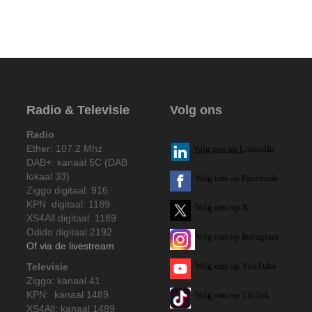
Radio & Televisie
Volg ons
Radio
Ether: 107.2 Mhz
V
olg ons op L
inkedIn
DAB+: kanaal 5C (DAB
lokaal 33)
Volg ons op Facebook
Ziggo digitaal: 916
KPN digitaal: 1189
Volg ons op X
XS4All digitaal: 1189
Odido digitaal:2192
Volg ons op Instagram
Of via de livestream
Volg
ons op
YouTube
Televisie
Ziggo: kanaal 41
KPN: kanaal 1489
Volg ons op TikTok
XS4All: kanaal 1489