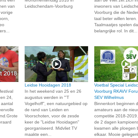
men van
Leidschendam-Voorburg
inwoners van Leidsc
 vorige
Voorburg die de Nede
oorn,
taal beter willen leren.
eo
Taalmaatjes spelen da
rs...
belangrijke rol. In dit...
Leidse Hooidagen 2018
Voetbal Special Leid
estival
In het weekend van 25 en 26
Voorburg RKAVV Foru
gen 24,
augustus werden in "'T
SEV Wilhelmus
 aantal
Vogelhoff", een natuurgebied op
Binnenkort beginnen 
ervolle
de rand van Leiden en
amateurs aan de nie
lmd.Grote
Voorschoten, voor de zesde
competitie 2018-2019.
teraard
keer de "Leidse Hooidagen"
de 2 dagen kampioen
georganiseerd. Midvliet TV
kwamen alle ploegen b
maakte een...
elkaar. Mooie gelege