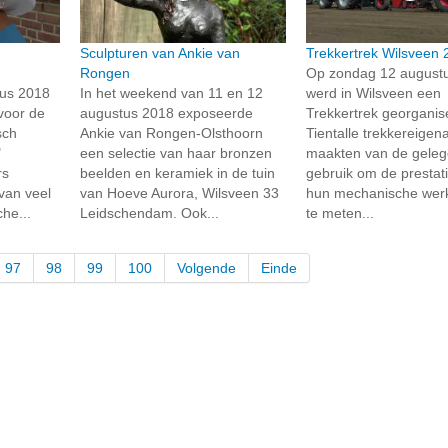
Sculpturen van Ankie van
Trekkertrek Wilsveen
Rongen
Op zondag 12 august
tus 2018
In het weekend van 11 en 12
werd in Wilsveen een
voor de
augustus 2018 exposeerde
Trekkertrek georganis
sch
Ankie van Rongen-Olsthoorn
Tientalle trekkereigen
"
een selectie van haar bronzen
maakten van de geleg
rs
beelden en keramiek in de tuin
gebruik om de prestat
van veel
van Hoeve Aurora, Wilsveen 33
hun mechanische wer
che...
Leidschendam. Ook...
te meten...
97
98
99
100
Volgende
Einde