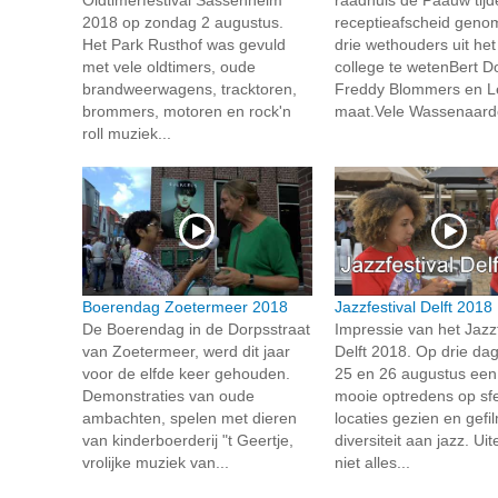
2018 op zondag 2 augustus.
receptieafscheid geno
Het Park Rusthof was gevuld
drie wethouders uit het
met vele oldtimers, oude
college te wetenBert D
brandweerwagens, tracktoren,
Freddy Blommers en L
brommers, motoren en rock'n
maat.Vele Wassenaarde
roll muziek...
Boerendag Zoetermeer 2018
Jazzfestival Delft 2018
De Boerendag in de Dorpsstraat
Impressie van het Jazzf
van Zoetermeer, werd dit jaar
Delft 2018. Op drie da
voor de elfde keer gehouden.
25 en 26 augustus een
Demonstraties van oude
mooie optredens op sfe
ambachten, spelen met dieren
locaties gezien en gefi
van kinderboerderij "t Geertje,
diversiteit aan jazz. Ui
vrolijke muziek van...
niet alles...