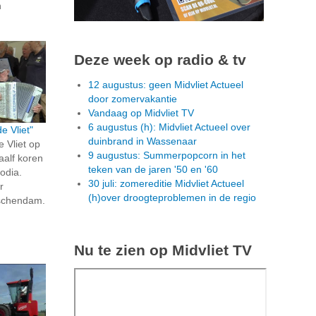
n
Deze week op radio & tv
12 augustus: geen Midvliet Actueel
door zomervakantie
Vandaag op Midvliet TV
6 augustus (h): Midvliet Actueel over
e Vliet"
duinbrand in Wassenaar
 Vliet op
9 augustus: Summerpopcorn in het
aalf koren
teken van de jaren '50 en '60
podia.
30 juli: zomereditie Midvliet Actueel
r
(h)over droogteproblemen in de regio
dschendam.
Nu te zien op Midvliet TV