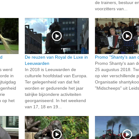
de trainers, bestuur e
voorzitters van...
ed
De reuzen van Royal de Luxe in
Promo "Shanty's aan d
Leeuwarden
Promo Shanty's aan de
s werd
In 2018 is Leeuwarden de
25 augustus 2018. Tw
orde in
culturele hoofdstad van Europa.
op vier verschillende 
jtuigdag
Ter gelegenheid van dat feit
Organisatie shantykoo
egenheid
worden er gedurende het jaar
"Midscheeps" uit Lei
rie
talrijke bijzondere activiteiten
n op het
georganiseerd. In het weekend
van 17, 18 en 19...