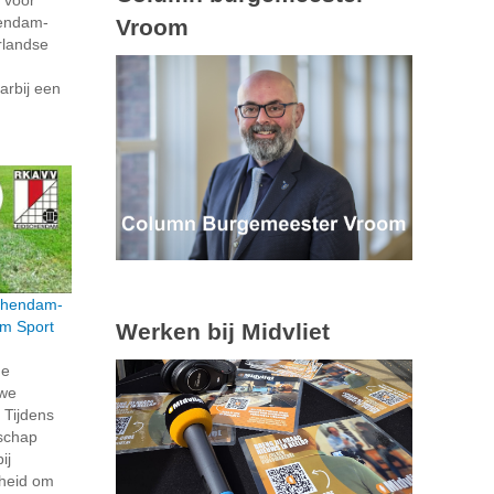
hendam-
Vroom
rlandse
arbij een
schendam-
m Sport
Werken bij Midvliet
de
uwe
 Tijdens
schap
ij
nheid om