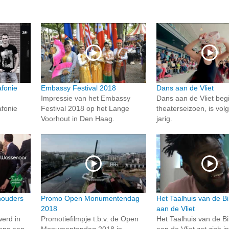
fonie
Embassy Festival 2018
Dans aan de Vliet
Impressie van het Embassy
Dans aan de Vliet beg
fonie
Festival 2018 op het Lange
theaterseizoen, is vol
Voorhout in Den Haag.
jarig.
houders
Promo Open Monumentendag
Het Taalhuis van de Bi
2018
aan de Vliet
erd in
Promotiefilmpje t.b.v. de Open
Het Taalhuis van de Bi
dens een
Monumentendag 2018 in
aan de Vliet zet zich i