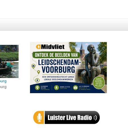
burg
burg