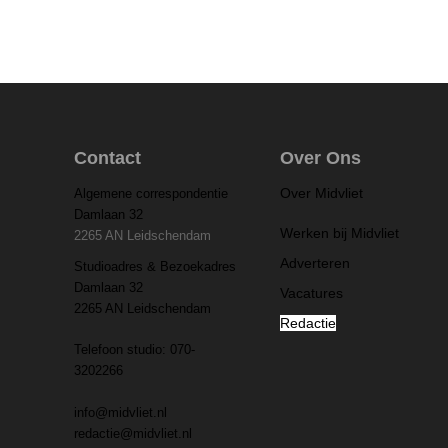
Contact
Over Ons
Over Midvliet
Algemene correspondentie
Damlaan 32
Werken bij Midvliet
2265 AN Leidschendam
Adverteren
Studioadres & Bezoekadres
Damlaan 32
Vacatures
2265 AN Leidschendam
Redactie
Telefoon studio: 070-
3202266
info@midvliet.nl
redactie@midvliet.nl