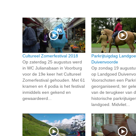
Cultureel Zomerfestival 2018
Parkrijtuigdag Landgo
Op zaterdag 25 augustus werd
Duivenvoorde
in WC Julianabaan in Voorburg
Op zondag 19 augustu
voor de 19e keer het Cultureel
op Landgoed Duivenvo
Zomerfestival gehouden. Met 61
Voorschoten een Parkri
kramen en 4 podia is het festival
georganiseerd, ter gel
inmiddels een gekend en
van de terugkeer van d
gewaardeerd...
historische parkrijtuige
landgoed. Midvliet...