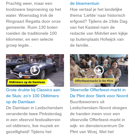
Prachtig weer, maar een
de bloementuin
loodzware beproeving op het
Hoe vertaal je het landelijke
water. Woensdag trok de
thema ‘Liefde’ naar historisch
Ringvaart Regatta door onze
erfgoed? Tijdens de 19de Dag
gemeente. Ruim 130 boten
van het Kasteel nam de
roeiden de traditionele 100
redactie van Midvliet een kijkje
kilometer, en een selecte
op buitenplaats Hofwijck van
groep legde...
de familie...
Grote drukte bij Classics aan
Sfeervolle Offerfeest-markt in
de Sluis: zo'n 100 Oldtimers
De Plint door Sterk voor Noord
op de Damlaan
Buurtbewoners uit
De Damlaan in Leidschendam
Leidschendam-Noord sloegen
veranderde twee Pinksterdag
de handen ineen voor een
in een sfeervol festivalterrein
sfeervolle Offerfeest-markt in
vol oldtimers, live muziek en
wijk- en dienstencentrum De
gezelligheid! Tijdens het
Plint van Woej. Met het