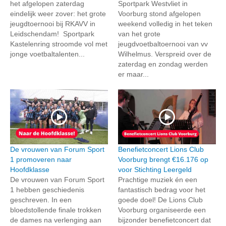
het afgelopen zaterdag
Sportpark Westvliet in
eindelijk weer zover: het grote
Voorburg stond afgelopen
jeugdtoernooi bij RKAVV in
weekend volledig in het teken
Leidschendam! Sportpark
van het grote
Kastelenring stroomde vol met
jeugdvoetbaltoernooi van vv
jonge voetbaltalenten...
Wilhelmus. Verspreid over de
zaterdag en zondag werden
er maar...
De vrouwen van Forum Sport
Benefietconcert Lions Club
1 promoveren naar
Voorburg brengt €16.176 op
Hoofdklasse
voor Stichting Leergeld
De vrouwen van Forum Sport
Prachtige muziek én een
1 hebben geschiedenis
fantastisch bedrag voor het
geschreven. In een
goede doel! De Lions Club
bloedstollende finale trokken
Voorburg organiseerde een
de dames na verlenging aan
bijzonder benefietconcert dat