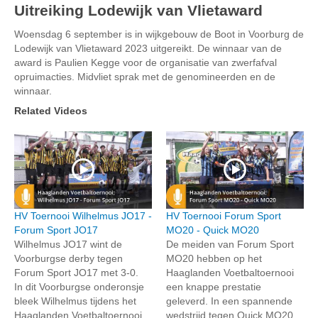
Uitreiking Lodewijk van Vlietaward
Woensdag 6 september is in wijkgebouw de Boot in Voorburg de
Lodewijk van Vlietaward 2023 uitgereikt. De winnaar van de
award is Paulien Kegge voor de organisatie van zwerfafval
opruimacties. Midvliet sprak met de genomineerden en de
winnaar.
Related Videos
HV Toernooi Wilhelmus JO17 -
HV Toernooi Forum Sport
Forum Sport JO17
MO20 - Quick MO20
Wilhelmus JO17 wint de
De meiden van Forum Sport
Voorburgse derby tegen
MO20 hebben op het
Forum Sport JO17 met 3-0.
Haaglanden Voetbaltoernooi
In dit Voorburgse onderonsje
een knappe prestatie
bleek Wilhelmus tijdens het
geleverd. In een spannende
Haaglanden Voetbaltoernooi
wedstrijd tegen Quick MO20