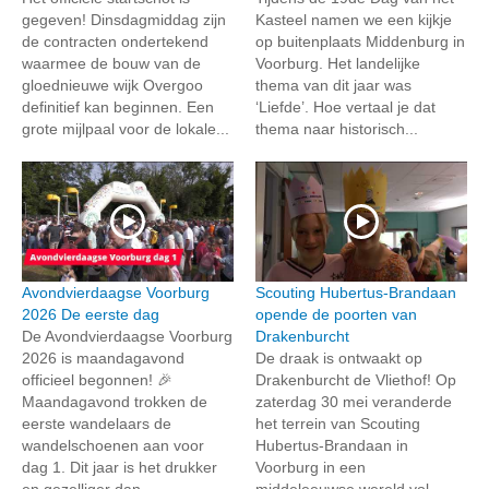
gegeven! Dinsdagmiddag zijn
Kasteel namen we een kijkje
de contracten ondertekend
op buitenplaats Middenburg in
waarmee de bouw van de
Voorburg. Het landelijke
gloednieuwe wijk Overgoo
thema van dit jaar was
definitief kan beginnen. Een
‘Liefde’. Hoe vertaal je dat
grote mijlpaal voor de lokale...
thema naar historisch...
Avondvierdaagse Voorburg
Scouting Hubertus-Brandaan
2026 De eerste dag
opende de poorten van
De Avondvierdaagse Voorburg
Drakenburcht
2026 is maandagavond
De draak is ontwaakt op
officieel begonnen! 🎉
Drakenburcht de Vliethof! Op
Maandagavond trokken de
zaterdag 30 mei veranderde
eerste wandelaars de
het terrein van Scouting
wandelschoenen aan voor
Hubertus-Brandaan in
dag 1. Dit jaar is het drukker
Voorburg in een
en gezelliger dan...
middeleeuwse wereld vol