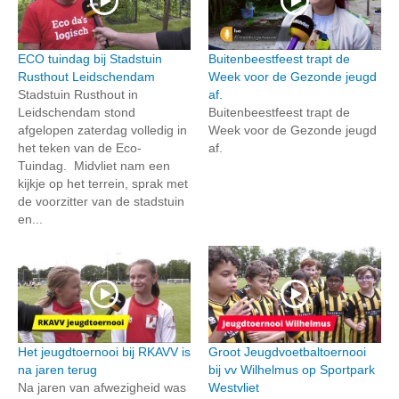
ECO tuindag bij Stadstuin
Buitenbeestfeest trapt de
Rusthout Leidschendam
Week voor de Gezonde jeugd
Stadstuin Rusthout in
af.
Leidschendam stond
Buitenbeestfeest trapt de
afgelopen zaterdag volledig in
Week voor de Gezonde jeugd
het teken van de Eco-
af.
Tuindag. Midvliet nam een
kijkje op het terrein, sprak met
de voorzitter van de stadstuin
en...
Het jeugdtoernooi bij RKAVV is
Groot Jeugdvoetbaltoernooi
na jaren terug
bij vv Wilhelmus op Sportpark
Na jaren van afwezigheid was
Westvliet