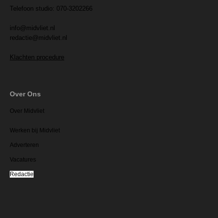
Telefoon studio: 070-3202266
info@midvliet.nl
redactie@midvliet.nl
Klachten procedure
Over Ons
Over Midvliet
Werken bij Midvliet
Adverteren
Vacatures
Redactie