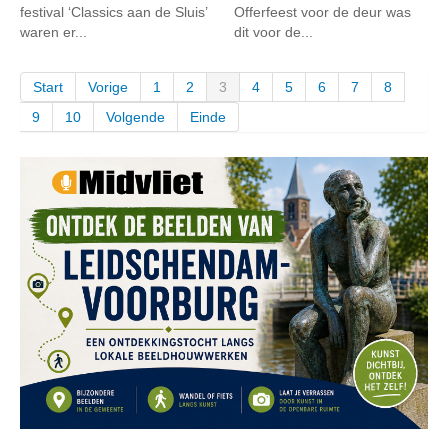
festival ‘Classics aan de Sluis’
Offerfeest voor de deur was
waren er...
dit voor de...
Start
Vorige
1
2
3
4
5
6
7
8
9
10
Volgende
Einde