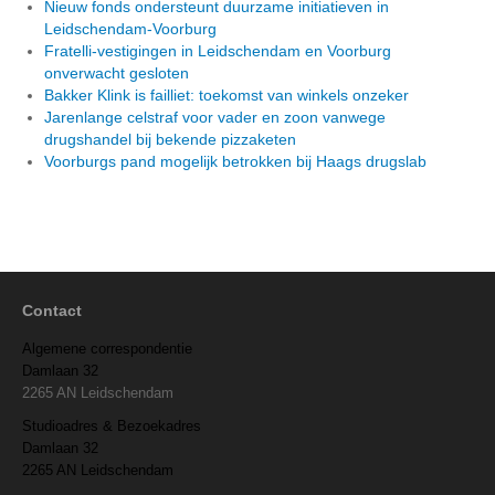
Nieuw fonds ondersteunt duurzame initiatieven in
Leidschendam-Voorburg
Fratelli-vestigingen in Leidschendam en Voorburg
onverwacht gesloten
Bakker Klink is failliet: toekomst van winkels onzeker
Jarenlange celstraf voor vader en zoon vanwege
drugshandel bij bekende pizzaketen
Voorburgs pand mogelijk betrokken bij Haags drugslab
Contact
Algemene correspondentie
Damlaan 32
2265 AN Leidschendam
Studioadres & Bezoekadres
Damlaan 32
2265 AN Leidschendam