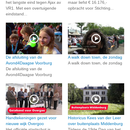
het langste eind tegen Ajax av
maar liefst € 16.176,-
VR1. Met een overtuigende
opbracht voor Stichting...
eindstand...
De afsluiting van de
A walk down town, de zondag
Avond4Daagse Voorburg
A walk down town, de zondag
De afsluiting van de
Avond4Daagse Voorburg
Handtekeningen gezet voor
Historicus Kees van der Leer
nieuwe wijk Overgoo
over buitenplaats Middenburg
Het officiële startschot is
Tijdens de 19de Dag van het