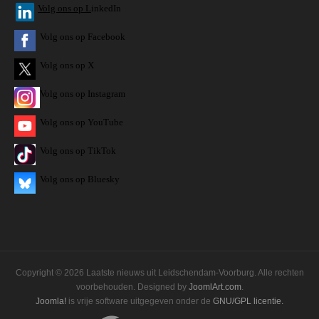
V
olg ons op L
inkedIn
Volg ons op Facebook
Volg ons op X
Volg ons op Instagram
Volg
ons op
YouTube
Volg ons op TikTok
Volg ons op Bluesky
Copyright © 2026 Laatste nieuws uit Leidschendam-Voorburg. Alle rechten
voorbehouden. Designed by
JoomlArt.com
.
Joomla!
is vrije software uitgegeven onder de
GNU/GPL licentie.