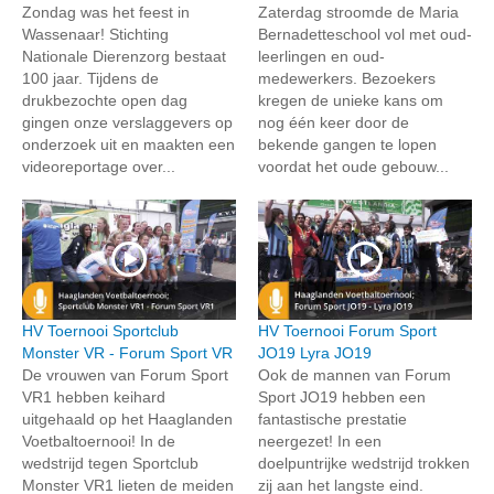
Zondag was het feest in
Zaterdag stroomde de Maria
Wassenaar! Stichting
Bernadetteschool vol met oud-
Nationale Dierenzorg bestaat
leerlingen en oud-
100 jaar. Tijdens de
medewerkers. Bezoekers
drukbezochte open dag
kregen de unieke kans om
gingen onze verslaggevers op
nog één keer door de
onderzoek uit en maakten een
bekende gangen te lopen
videoreportage over...
voordat het oude gebouw...
HV Toernooi Sportclub
HV Toernooi Forum Sport
Monster VR - Forum Sport VR
JO19 Lyra JO19
De vrouwen van Forum Sport
Ook de mannen van Forum
VR1 hebben keihard
Sport JO19 hebben een
uitgehaald op het Haaglanden
fantastische prestatie
Voetbaltoernooi! In de
neergezet! In een
wedstrijd tegen Sportclub
doelpuntrijke wedstrijd trokken
Monster VR1 lieten de meiden
zij aan het langste eind.