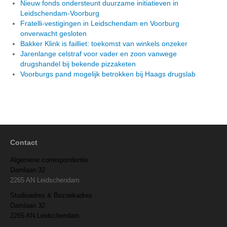
Nieuw fonds ondersteunt duurzame initiatieven in
Leidschendam-Voorburg
Fratelli-vestigingen in Leidschendam en Voorburg
onverwacht gesloten
Bakker Klink is failliet: toekomst van winkels onzeker
Jarenlange celstraf voor vader en zoon vanwege
drugshandel bij bekende pizzaketen
Voorburgs pand mogelijk betrokken bij Haags drugslab
Contact
Algemene correspondentie
Damlaan 32
2265 AN Leidschendam
Studioadres & Bezoekadres
Damlaan 32
2265 AN Leidschendam