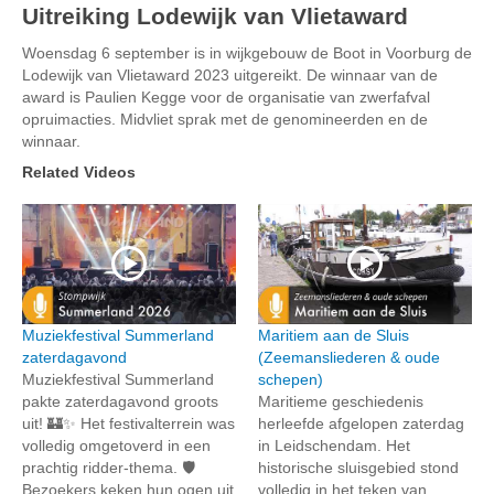
Uitreiking Lodewijk van Vlietaward
Woensdag 6 september is in wijkgebouw de Boot in Voorburg de
Lodewijk van Vlietaward 2023 uitgereikt. De winnaar van de
award is Paulien Kegge voor de organisatie van zwerfafval
opruimacties. Midvliet sprak met de genomineerden en de
winnaar.
Related Videos
Muziekfestival Summerland
Maritiem aan de Sluis
zaterdagavond
(Zeemansliederen & oude
Muziekfestival Summerland
schepen)
pakte zaterdagavond groots
Maritieme geschiedenis
uit! 🏰✨ Het festivalterrein was
herleefde afgelopen zaterdag
volledig omgetoverd in een
in Leidschendam. Het
prachtig ridder-thema. 🛡️
historische sluisgebied stond
Bezoekers keken hun ogen uit
volledig in het teken van