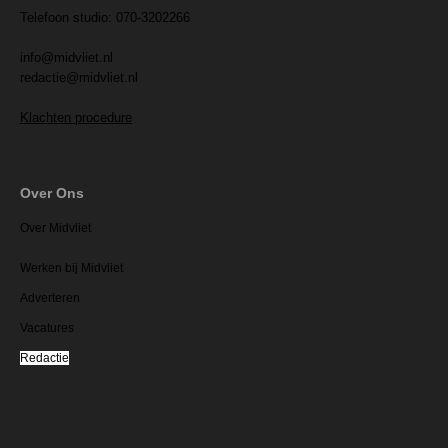
Telefoon studio: 070-3202266
info@midvliet.nl
redactie@midvliet.nl
Klachten procedure
Over Ons
Over Midvliet
Werken bij Midvliet
Adverteren
Vacatures
Redactie