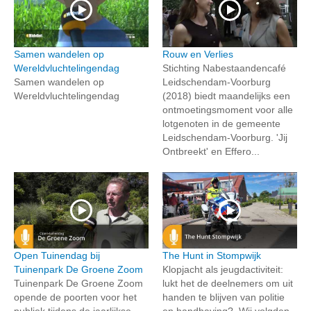
Samen wandelen op
Rouw en Verlies
Wereldvluchtelingendag
Stichting Nabestaandencafé
Samen wandelen op
Leidschendam-Voorburg
Wereldvluchtelingendag
(2018) biedt maandelijks een
ontmoetingsmoment voor alle
lotgenoten in de gemeente
Leidschendam-Voorburg. 'Jij
Ontbreekt' en Effero...
Open Tuinendag bij
The Hunt in Stompwijk
Tuinenpark De Groene Zoom
Klopjacht als jeugdactiviteit:
Tuinenpark De Groene Zoom
lukt het de deelnemers om uit
opende de poorten voor het
handen te blijven van politie
publiek tijdens de jaarlijkse
en handhaving? Wij volgden