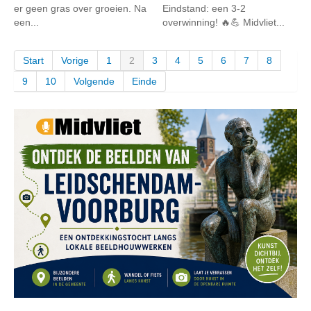
er geen gras over groeien. Na
Eindstand: een 3-2
een...
overwinning! 🔥💪 Midvliet...
Start
Vorige
1
2
3
4
5
6
7
8
9
10
Volgende
Einde