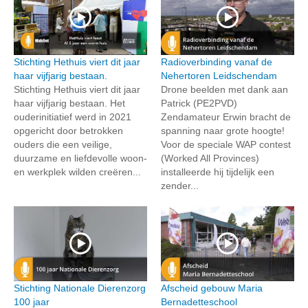
Stichting Hethuis viert dit jaar
Radioverbinding vanaf de
haar vijfjarig bestaan.
Nehertoren Leidschendam
Stichting Hethuis viert dit jaar
Drone beelden met dank aan
haar vijfjarig bestaan. Het
Patrick (PE2PVD)
ouderinitiatief werd in 2021
Zendamateur Erwin bracht de
opgericht door betrokken
spanning naar grote hoogte!
ouders die een veilige,
Voor de speciale WAP contest
duurzame en liefdevolle woon-
(Worked All Provinces)
en werkplek wilden creëren...
installeerde hij tijdelijk een
zender...
Stichting Nationale Dierenzorg
Afscheid gebouw Maria
100 jaar
Bernadetteschool