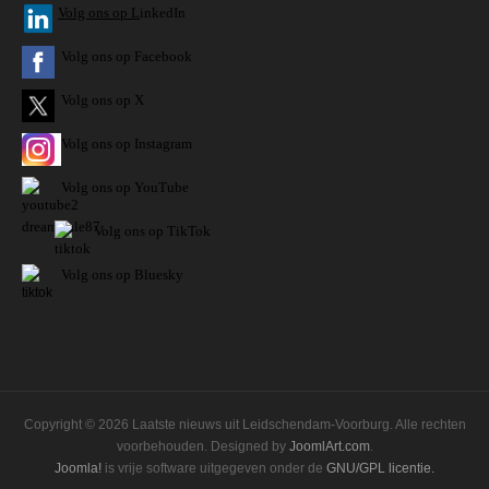
V
olg ons op L
inkedIn
Volg ons op Facebook
Volg ons op X
Volg ons op Instagram
Volg
ons op
YouTube
Volg ons op TikTok
Volg ons op Bluesky
Copyright © 2026 Laatste nieuws uit Leidschendam-Voorburg. Alle rechten
voorbehouden. Designed by
JoomlArt.com
.
Joomla!
is vrije software uitgegeven onder de
GNU/GPL licentie.