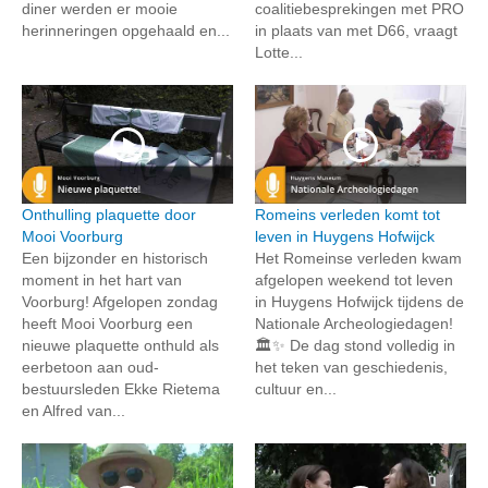
diner werden er mooie
coalitiebesprekingen met PRO
herinneringen opgehaald en...
in plaats van met D66, vraagt
Lotte...
Onthulling plaquette door
Romeins verleden komt tot
Mooi Voorburg
leven in Huygens Hofwijck
Een bijzonder en historisch
Het Romeinse verleden kwam
moment in het hart van
afgelopen weekend tot leven
Voorburg! Afgelopen zondag
in Huygens Hofwijck tijdens de
heeft Mooi Voorburg een
Nationale Archeologiedagen!
nieuwe plaquette onthuld als
🏛️✨ De dag stond volledig in
eerbetoon aan oud-
het teken van geschiedenis,
bestuursleden Ekke Rietema
cultuur en...
en Alfred van...