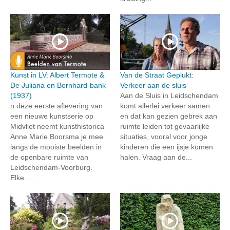
Kunst in LV: Albert Termote &
Van de Straat Geplukt:
De Juliana en Bernhard-bank
Verkeer aan de sluis
(1937)
Aan de Sluis in Leidschendam
n deze eerste aflevering van
komt allerlei verkeer samen
een nieuwe kunstserie op
en dat kan gezien gebrek aan
Midvliet neemt kunsthistorica
ruimte leiden tot gevaarlijke
Anne Marie Boorsma je mee
situaties, vooral voor jonge
langs de mooiste beelden in
kinderen die een ijsje komen
de openbare ruimte van
halen. Vraag aan de...
Leidschendam-Voorburg.
Elke...