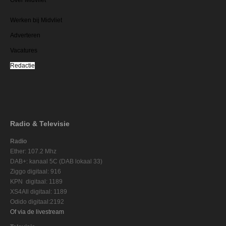
Werken bij Midvliet
Adverteren
Vacatures
Redactie
Radio & Televisie
Radio
Ether: 107.2 Mhz
DAB+: kanaal 5C (DAB lokaal 33)
Ziggo digitaal: 916
KPN digitaal: 1189
XS4All digitaal: 1189
Odido digitaal:2192
Of via de livestream