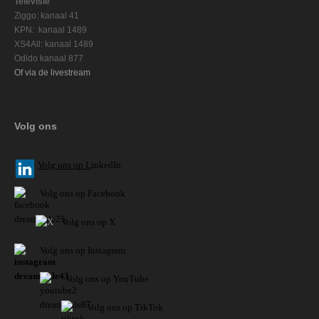
Televisie
Ziggo: kanaal 41
KPN: kanaal 1489
XS4All: kanaal 1489
Odido kanaal 877
Of via de livestream
Volg ons
V
olg ons op L
inkedIn
Volg ons op Facebook
Volg ons op X
Volg ons op Instagram
Volg
ons op
YouTube
Volg ons op TikTok