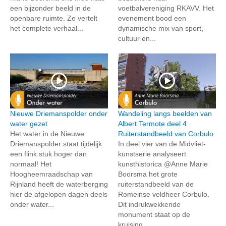
een bijzonder beeld in de
voetbalvereniging RKAVV. Het
openbare ruimte. Ze vertelt
evenement bood een
het complete verhaal...
dynamische mix van sport,
cultuur en...
Nieuwe Driemanspolder onder
Wandeling langs beelden van
water gezet
Albert Termote deel 4
Het water in de Nieuwe
Ruiterstandbeeld van Corbulo
Driemanspolder staat tijdelijk
In deel vier van de Midvliet-
een flink stuk hoger dan
kunstserie analyseert
normaal! Het
kunsthistorica @Anne Marie
Hoogheemraadschap van
Boorsma het grote
Rijnland heeft de waterberging
ruiterstandbeeld van de
hier de afgelopen dagen deels
Romeinse veldheer Corbulo.
onder water...
Dit indrukwekkende
monument staat op de
kruising...