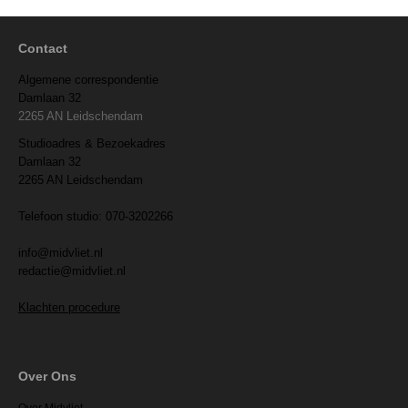
Contact
Algemene correspondentie
Damlaan 32
2265 AN Leidschendam
Studioadres & Bezoekadres
Damlaan 32
2265 AN Leidschendam
Telefoon studio: 070-3202266
info@midvliet.nl
redactie@midvliet.nl
Klachten procedure
Over Ons
Over Midvliet