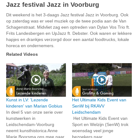
Jazz festival Jazz in Voorburg
Dit weekend is het 3-daags Jazz festival Jazz in Voorburg. Ook
op zaterdag was er veel muziek op de twee podia aan de Van
Schagenstraat. Midvliet zag een optreden van Dylan Vos Trio ft.
Frits Landesbergen en UpJazz ft. Debster. Ook waren er lekkere
hapjes en drankjes verzorgd door een aantal foodtrucks, lokale
horeca en ondernemers.
Related Videos
Kunst in LV: 'Lezende
Het Ultimate Kids Event van
kinderen' van Marian Gobius
SenW bij RKAVV
In deel 5 van onze serie over
Leidschendam
kunstwerken in
Het Ultimate Kids Event van
Leidschendam-Voorburg
Sport en Welzijn (SenW) trok
neemt kunsthistorica Anne
woensdag veel jonge
Marie Boorsma ons mee naar
bezoekers naar