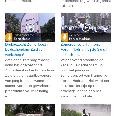
ronkende motoren, de...
onderscheiding werd uitgereikt
tijdens een...
Drukbezocht Zomerfeest in
Zomerconcert Harmonie
Leidschendam-Zuid vol
Forum Hadriani bij de Sluis in
workshops!
Leidschendam
Afgelopen zaterdagmiddag
Vrijdagavond stroomde de
vond het drukbezochte
kade in Leidschendam vol
Zomerfeest in Leidschendam-
voor het jaarlijkse
Zuid plaats. Buurtbewoners
zomerconcert van Harmonie
van jong tot oud kwamen
Forum Hadriani. Het werd een
samen voor een gevarieerd
muzikaal feestje op een
programma vol verbinding
prachtige locatie aan het
en...
water! De muzikale...