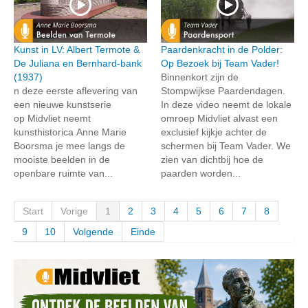
Kunst in LV: Albert Termote &
Paardenkracht in de Polder:
De Juliana en Bernhard-bank
Op Bezoek bij Team Vader!
(1937)
Binnenkort zijn de
n deze eerste aflevering van
Stompwijkse Paardendagen.
een nieuwe kunstserie
In deze video neemt de lokale
op Midvliet neemt
omroep Midvliet alvast een
kunsthistorica Anne Marie
exclusief kijkje achter de
Boorsma je mee langs de
schermen bij Team Vader. We
mooiste beelden in de
zien van dichtbij hoe de
openbare ruimte van...
paarden worden...
Start
Vorige
1
2
3
4
5
6
7
8
9
10
Volgende
Einde