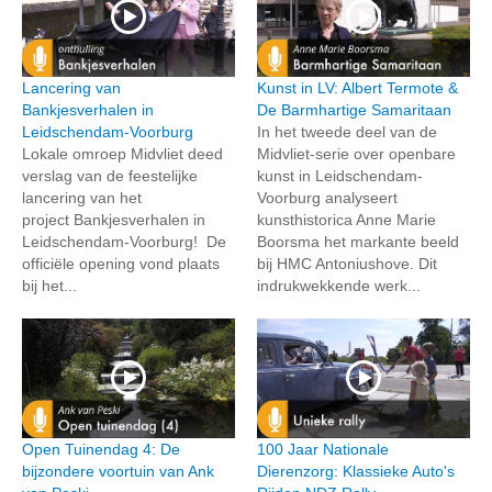
Lancering van
Kunst in LV: Albert Termote &
Bankjesverhalen in
De Barmhartige Samaritaan
Leidschendam-Voorburg
In het tweede deel van de
Lokale omroep Midvliet deed
Midvliet-serie over openbare
verslag van de feestelijke
kunst in Leidschendam-
lancering van het
Voorburg analyseert
project Bankjesverhalen in
kunsthistorica Anne Marie
Leidschendam-Voorburg! De
Boorsma het markante beeld
officiële opening vond plaats
bij HMC Antoniushove. Dit
bij het...
indrukwekkende werk...
Open Tuinendag 4: De
100 Jaar Nationale
bijzondere voortuin van Ank
Dierenzorg: Klassieke Auto's