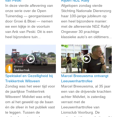
van Peski
Rijden NDZ Rally
In deze vierde aflevering van
Afgelopen zondag vierde
onze serie over de Open
Stichting Nationale Dierenzorg
Tuinendag — georganiseerd
haar 100-jarige jubileum op
door Groei & Bloei — nemen
een heel bijzondere manier:
we een kijkje in de voortuin
met de allereerste NDZ Rally!
van Ank van Peski. Dit is een
Ongeveer 30 prachtige
heel bijzondere tuin...
klassieke auto's en oldtimers...
Spektakel en Gezelligheid bij
Marcel Breeuwsma ontvangt
Trekkertrek Wilsveen
Leeuwenharttrofee
Zondag was het weer tijd voor
Marcel Breeuwsma, al 35 jaar
de jaarlijkse Trekkertrek
een van de drijvende krachten
Wilsveen! Midvliet was erbij
achter Midvliet, is zaterdag
om al het geweld op de baan
verrast met de
én de sfeer in het publiek vast
Leeuwenharttrofee van
te leggen. Tussen de
Lionsclub Voorburg. De