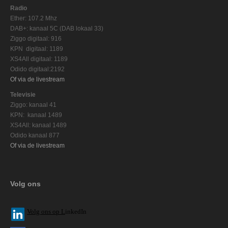
Radio
Ether: 107.2 Mhz
DAB+: kanaal 5C (DAB lokaal 33)
Ziggo digitaal: 916
KPN digitaal: 1189
XS4All digitaal: 1189
Odido digitaal:2192
Of via de livestream
Televisie
Ziggo: kanaal 41
KPN: kanaal 1489
XS4All: kanaal 1489
Odido kanaal 877
Of via de livestream
Volg ons
V
olg ons op L
inkedIn