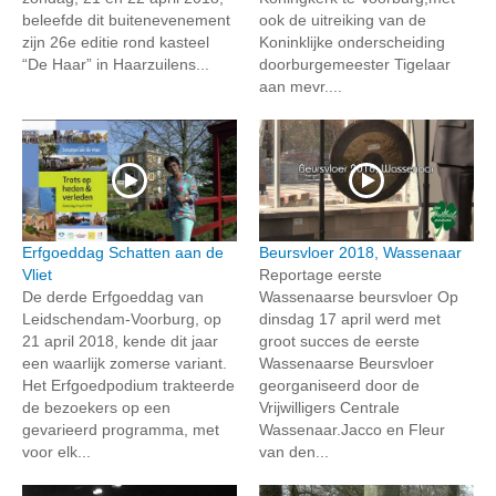
beleefde dit buitenevenement
ook de uitreiking van de
zijn 26e editie rond kasteel
Koninklijke onderscheiding
“De Haar” in Haarzuilens...
doorburgemeester Tigelaar
aan mevr....
Erfgoeddag Schatten aan de
Beursvloer 2018, Wassenaar
Vliet
Reportage eerste
De derde Erfgoeddag van
Wassenaarse beursvloer Op
Leidschendam-Voorburg, op
dinsdag 17 april werd met
21 april 2018, kende dit jaar
groot succes de eerste
een waarlijk zomerse variant.
Wassenaarse Beursvloer
Het Erfgoedpodium trakteerde
georganiseerd door de
de bezoekers op een
Vrijwilligers Centrale
gevarieerd programma, met
Wassenaar.Jacco en Fleur
voor elk...
van den...