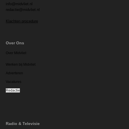
info@midvliet.nl
redactie@midvliet.nl
Klachten procedure
Over Ons
Over Midvliet
Werken bij Midvliet
Adverteren
Vacatures
Redactie
Radio & Televisie