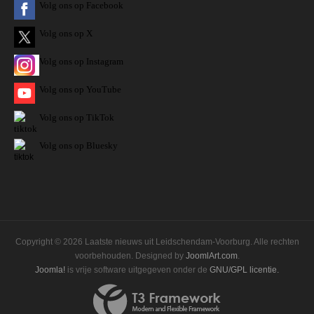
Volg ons op Facebook
Volg ons op X
Volg ons op Instagram
Volg
ons op
YouTube
Volg ons op TikTok
Volg ons op Bluesky
Copyright © 2026 Laatste nieuws uit Leidschendam-Voorburg. Alle rechten
voorbehouden. Designed by
JoomlArt.com
.
Joomla!
is vrije software uitgegeven onder de
GNU/GPL licentie.