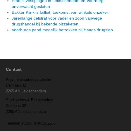
Fratelli-vestigingen in Leidschendam en Voorburg
onverwacht gesloten
Bakker Klink is failliet: toekomst van winkels onzeker
Jarenlange celstraf voor vader en zoon vanwege
drugshandel bij bekende pizzaketen
Voorburgs pand mogelijk betrokken bij Haags drugslab
Contact
Algemene correspondentie
Damlaan 32
2265 AN Leidschendam
Studioadres & Bezoekadres
Damlaan 32
2265 AN Leidschendam
Telefoon studio: 070-3202266