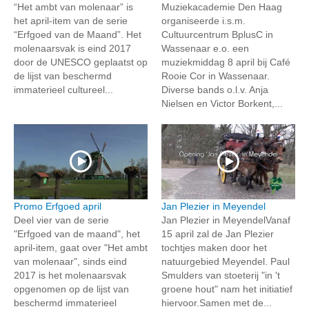
“Het ambt van molenaar” is
Muziekacademie Den Haag
het april-item van de serie
organiseerde i.s.m.
“Erfgoed van de Maand”. Het
Cultuurcentrum BplusC in
molenaarsvak is eind 2017
Wassenaar e.o. een
door de UNESCO geplaatst op
muziekmiddag 8 april bij Café
de lijst van beschermd
Rooie Cor in Wassenaar.
immaterieel cultureel...
Diverse bands o.l.v. Anja
Nielsen en Victor Borkent,...
Promo Erfgoed april
Jan Plezier in Meyendel
Deel vier van de serie
Jan Plezier in MeyendelVanaf
"Erfgoed van de maand", het
15 april zal de Jan Plezier
april-item, gaat over "Het ambt
tochtjes maken door het
van molenaar", sinds eind
natuurgebied Meyendel. Paul
2017 is het molenaarsvak
Smulders van stoeterij "in 't
opgenomen op de lijst van
groene hout" nam het initiatief
beschermd immaterieel
hiervoor.Samen met de...