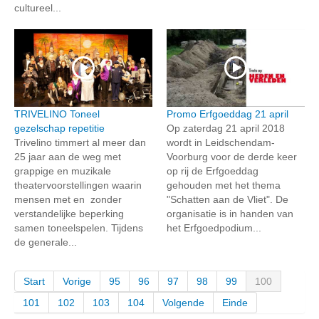
cultureel...
TRIVELINO Toneel
Promo Erfgoeddag 21 april
gezelschap repetitie
Op zaterdag 21 april 2018
Trivelino timmert al meer dan
wordt in Leidschendam-
25 jaar aan de weg met
Voorburg voor de derde keer
grappige en muzikale
op rij de Erfgoeddag
theatervoorstellingen waarin
gehouden met het thema
mensen met en zonder
"Schatten aan de Vliet". De
verstandelijke beperking
organisatie is in handen van
samen toneelspelen. Tijdens
het Erfgoedpodium...
de generale...
Start
Vorige
95
96
97
98
99
100
101
102
103
104
Volgende
Einde