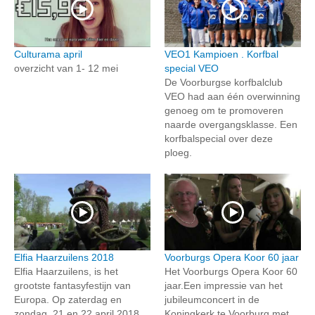
Culturama april
VEO1 Kampioen . Korfbal
overzicht van 1- 12 mei
special VEO
De Voorburgse korfbalclub
VEO had aan één overwinning
genoeg om te promoveren
naarde overgangsklasse. Een
korfbalspecial over deze
ploeg.
Elfia Haarzuilens 2018
Voorburgs Opera Koor 60 jaar
Elfia Haarzuilens, is het
Het Voorburgs Opera Koor 60
grootste fantasyfestijn van
jaar.Een impressie van het
Europa. Op zaterdag en
jubileumconcert in de
zondag, 21 en 22 april 2018,
Koningkerk te Voorburg,met