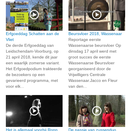
Erfgoeddag Schatten aan de
Beursvloer 2018, Wassenaar
Vliet
Reportage eerste
De derde Erfgoeddag van
Wassenaarse beursvloer Op
Leidschendam-Voorburg, op
dinsdag 17 april werd met
21 april 2018, kende dit jaar
groot succes de eerste
een waarlijk zomerse variant.
Wassenaarse Beursvloer
Het Erfgoedpodium trakteerde
georganiseerd door de
de bezoekers op een
Vrijwilligers Centrale
gevarieerd programma, met
Wassenaar.Jacco en Fleur
voor elk...
van den...
Het is allemaal voorbij Ronn
De passie van zussenduo