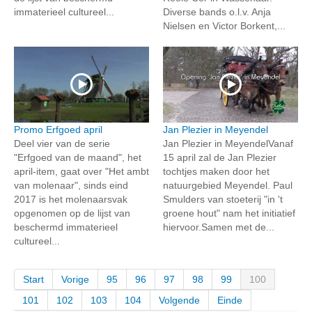
immaterieel cultureel...
Diverse bands o.l.v. Anja
Nielsen en Victor Borkent,...
Promo Erfgoed april
Jan Plezier in Meyendel
Deel vier van de serie
Jan Plezier in MeyendelVanaf
"Erfgoed van de maand", het
15 april zal de Jan Plezier
april-item, gaat over "Het ambt
tochtjes maken door het
van molenaar", sinds eind
natuurgebied Meyendel. Paul
2017 is het molenaarsvak
Smulders van stoeterij "in 't
opgenomen op de lijst van
groene hout" nam het initiatief
beschermd immaterieel
hiervoor.Samen met de...
cultureel...
Start
Vorige
95
96
97
98
99
100
101
102
103
104
Volgende
Einde