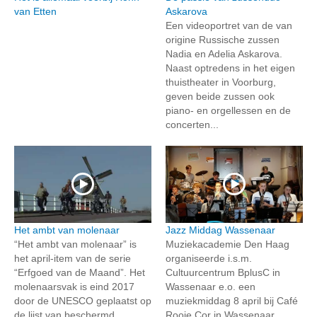
van Etten
Askarova
Een videoportret van de van
origine Russische zussen
Nadia en Adelia Askarova.
Naast optredens in het eigen
thuistheater in Voorburg,
geven beide zussen ook
piano- en orgellessen en de
concerten...
Het ambt van molenaar
Jazz Middag Wassenaar
“Het ambt van molenaar” is
Muziekacademie Den Haag
het april-item van de serie
organiseerde i.s.m.
“Erfgoed van de Maand”. Het
Cultuurcentrum BplusC in
molenaarsvak is eind 2017
Wassenaar e.o. een
door de UNESCO geplaatst op
muziekmiddag 8 april bij Café
de lijst van beschermd
Rooie Cor in Wassenaar.