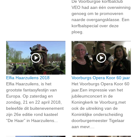
De Voorburgse korfbalclub
VEO had aan één overwinning
genoeg om te promoveren
naarde overgangsklasse. Een
korfbalspecial over deze
ploeg.
Elfia Haarzuilens 2018
Voorburgs Opera Koor 60 jaar
Elfia Haarzuilens, is het
Het Voorburgs Opera Koor 60
grootste fantasyfestijn van
jaar.Een impressie van het
Europa. Op zaterdag en
jubileumconcert in de
zondag, 21 en 22 april 2018,
Koningkerk te Voorburg,met
beleefde dit buitenevenement
ook de uitreiking van de
zijn 26e editie rond kasteel
Koninklijke onderscheiding
“De Haar” in Haarzuilens...
doorburgemeester Tigelaar
aan mevr....