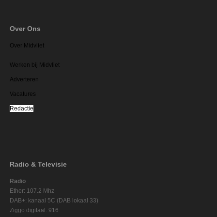
Over Ons
Over Midvliet
Werken bij Midvliet
Adverteren
Vacatures
Redactie
Radio & Televisie
Radio
Ether: 107.2 Mhz
DAB+: kanaal 5C (DAB lokaal 33)
Ziggo digitaal: 916