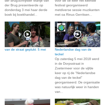
der BrugSchrijfster Martje van
voor de 5e keer het kleinste
der Brug presenteerde op
festival georganiseerd
donderdag 3 mei haar derde
metdiverse sessie muzikanten
boek bij boekhandel...
met oa Rinus Gerritsen...
van de straat geplukt: 5 mei
Nederlandse dag van de
teckel
Op zaterdag 5 mei 2018 werd
in de Dorpsstraat in
Zoetermeer voor de vijfde
keer op rij de “Nederlandse
dag van de teckel”
georganiseerd. De organisatie
was natuurlijk weer in handen
van...