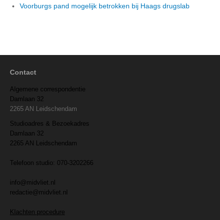
Voorburgs pand mogelijk betrokken bij Haags drugslab
Contact
Algemene correspondentie
Damlaan 32
2265 AN Leidschendam
Studioadres & Bezoekadres
Damlaan 32
2265 AN Leidschendam
Telefoon studio: 070-3202266
info@midvliet.nl
redactie@midvliet.nl
Klachten procedure