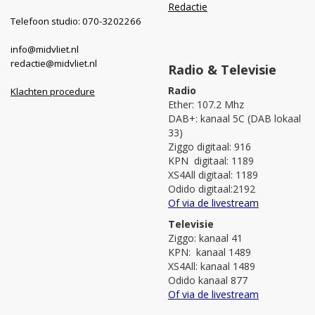
Redactie
Telefoon studio: 070-3202266
info@midvliet.nl
redactie@midvliet.nl
Radio & Televisie
Radio
Klachten procedure
Ether: 107.2 Mhz
DAB+: kanaal 5C (DAB lokaal
33)
Ziggo digitaal: 916
KPN digitaal: 1189
XS4All digitaal: 1189
Odido digitaal:2192
Of via de livestream
Televisie
Ziggo: kanaal 41
KPN: kanaal 1489
XS4All: kanaal 1489
Odido kanaal 877
Of via de livestream