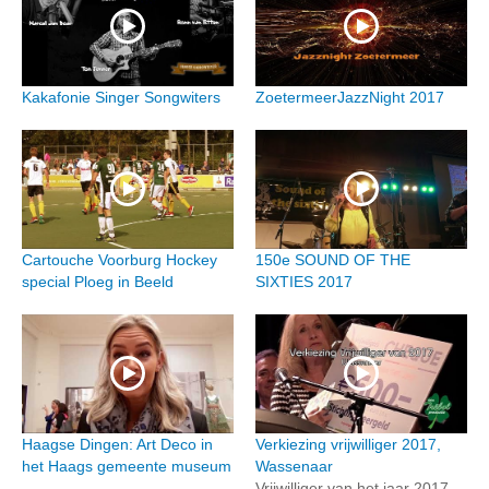
Kakafonie Singer Songwiters
ZoetermeerJazzNight 2017
Cartouche Voorburg Hockey
150e SOUND OF THE
special Ploeg in Beeld
SIXTIES 2017
Haagse Dingen: Art Deco in
Verkiezing vrijwilliger 2017,
het Haags gemeente museum
Wassenaar
Vrijwilliger van het jaar 2017