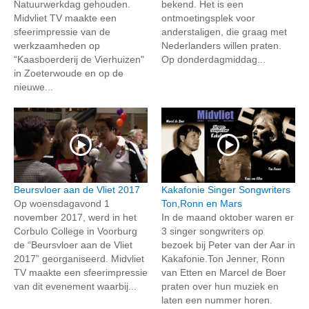
Natuurwerkdag gehouden.
bekend. Het is een
Midvliet TV maakte een
ontmoetingsplek voor
sfeerimpressie van de
anderstaligen, die graag met
werkzaamheden op
Nederlanders willen praten.
“Kaasboerderij de Vierhuizen"
Op donderdagmiddag...
in Zoeterwoude en op de
nieuwe...
Beursvloer aan de Vliet 2017
Kakafonie Singer Songwriters
Op woensdagavond 1
Ton,Ronn en Mars
november 2017, werd in het
In de maand oktober waren er
Corbulo College in Voorburg
3 singer songwriters op
de “Beursvloer aan de Vliet
bezoek bij Peter van der Aar in
2017” georganiseerd. Midvliet
Kakafonie.Ton Jenner, Ronn
TV maakte een sfeerimpressie
van Etten en Marcel de Boer
van dit evenement waarbij...
praten over hun muziek en
laten een nummer horen.