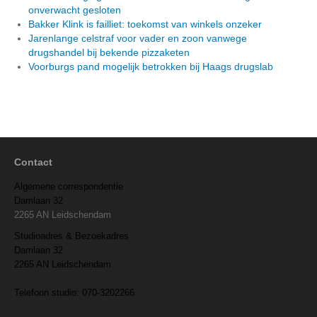
onverwacht gesloten
Bakker Klink is failliet: toekomst van winkels onzeker
Jarenlange celstraf voor vader en zoon vanwege
drugshandel bij bekende pizzaketen
Voorburgs pand mogelijk betrokken bij Haags drugslab
Contact
Algemene correspondentie
Damlaan 32
2265 AN Leidschendam
Studioadres & Bezoekadres
Damlaan 32
2265 AN Leidschendam
Telefoon studio: 070-3202266