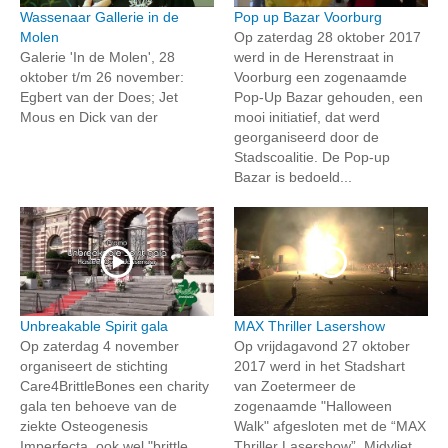
Wassenaar Gallerie in de
Pop up Bazar Voorburg
Molen
Op zaterdag 28 oktober 2017
Galerie 'In de Molen', 28
werd in de Herenstraat in
oktober t/m 26 november:
Voorburg een zogenaamde
Egbert van der Does; Jet
Pop-Up Bazar gehouden, een
Mous en Dick van der
mooi initiatief, dat werd
georganiseerd door de
Stadscoalitie. De Pop-up
Bazar is bedoeld...
Unbreakable Spirit gala
MAX Thriller Lasershow
Op zaterdag 4 november
Op vrijdagavond 27 oktober
organiseert de stichting
2017 werd in het Stadshart
Care4BrittleBones een charity
van Zoetermeer de
gala ten behoeve van de
zogenaamde "Halloween
ziekte Osteogenesis
Walk" afgesloten met de “MAX
Imperfecta, ook wel "brittle
Thriller Lasershow”. Midvliet