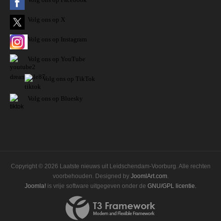
Volg ons op X
Volg ons op Instagram
Volg
ons op
YouTube
Volg ons op TikTok
Volg ons op Bluesky
Copyright © 2026 Laatste nieuws uit Leidschendam-Voorburg. Alle rechten
voorbehouden. Designed by
JoomlArt.com
.
Joomla!
is vrije software uitgegeven onder de
GNU/GPL licentie.