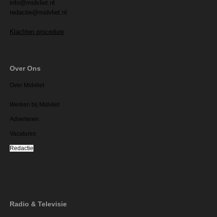
info@midvliet.nl
redactie@midvliet.nl
Klachten procedure
Over Ons
Over Midvliet
Werken bij Midvliet
Adverteren
Vacatures
Redactie
Radio & Televisie