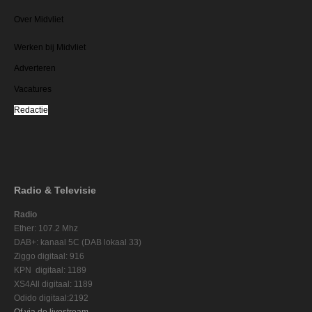
Over Midvliet
Werken bij Midvliet
Adverteren
Vacatures
Redactie
Radio & Televisie
Radio
Ether: 107.2 Mhz
DAB+: kanaal 5C (DAB lokaal 33)
Ziggo digitaal: 916
KPN digitaal: 1189
XS4All digitaal: 1189
Odido digitaal:2192
Of via de livestream