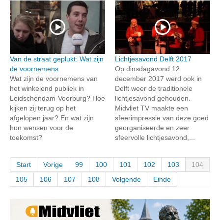
Van de straat geplukt: Wat zijn
Lichtjesavond Delft 2017
de voornemens
Op dinsdagavond 12
Wat zijn de voornemens van
december 2017 werd ook in
het winkelend publiek in
Delft weer de traditionele
Leidschendam-Voorburg? Hoe
lichtjesavond gehouden.
kijken zij terug op het
Midvliet TV maakte een
afgelopen jaar? En wat zijn
sfeerimpressie van deze goed
hun wensen voor de
georganiseerde en zeer
toekomst?
sfeervolle lichtjesavond,...
Start
Vorige
99
100
101
102
103
104
105
106
107
108
Volgende
Einde