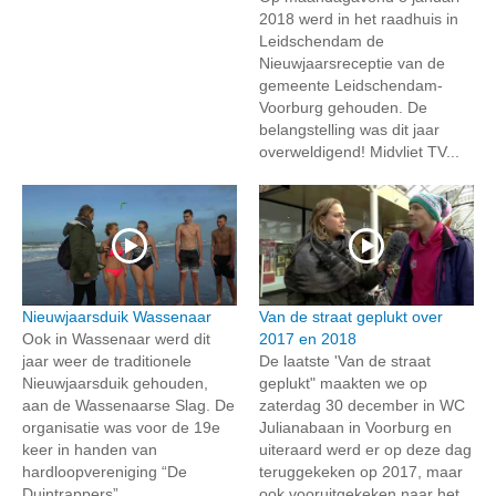
2018 werd in het raadhuis in
Leidschendam de
Nieuwjaarsreceptie van de
gemeente Leidschendam-
Voorburg gehouden. De
belangstelling was dit jaar
overweldigend! Midvliet TV...
Nieuwjaarsduik Wassenaar
Van de straat geplukt over
Ook in Wassenaar werd dit
2017 en 2018
jaar weer de traditionele
De laatste 'Van de straat
Nieuwjaarsduik gehouden,
geplukt" maakten we op
aan de Wassenaarse Slag. De
zaterdag 30 december in WC
organisatie was voor de 19e
Julianabaan in Voorburg en
keer in handen van
uiteraard werd er op deze dag
hardloopvereniging “De
teruggekeken op 2017, maar
Duintrappers”....
ook vooruitgekeken naar het