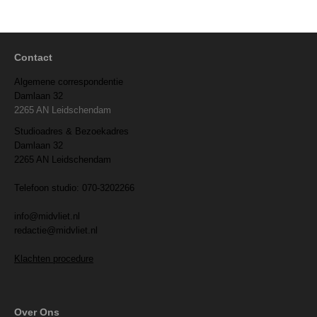
Contact
Algemene correspondentie
Damlaan 32
2265 AN Leidschendam
Studioadres & Bezoekadres
Damlaan 32
2265 AN Leidschendam
Telefoon studio: 070-3202266
info@midvliet.nl
redactie@midvliet.nl
Klachten procedure
Over Ons