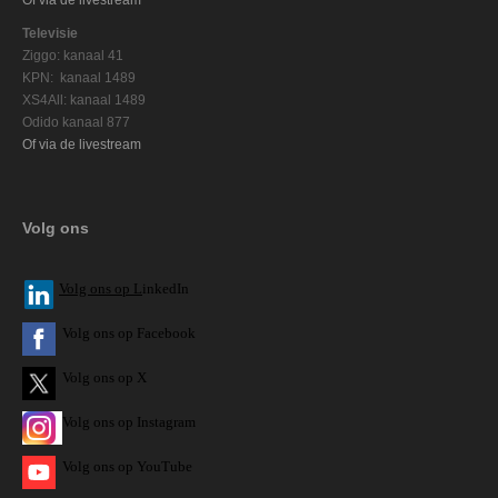
Televisie
Ziggo: kanaal 41
KPN: kanaal 1489
XS4All: kanaal 1489
Odido kanaal 877
Of via de livestream
Volg ons
V
olg ons op L
inkedIn
Volg ons op Facebook
Volg ons op X
Volg ons op Instagram
Volg
ons op
YouTube