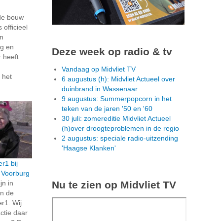
de bouw
 officieel
an
ng en
Deze week op radio & tv
 heeft
Vandaag op Midvliet TV
 het
6 augustus (h): Midvliet Actueel over
duinbrand in Wassenaar
9 augustus: Summerpopcorn in het
teken van de jaren '50 en '60
30 juli: zomereditie Midvliet Actueel
(h)over droogteproblemen in de regio
2 augustus: speciale radio-uitzending
'Haagse Klanken'
r1 bij
n Voorburg
Nu te zien op Midvliet TV
jn in
n de
r1. Wij
ctie daar