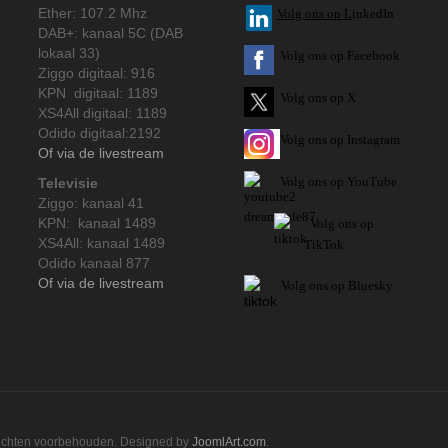
Ether: 107.2 Mhz
V
olg ons op L
inkedIn
DAB+: kanaal 5C (DAB
lokaal 33)
Volg ons op Facebook
Ziggo digitaal: 916
KPN digitaal: 1189
Volg ons op X
XS4All digitaal: 1189
Odido digitaal:2192
Volg ons op Instagram
Of via de livestream
Volg
ons op
YouTube
Televisie
Ziggo: kanaal 41
KPN: kanaal 1489
Volg ons op
XS4All: kanaal 1489
TikTok
Odido kanaal 877
Of via de livestream
Volg ons op Bluesky
rechten voorbehouden. Designed by
JoomlArt.com
.