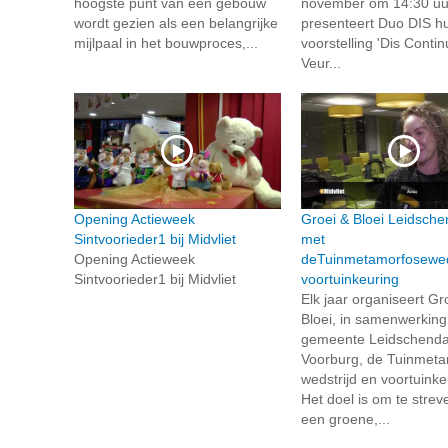
hoogste punt van een gebouw
november om 14:30 uu
wordt gezien als een belangrijke
presenteert Duo DIS h
mijlpaal in het bouwproces,...
voorstelling 'Dis Continu
Veur...
Opening Actieweek
Groei & Bloei Leidsch
Sintvoorieder1 bij Midvliet
met
Opening Actieweek
deTuinmetamorfoseweds
Sintvoorieder1 bij Midvliet
voortuinkeuring
Elk jaar organiseert Gr
Bloei, in samenwerking
gemeente Leidschend
Voorburg, de Tuinmeta
wedstrijd en voortuinke
Het doel is om te strev
een groene,...