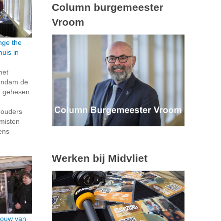
Column burgemeester
Vroom
nge the
huis in
het
hendam de
g gehesen
houders
misten
dens
Werken bij Midvliet
 bouw van