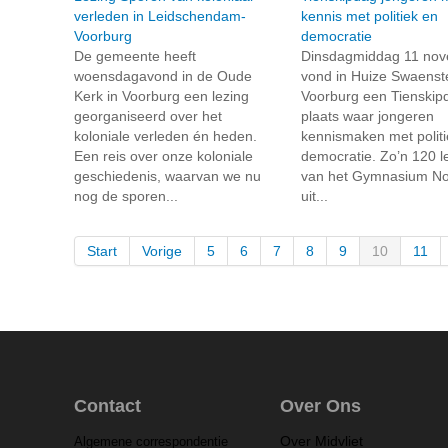
verleden in Leidschendam-
kennis met politiek en
Voorburg
democratie
De gemeente heeft
Dinsdagmiddag 11 no
woensdagavond in de Oude
vond in Huize Swaenst
Kerk in Voorburg een lezing
Voorburg een Tienskip
georganiseerd over het
plaats waar jongeren
koloniale verleden én heden.
kennismaken met politi
Een reis over onze koloniale
democratie. Zo’n 120 l
geschiedenis, waarvan we nu
van het Gymnasium N
nog de sporen...
uit...
Start
Vorige
5
6
7
8
9
10
11
Contact
Over Ons
Over Midvliet
Algemene correspondentie