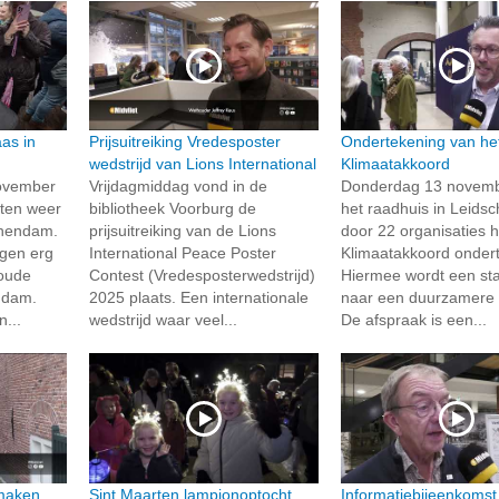
as in
Prijsuitreiking Vredesposter
Ondertekening van he
wedstrijd van Lions International
Klimaatakkoord
ovember
Vrijdagmiddag vond in de
Donderdag 13 novembe
eten weer
bibliotheek Voorburg de
het raadhuis in Leid
chendam.
prijsuitreiking van de Lions
door 22 organisaties 
gen erg
International Peace Poster
Klimaatakkoord onder
 oude
Contest (Vredesposterwedstrijd)
Hiermee wordt een st
ndam.
2025 plaats. Een internationale
naar een duurzamere 
...
wedstrijd waar veel...
De afspraak is een...
 maken
Sint Maarten lampionoptocht
Informatiebijeenkomst