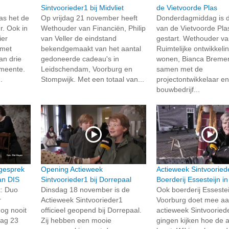
Sintvoorieder1 bij Midvliet
de Vietvoorde Plas
as het de
Op vrijdag 21 november heeft
Donderdagmiddag is 
. Ook in
Wethouder van Financiën, Philip
van de Vietvoorde Plas
ier
van Veller de eindstand
gestart. Wethouder v
 met
bekendgemaakt van het aantal
Ruimtelijke ontwikkeli
an drie
gedoneerde cadeau's in
wonen, Bianca Bremer
meente.
Leidschendam, Voorburg en
samen met de
.
Stompwijk. Met een totaal van...
projectontwikkelaar en
bouwbedrijf...
gesprek
Opening Actieweek
Actieweek Sintvooriede
an DIS
Sintvoorieder1 bij Dorrepaal
Boerderij Essesteijn i
: Duo
Dinsdag 18 november is de
Ook boerderij Essestei
r
Actieweek Sintvoorieder1
Voorburg doet mee aa
nog nooit
officieel geopend bij Dorrepaal.
actieweek Sintvooriede
dag 23
Zij hebben een mooie
gingen kijken hoe de a