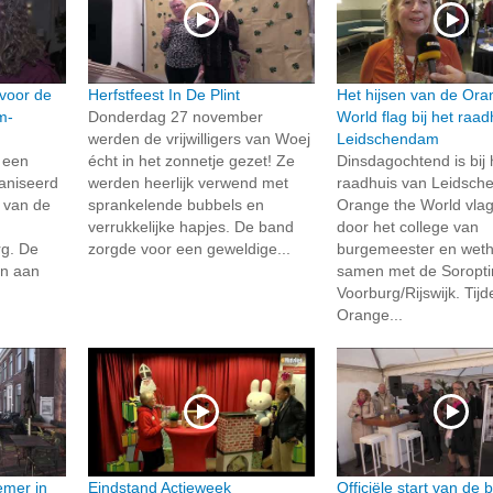
 voor de
Herfstfeest In De Plint
Het hijsen van de Ora
m-
Donderdag 27 november
World flag bij het raad
werden de vrijwilligers van Woej
Leidschendam
 een
écht in het zonnetje gezet! Ze
Dinsdagochtend is bij 
aniseerd
werden heerlijk verwend met
raadhuis van Leidsc
g van de
sprankelende bubbels en
Orange the World vla
verrukkelijke hapjes. De band
door het college van
g. De
zorgde voor een geweldige...
burgemeester en wet
en aan
samen met de Soropti
Voorburg/Rijswijk. Tij
Orange...
emer in
Eindstand Actieweek
Officiële start van de