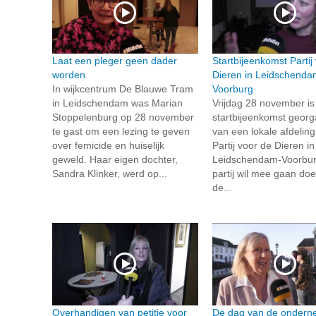
Laat een pleger geen dader
Startbijeenkomst Partij
worden
Dieren in Leidschenda
In wijkcentrum De Blauwe Tram
Voorburg
in Leidschendam was Marian
Vrijdag 28 november is
Stoppelenburg op 28 november
startbijeenkomst georg
te gast om een lezing te geven
van een lokale afdelin
over femicide en huiselijk
Partij voor de Dieren in
geweld. Haar eigen dochter,
Leidschendam-Voorbur
Sandra Klinker, werd op...
partij wil mee gaan do
de...
Overhandigen van petitie voor
De dag van de ondern