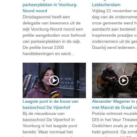
parkeerplekken in Voorburg-
Leidschendam
Noord noord
Vrijdag 21 november w
Dinsdagavond heeft een
dag van de ondernemer
delegatie van bewoners uit de
onze gemeente werd h
wijk Voorburg-Noord noord een
aandacht aan besteed
petitie aangeboden voor behoud
inspirerende praatjes v
van parkeerplekken in de wijk.
ondernemers uit de ge
De petitie bevat 2200
Daarbij werd iedereen..
handtekeningen en werd...
Laagste punt in de bouw van
Alexander Wagener in 
basisschool De Vijverhof
met Marcel de Graaf v
Bij de nieuwbouw van
Poëzie ontmoet muziek
basisschool De Vijverhof in
DIS in het Veur Theate
Voorburg is het laagste punt
Gedichten zoals je ze 
bereikt. Waar normaal het
hebt gehoord. Op zon