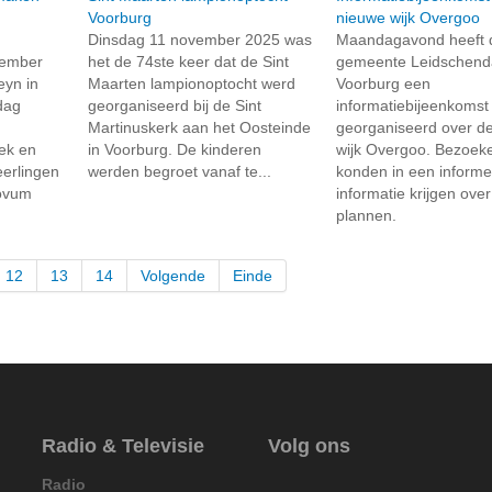
Voorburg
nieuwe wijk Overgoo
Dinsdag 11 november 2025 was
Maandagavond heeft 
vember
het de 74ste keer dat de Sint
gemeente Leidschen
eyn in
Maarten lampionoptocht werd
Voorburg een
dag
georganiseerd bij de Sint
informatiebijeenkomst
Martinuskerk aan het Oosteinde
georganiseerd over d
ek en
in Voorburg. De kinderen
wijk Overgoo. Bezoek
eerlingen
werden begroet vanaf te...
konden in een informel
ovum
informatie krijgen ove
plannen.
12
13
14
Volgende
Einde
Radio & Televisie
Volg ons
Radio