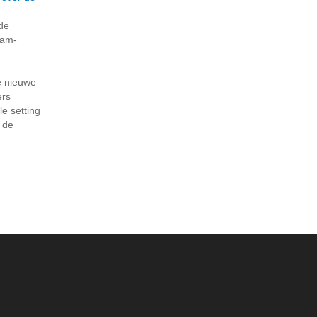
de
dam-
e nieuwe
ers
e setting
r de