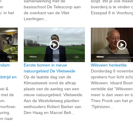
r
samenwerking met de
loopt. Wil je ook mee
un
basisschool De Telescoop aan
boerderij is te vinden 
' in het
de overkant van de Vliet.
Essepad 8 in Voorburg.
Leerlingen...
endam
Eerste bomen in nieuw
Wilsveen herleefde
natuurgebied De Vlietweide
Donderdag 6 november
trijd en
Op de laatste dag van de
sprekers hun licht sch
Klimaatweek vond de aftrap
Wilsveen. Idsard Bos
oei &
plaats van de aanleg van een
vertelde dat “Wilsveen
 met de
nieuw natuurgebied: Vlietweide.
meer is dan veen en tu
am-
Aan de Westvlietweg plantten
Theo Pronk van het pr
morfose-
wethouders Robert Barker van
‘Tijdreizen...
uring.
Den Haag en Marcel Belt...
en naar