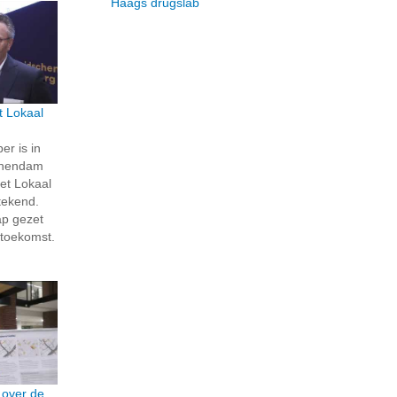
Haags drugslab
t Lokaal
r is in
schendam
het Lokaal
tekend.
ap gezet
toekomst.
 over de