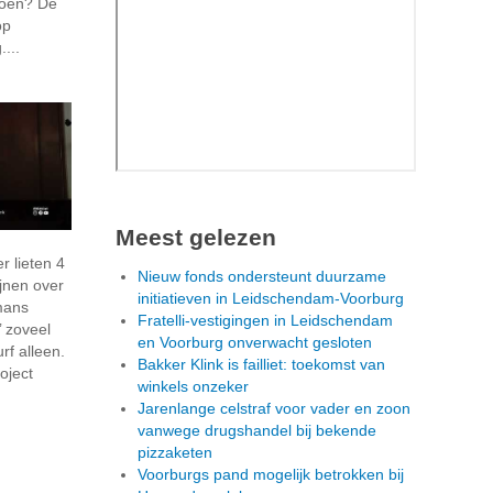
doen? De
op
...
Meest gelezen
 lieten 4
Nieuw fonds ondersteunt duurzame
ijnen over
initiatieven in Leidschendam-Voorburg
mans
Fratelli-vestigingen in Leidschendam
’ zoveel
en Voorburg onverwacht gesloten
rf alleen.
Bakker Klink is failliet: toekomst van
oject
winkels onzeker
Jarenlange celstraf voor vader en zoon
vanwege drugshandel bij bekende
pizzaketen
Voorburgs pand mogelijk betrokken bij