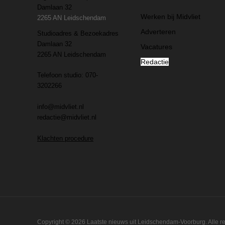
Damlaan 32
Werken bij Midvliet
2265 AN Leidschendam
Adverteren
Studioadres & Bezoekadres
Damlaan 32
Vacatures
2265 AN Leidschendam
Redactie
Telefoon studio: 070-
3202266
info@midvliet.nl
redactie@midvliet.nl
Klachten procedure
Copyright © 2026 Laatste nieuws uit Leidschendam-Voorburg. Alle 