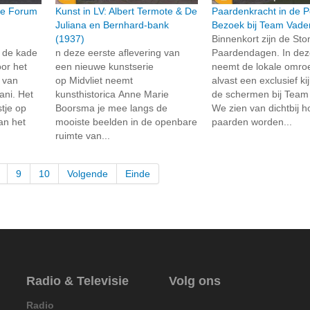
ie Forum
Kunst in LV: Albert Termote & De
Paardenkracht in de P
Juliana en Bernhard-bank
Bezoek bij Team Vade
(1937)
Binnenkort zijn de St
 de kade
n deze eerste aflevering van
Paardendagen. In dez
or het
een nieuwe kunstserie
neemt de lokale omroe
t van
op Midvliet neemt
alvast een exclusief ki
ni. Het
kunsthistorica Anne Marie
de schermen bij Team
tje op
Boorsma je mee langs de
We zien van dichtbij 
an het
mooiste beelden in de openbare
paarden worden...
ruimte van...
9
10
Volgende
Einde
Radio & Televisie
Volg ons
Radio