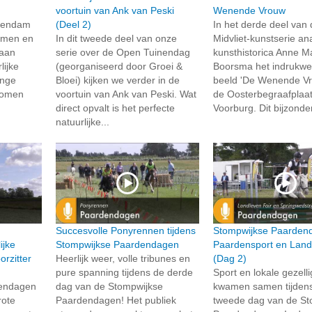
voortuin van Ank van Peski
Wenende Vrouw
chendam
(Deel 2)
In het derde deel van
samen en
In dit tweede deel van onze
Midvliet-kunstserie an
 aan
serie over de Open Tuinendag
kunsthistorica Anne M
lijke
(georganiseerd door Groei &
Boorsma het indrukw
onge
Bloei) kijken we verder in de
beeld 'De Wenende Vr
 komen
voortuin van Ank van Peski. Wat
de Oosterbegraafplaat
direct opvalt is het perfecte
Voorburg. Dit bijzonde
natuurlijke...
Succesvolle Ponyrennen tijdens
Stompwijkse Paarden
ijke
Stompwijkse Paardendagen
Paardensport en Land
rzitter
Heerlijk weer, volle tribunes en
(Dag 2)
pure spanning tijdens de derde
Sport en lokale gezell
dendagen
dag van de Stompwijkse
kwamen samen tijden
rote
Paardendagen! Het publiek
tweede dag van de St