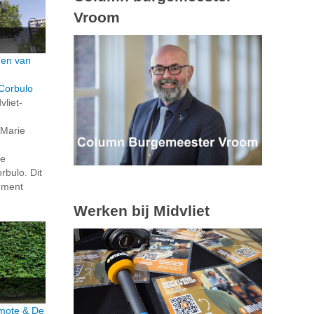
Vroom
den van
Corbulo
vliet-
 Marie
de
bulo. Dit
ument
Werken bij Midvliet
rmote & De