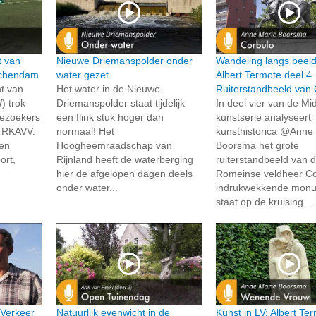
t van
Nieuwe Driemanspolder onder
Wandeling langs beel
schendam
water gezet
Albert Termote deel 4
t van
Het water in de Nieuwe
Ruiterstandbeeld van 
) trok
Driemanspolder staat tijdelijk
In deel vier van de Mid
bezoekers
een flink stuk hoger dan
kunstserie analyseert
g RKAVV.
normaal! Het
kunsthistorica @Anne
en
Hoogheemraadschap van
Boorsma het grote
ort,
Rijnland heeft de waterberging
ruiterstandbeeld van 
hier de afgelopen dagen deels
Romeinse veldheer Cor
onder water...
indrukwekkende mon
staat op de kruising...
 Verkeer
Natuurlijk evenwicht in de
Kunst in LV: Albert Te