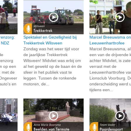
renzorg:
Spektakel en Gezelligheid bij
Marcel Breeuwsma on
n NDZ
Trekkertrek Wilsveen
Leeuwenharttrofee
Zondag was het weer tijd voor
Marcel Breeuwsma, al 
de
de jaarlijkse Trekkertrek
een van de drijvende 
renzorg
Wilsveen! Midvliet was erbij om
achter Midvliet, is zat
um op een
al het geweld op de baan én de
verrast met de
: met de
sfeer in het publiek vast te
Leeuwenharttrofee va
 Ongeveer
leggen. Tussen de ronkende
Lionsclub Voorburg. D
auto's en
motoren, de...
onderscheiding werd u
tijdens een...