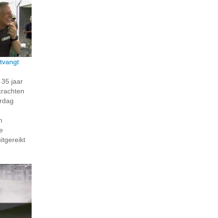
tvangt
35 jaar
krachten
erdag
n
e
itgereikt