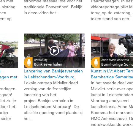
 en met
stroomde massaal toe voor het
Paardendagen. In de
e slotdag
traditionele Ponyrennen. Bekijk
videoreportage blikt Mi
 een
in deze video het...
terug op de zaterdag, 
ment op
teken stond van een...
n
Lancering van Bankjesverhalen
Kunst in LV: Albert Te
agen met
in Leidschendam-Voorburg
Barmhartige Samarita
Lokale omroep Midvliet deed
In het tweede deel va
dendagen
verslag van de feestelijke
Midvliet-serie over o
 gegaan!
lancering van het
kunst in Leidschenda
et zie je
project Bankjesverhalen in
Voorburg analyseert
 door het
Leidschendam-Voorburg! De
kunsthistorica Anne M
tijn
officiële opening vond plaats bij
Boorsma het markante 
eester
het...
HMC Antoniushove. Di
indrukwekkende werk.