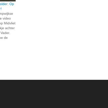
older: Op
r!
ompwijkse
e video
p Midvliet
jkje achter
 Vader.
hoe de