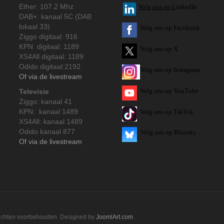
Ether: 107.2 Mhz
V
olg ons op L
inkedIn
DAB+: kanaal 5C (DAB
lokaal 33)
Volg ons op Facebook
Ziggo digitaal: 916
KPN digitaal: 1189
Volg ons op X
XS4All digitaal: 1189
Odido digitaal:2192
Volg ons op Instagram
Of via de livestream
Volg
ons op
YouTube
Televisie
Ziggo: kanaal 41
KPN: kanaal 1489
Volg ons op TikTok
XS4All: kanaal 1489
Odido kanaal 877
Volg ons op Bluesky
Of via de livestream
rechten voorbehouden. Designed by
JoomlArt.com
.