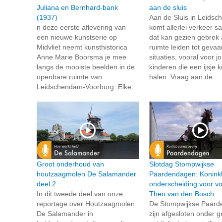
Juliana en Bernhard-bank
aan de sluis
(1937)
Aan de Sluis in Leids
n deze eerste aflevering van
komt allerlei verkeer 
een nieuwe kunstserie op
dat kan gezien gebrek
Midvliet neemt kunsthistorica
ruimte leiden tot gevaar
Anne Marie Boorsma je mee
situaties, vooral voor j
langs de mooiste beelden in de
kinderen die een ijsje
openbare ruimte van
halen. Vraag aan de...
Leidschendam-Voorburg. Elke...
Groot onderhoud van
Slotdag Stompwijkse
houtzaagmolen De Salamander
Paardendagen: Koninkl
deel 2
onderscheiding voor voo
In dit tweede deel van onze
Theo van den Bosch
reportage over Houtzaagmolen
De Stompwijkse Paar
De Salamander in
zijn afgesloten onder g