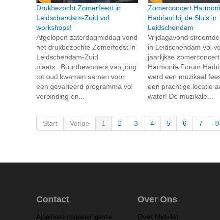
Drukbezocht Zomerfeest in
Zomerconcert Harmon
Leidschendam-Zuid vol
Hadriani bij de Sluis in
workshops!
Leidschendam
Afgelopen zaterdagmiddag vond
Vrijdagavond stroomde
het drukbezochte Zomerfeest in
in Leidschendam vol vo
Leidschendam-Zuid
jaarlijkse zomerconcer
plaats. Buurtbewoners van jong
Harmonie Forum Hadria
tot oud kwamen samen voor
werd een muzikaal fees
een gevarieerd programma vol
een prachtige locatie a
verbinding en...
water! De muzikale...
Start
Vorige
1
2
3
4
5
6
7
8
Contact
Over Ons
Over Midvliet
Algemene correspondentie