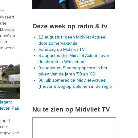
 de
alyseert
arie
Deze week op radio & tv
ekkende
ouw' op
12 augustus: geen Midvliet Actueel
s in
door zomervakantie
re werk...
Vandaag op Midvliet TV
6 augustus (h): Midvliet Actueel over
duinbrand in Wassenaar
9 augustus: Summerpopcorn in het
teken van de jaren '50 en '60
30 juli: zomereditie Midvliet Actueel
(h)over droogteproblemen in de regio
dagen:
Nu te zien op Midvliet TV
leven Fair
igheid
s de
ompwijkse