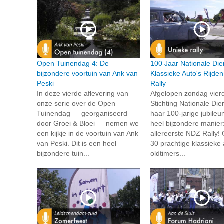
Open Tuinendag 4: De
100 Jaar Nationale Die
bijzondere voortuin van Ank van
Klassieke Auto's Rijde
Peski
Rally
In deze vierde aflevering van
Afgelopen zondag vier
onze serie over de Open
Stichting Nationale Die
Tuinendag — georganiseerd
haar 100-jarige jubile
door Groei & Bloei — nemen we
heel bijzondere manier
een kijkje in de voortuin van Ank
allereerste NDZ Rally!
van Peski. Dit is een heel
30 prachtige klassieke 
bijzondere tuin...
oldtimers...