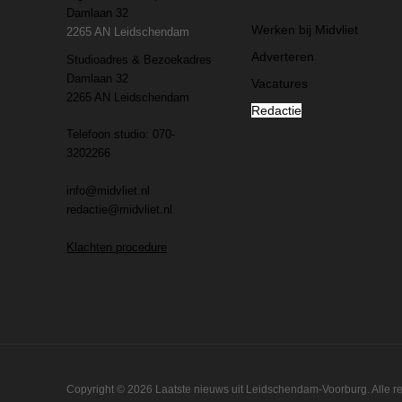
Damlaan 32
Werken bij Midvliet
2265 AN Leidschendam
Adverteren
Studioadres & Bezoekadres
Damlaan 32
Vacatures
2265 AN Leidschendam
Redactie
Telefoon studio: 070-
3202266
info@midvliet.nl
redactie@midvliet.nl
Klachten procedure
Copyright © 2026 Laatste nieuws uit Leidschendam-Voorburg. Alle 