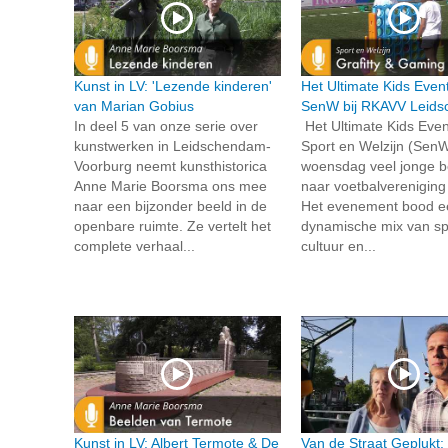
Kunst in LV: 'Lezende kinderen'
Het Ultimate Kids Even
van Marian Gobius
SenW bij RKAVV Leid
In deel 5 van onze serie over
Het Ultimate Kids Even
kunstwerken in Leidschendam-
Sport en Welzijn (SenW
Voorburg neemt kunsthistorica
woensdag veel jonge 
Anne Marie Boorsma ons mee
naar voetbalverenigin
naar een bijzonder beeld in de
Het evenement bood e
openbare ruimte. Ze vertelt het
dynamische mix van sp
complete verhaal...
cultuur en...
Kunst in LV: Albert Termote & De
Van de Straat Geplukt: