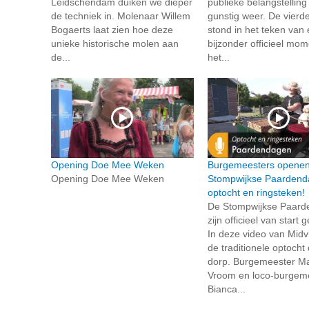
Leidschendam duiken we dieper
publieke belangstelling
de techniek in. Molenaar Willem
gunstig weer. De vierd
Bogaerts laat zien hoe deze
stond in het teken van
unieke historische molen aan
bijzonder officieel mo
de...
het...
Opening Doe Mee Weken
Burgemeesters opene
Opening Doe Mee Weken
Stompwijkse Paardend
optocht en ringsteken!
De Stompwijkse Paar
zijn officieel van start
In deze video van Midvli
de traditionele optocht
dorp. Burgemeester Mar
Vroom en loco-burgem
Bianca...