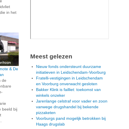
ze
dvliet
die in het
Meest gelezen
Nieuw fonds ondersteunt duurzame
rmote & De
initiatieven in Leidschendam-Voorburg
an
Fratelli-vestigingen in Leidschendam
n de
en Voorburg onverwacht gesloten
penbare
Bakker Klink is failliet: toekomst van
m-
winkels onzeker
Jarenlange celstraf voor vader en zoon
arie
vanwege drugshandel bij bekende
beeld bij
pizzaketen
t
Voorburgs pand mogelijk betrokken bij
..
Haags drugslab