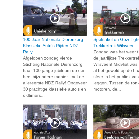
100 Jaar Nationale Dierenzorg:
Spektakel en Gezellighe
Klassieke Auto's Rijden NDZ
Trekkertrek Wilsveen
Rally
Zondag was het weer ti
Afgelopen zondag vierde
de jaarlijkse Trekkertre
Stichting Nationale Dierenzorg
Wilsveen! Midvliet was 
haar 100-jarige jubileum op een
al het geweld op de ba
heel bijzondere manier: met de
sfeer in het publiek vas
allereerste NDZ Rally! Ongeveer
leggen. Tussen de ron
30 prachtige klassieke auto's en
motoren, de...
oldtimers...