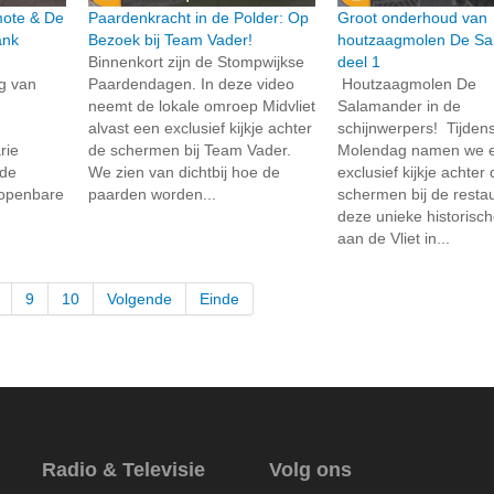
rmote & De
Paardenkracht in de Polder: Op
Groot onderhoud van
ank
Bezoek bij Team Vader!
houtzaagmolen De Sa
Binnenkort zijn de Stompwijkse
deel 1
ng van
Paardendagen. In deze video
Houtzaagmolen De
neemt de lokale omroep Midvliet
Salamander in de
alvast een exclusief kijkje achter
schijnwerpers! Tijden
rie
de schermen bij Team Vader.
Molendag namen we 
 de
We zien van dichtbij hoe de
exclusief kijkje achter
 openbare
paarden worden...
schermen bij de resta
deze unieke historisc
aan de Vliet in...
9
10
Volgende
Einde
Radio & Televisie
Volg ons