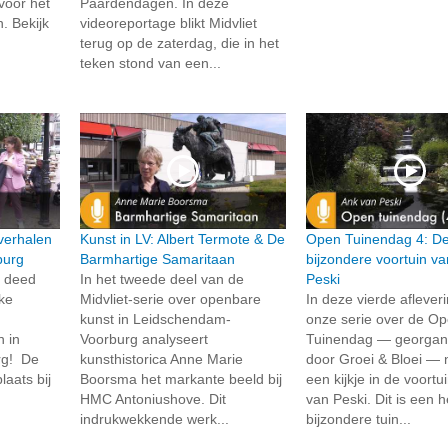
voor het
Paardendagen. In deze
. Bekijk
videoreportage blikt Midvliet
terug op de zaterdag, die in het
teken stond van een...
verhalen
Kunst in LV: Albert Termote & De
Open Tuinendag 4: D
burg
Barmhartige Samaritaan
bijzondere voortuin v
t deed
In het tweede deel van de
Peski
jke
Midvliet-serie over openbare
In deze vierde aflever
kunst in Leidschendam-
onze serie over de O
n in
Voorburg analyseert
Tuinendag — georgan
rg! De
kunsthistorica Anne Marie
door Groei & Bloei —
laats bij
Boorsma het markante beeld bij
een kijkje in de voortu
HMC Antoniushove. Dit
van Peski. Dit is een h
indrukwekkende werk...
bijzondere tuin...