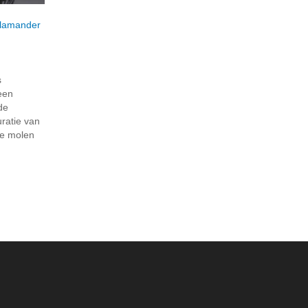
lamander
s
een
 de
uratie van
he molen