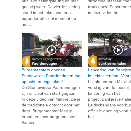
publieke belangstelling en met
stroomde massaal toe 
gunstig weer. De vierde slotdag
traditionele Ponyrennen
stond in het teken van een
in deze video het...
bijzonder officieel moment op
het...
Burgemeesters openen
Lancering van Bankjes
Stompwijkse Paardendagen met
in Leidschendam-Voor
optocht en ringsteken!
Lokale omroep Midvlie
De Stompwijkse Paardendagen
verslag van de feesteli
zijn officieel van start gegaan!
lancering van het
In deze video van Midvliet zie je
project Bankjesverhale
de traditionele optocht door het
Leidschendam-Voorbu
dorp. Burgemeester Martijn
officiële opening vond p
Vroom en loco-burgemeester
het...
Bianca...