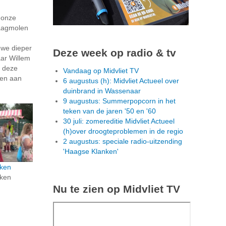
n onze
aagmolen
we dieper
Deze week op radio & tv
aar Willem
e deze
Vandaag op Midvliet TV
len aan
6 augustus (h): Midvliet Actueel over
duinbrand in Wassenaar
9 augustus: Summerpopcorn in het
teken van de jaren '50 en '60
30 juli: zomereditie Midvliet Actueel
(h)over droogteproblemen in de regio
2 augustus: speciale radio-uitzending
'Haagse Klanken'
ken
ken
Nu te zien op Midvliet TV