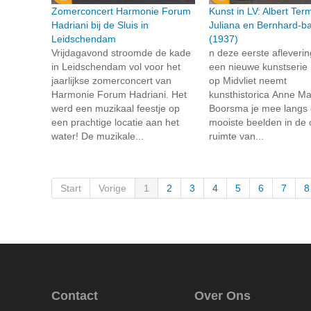
Zomerconcert Harmonie Forum
Kunst in LV: Albert Te
Hadriani bij de Sluis in
Juliana en Bernhard-b
Leidschendam
(1937)
Vrijdagavond stroomde de kade
n deze eerste afleveri
in Leidschendam vol voor het
een nieuwe kunstserie
jaarlijkse zomerconcert van
op Midvliet neemt
Harmonie Forum Hadriani. Het
kunsthistorica Anne Ma
werd een muzikaal feestje op
Boorsma je mee langs
een prachtige locatie aan het
mooiste beelden in de
water! De muzikale...
ruimte van...
Start
Vorige
1
2
3
4
5
6
7
8
Contact
Over Ons