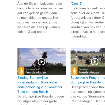
Aan de Sluis in Leidschendam
(Deel 2)
komt allerlei verkeer samen en
In dit tweede deel van
dat kan gezien gebrek aan
serie over de Open Tu
ruimte leiden tot gevaarlijke
(georganiseerd door G
situaties, vooral voor jonge
Bloei) kijken we verder
kinderen die een ijsje komen
voortuin van Ank van P
halen. Vraag aan de...
direct opvalt is het per
natuurlijke...
Slotdag Stompwijkse
Succesvolle Ponyrenne
Paardendagen: Koninklijke
Stompwijkse Paarden
onderscheiding voor voorzitter
Heerlijk weer, volle tri
Theo van den Bosch
pure spanning tijdens 
De Stompwijkse Paardendagen
dag van de Stompwijks
zijn afgesloten onder grote
Paardendagen! Het pub