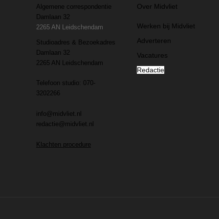
Over Midvliet
Algemene correspondentie
Damlaan 32
Werken bij Midvliet
2265 AN Leidschendam
Adverteren
Studioadres & Bezoekadres
Damlaan 32
Vacatures
2265 AN Leidschendam
Redactie
Telefoon studio: 070-
3202266
info@midvliet.nl
redactie@midvliet.nl
Klachten procedure