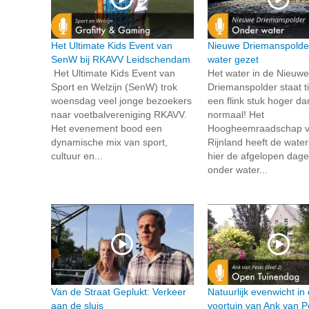
Het Ultimate Kids Event van
Nieuwe Driemanspolde
SenW bij RKAVV Leidschendam
water gezet
Het Ultimate Kids Event van
Het water in de Nieuwe
Sport en Welzijn (SenW) trok
Driemanspolder staat tij
woensdag veel jonge bezoekers
een flink stuk hoger da
naar voetbalvereniging RKAVV.
normaal! Het
Het evenement bood een
Hoogheemraadschap 
dynamische mix van sport,
Rijnland heeft de wate
cultuur en...
hier de afgelopen dage
onder water...
Van de Straat Geplukt: Verkeer
Natuurlijk evenwicht in
aan de sluis
voortuin van Ank van P