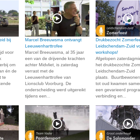
id bij
Marcel Breeuwsma ontvangt
Drukbezocht Zomerfee
Leeuwenharttrofee
Leidschendam-Zuid vo
jd voor
Marcel Breeuwsma, al 35 jaar
workshops!
k
een van de drijvende krachten
Afgelopen zaterdagm
erbij om
achter Midvliet, is zaterdag
het drukbezochte Zome
an én de
verrast met de
Leidschendam-Zuid
t te
Leeuwenharttrofee van
plaats. Buurtbewoner
kende
Lionsclub Voorburg. De
tot oud kwamen same
onderscheiding werd uitgereikt
een gevarieerd progr
tijdens een...
verbinding en...