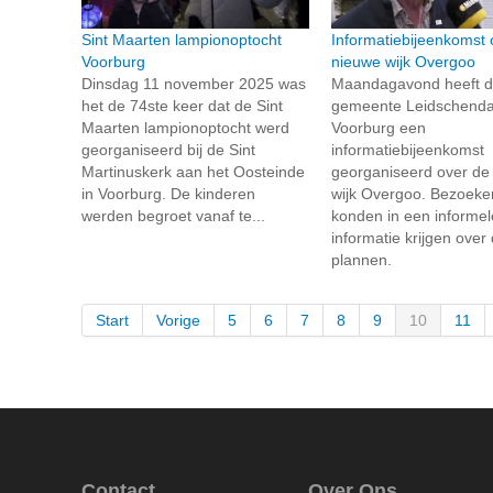
Sint Maarten lampionoptocht
Informatiebijeenkomst 
Voorburg
nieuwe wijk Overgoo
Dinsdag 11 november 2025 was
Maandagavond heeft 
het de 74ste keer dat de Sint
gemeente Leidschend
Maarten lampionoptocht werd
Voorburg een
georganiseerd bij de Sint
informatiebijeenkomst
Martinuskerk aan het Oosteinde
georganiseerd over de
in Voorburg. De kinderen
wijk Overgoo. Bezoeke
werden begroet vanaf te...
konden in een informel
informatie krijgen over
plannen.
Start
Vorige
5
6
7
8
9
10
11
Contact
Over Ons