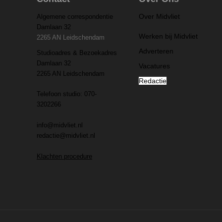
Over Midvliet
Algemene correspondentie
Damlaan 32
Werken bij Midvliet
2265 AN Leidschendam
Adverteren
Studioadres & Bezoekadres
Damlaan 32
Vacatures
2265 AN Leidschendam
Redactie
Telefoon studio: 070-
3202266
info@midvliet.nl
redactie@midvliet.nl
Klachten procedure