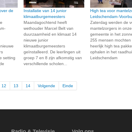
over de
Installatie van 14 junior
High tea voor mantelz
klimaatburgemeesters
Leidschendam-Voorbu
de
Maandagochtend heeft
Zaterdag werden de v
am-
wethouder Marcel Belt van
mantelzorgers in onze
duurzaamheid en klimaat 14
gemeente in het zonne
nieuwe junior
255 mensen mochten
 nieuwe
klimaatburgemeesters
heerlijk high tea pakk
rs
geïnstalleerd. De leerlingen uit
ophalen in het raadhui
e setting
groep 7 en 8 zijn afkomstig van
Leidschendam
 de
verschillende scholen...
12
13
14
Volgende
Einde
Radio & Televisie
Volg ons