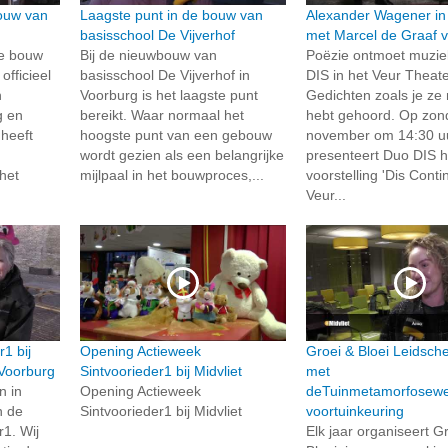
bouw van
Laagste punt in de bouw van
Alexander Wagener in
basisschool De Vijverhof
met Marcel de Graaf 
e bouw
Bij de nieuwbouw van
Poëzie ontmoet muzie
officieel
basisschool De Vijverhof in
DIS in het Veur Theat
n
Voorburg is het laagste punt
Gedichten zoals je ze 
g en
bereikt. Waar normaal het
hebt gehoord. Op zon
heeft
hoogste punt van een gebouw
november om 14:30 u
wordt gezien als een belangrijke
presenteert Duo DIS 
het
mijlpaal in het bouwproces,...
voorstelling 'Dis Contin
Veur...
1 bij
Opening Actieweek
Groei & Bloei Leidsc
 Voorburg
Sintvoorieder1 bij Midvliet
met
n in
Opening Actieweek
deTuinmetamorfosewed
n de
Sintvoorieder1 bij Midvliet
voortuinkeuring
r1. Wij
Elk jaar organiseert G