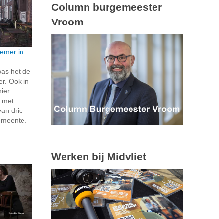
Column burgemeester
Vroom
emer in
was het de
r. Ook in
ier
 met
van drie
emeente.
..
Werken bij Midvliet