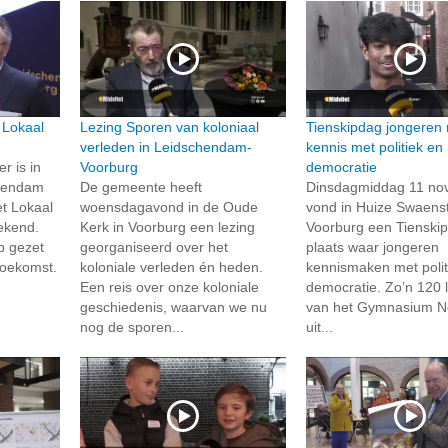
 Lokaal
Lezing Sporen van koloniaal
Tienskipdag jongeren
verleden in Leidschendam-
kennis met politiek en
 is in
Voorburg
democratie
chendam
De gemeente heeft
Dinsdagmiddag 11 no
et Lokaal
woensdagavond in de Oude
vond in Huize Swaenst
ekend.
Kerk in Voorburg een lezing
Voorburg een Tienski
p gezet
georganiseerd over het
plaats waar jongeren
toekomst.
koloniale verleden én heden.
kennismaken met polit
Een reis over onze koloniale
democratie. Zo’n 120 
geschiedenis, waarvan we nu
van het Gymnasium 
nog de sporen...
uit...