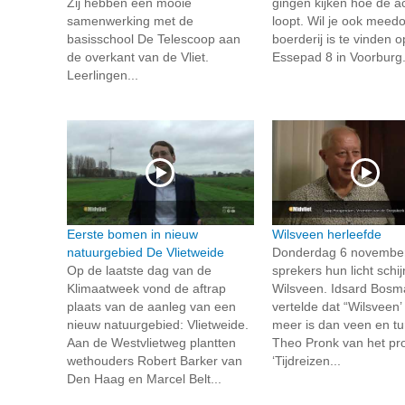
Zij hebben een mooie
gingen kijken hoe de ac
samenwerking met de
loopt. Wil je ook meed
basisschool De Telescoop aan
boerderij is te vinden o
de overkant van de Vliet.
Essepad 8 in Voorburg..
Leerlingen...
Eerste bomen in nieuw
Wilsveen herleefde
natuurgebied De Vlietweide
Donderdag 6 november 
Op de laatste dag van de
sprekers hun licht schi
Klimaatweek vond de aftrap
Wilsveen. Idsard Bosm
plaats van de aanleg van een
vertelde dat “Wilsveen’
nieuw natuurgebied: Vlietweide.
meer is dan veen en tur
Aan de Westvlietweg plantten
Theo Pronk van het pro
wethouders Robert Barker van
‘Tijdreizen...
Den Haag en Marcel Belt...