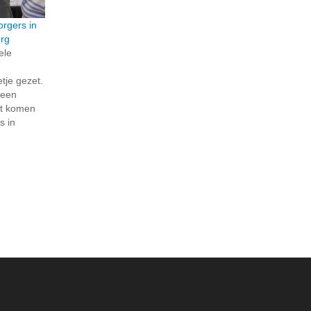
orgers in
rg
ele
tje gezet.
 een
et komen
s in