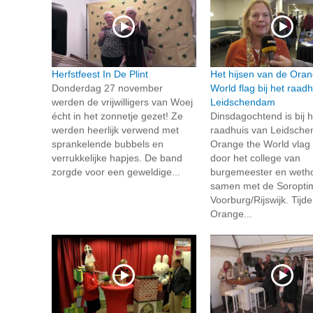
Herfstfeest In De Plint
Het hijsen van de Oran
Donderdag 27 november
World flag bij het raadh
werden de vrijwilligers van Woej
Leidschendam
écht in het zonnetje gezet! Ze
Dinsdagochtend is bij h
werden heerlijk verwend met
raadhuis van Leidsch
sprankelende bubbels en
Orange the World vlag
verrukkelijke hapjes. De band
door het college van
zorgde voor een geweldige...
burgemeester en weth
samen met de Soroptim
Voorburg/Rijswijk. Tijd
Orange...