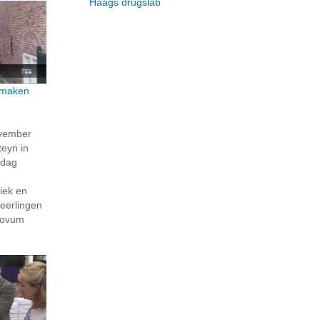
Haags drugslab
 maken
vember
eyn in
pdag
iek en
leerlingen
Novum