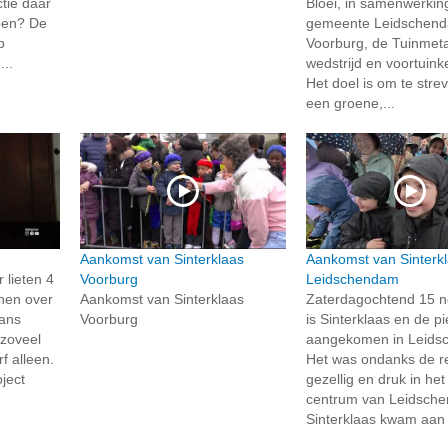
tie daar
Bloei, in samenwerkin
oen? De
gemeente Leidschen
p
Voorburg, de Tuinmet
..
wedstrijd en voortuink
Het doel is om te stre
een groene,...
Aankomst van Sinterklaas
Aankomst van Sinterkl
lieten 4
Voorburg
Leidschendam
jnen over
Aankomst van Sinterklaas
Zaterdagochtend 15 
ans
Voorburg
is Sinterklaas en de p
 zoveel
aangekomen in Leids
f alleen.
Het was ondanks de r
ject
gezellig en druk in he
centrum van Leidsch
Sinterklaas kwam aan i