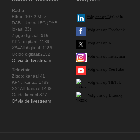
Radio
Ether: 107.2 Mhz
V
olg ons op L
inkedIn
DAB+: kanaal 5C (DAB
lokaal 33)
Volg ons op Facebook
Ziggo digitaal: 916
KPN digitaal: 1189
Volg ons op X
XS4All digitaal: 1189
Odido digitaal:2192
Volg ons op Instagram
Of via de livestream
Volg
ons op
YouTube
Televisie
Ziggo: kanaal 41
KPN: kanaal 1489
Volg ons op TikTok
XS4All: kanaal 1489
Odido kanaal 877
Volg ons op Bluesky
Of via de livestream