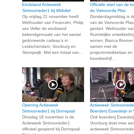
Eindstand Actieweek
Officiële start van de 
Sintvoorieder1 bij Midvliet
de Vietvoorde Plas
Op vrijdag 21 november heeft
Donderdagmiddag is d
Wethouder van Financiën, Philip
van de Vietvoorde Plas 
van Veller de eindstand
gestart. Wethouder va
bekendgemaakt van het aantal
Ruimtelijke ontwikkelin
gedoneerde cadeau's in
wonen, Bianca Bremer 
Leidschendam, Voorburg en
samen met de
Stompwijk. Met een totaal van...
projectontwikkelaar en 
bouwbedrijf...
Opening Actieweek
Actieweek Sintvoorieder
Sintvoorieder1 bij Dorrepaal
Boerderij Essesteijn in
Dinsdag 18 november is de
Ook boerderij Essesteij
Actieweek Sintvoorieder1
Voorburg doet mee aa
officieel geopend bij Dorrepaal.
actieweek Sintvooriede