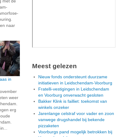
g met de
dam-
amorfose-
euring.
ven naar
Meest gelezen
Nieuw fonds ondersteunt duurzame
aas in
initiatieven in Leidschendam-Voorburg
Fratelli-vestigingen in Leidschendam
november
en Voorburg onverwacht gesloten
ieten weer
Bakker Klink is failliet: toekomst van
chendam.
winkels onzeker
egen erg
Jarenlange celstraf voor vader en zoon
t oude
vanwege drugshandel bij bekende
endam.
pizzaketen
n...
Voorburgs pand mogelijk betrokken bij