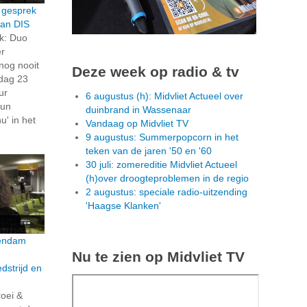
 gesprek
van DIS
k: Duo
er
nog nooit
Deze week op radio & tv
dag 23
ur
6 augustus (h): Midvliet Actueel over
hun
duinbrand in Wassenaar
u' in het
Vandaag op Midvliet TV
9 augustus: Summerpopcorn in het
teken van de jaren '50 en '60
30 juli: zomereditie Midvliet Actueel
(h)over droogteproblemen in de regio
2 augustus: speciale radio-uitzending
'Haagse Klanken'
hendam
Nu te zien op Midvliet TV
strijd en
roei &