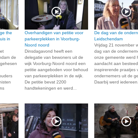
ge the
Overhandigen van petitie voor
De dag van de ondern
uis in
parkeerplekken in Voorburg-
Leidschendam
Noord noord
Vrijdag 21 november 
et
Dinsdagavond heeft een
dag van de onderneme
endam de
delegatie van bewoners uit de
onze gemeente werd h
 gehesen
wijk Voorburg-Noord noord een
aandacht aan besteed
petitie aangeboden voor behoud
inspirerende praatjes 
ouders
van parkeerplekken in de wijk.
ondernemers uit de g
isten
De petitie bevat 2200
Daarbij werd iedereen.
ens
handtekeningen en werd...