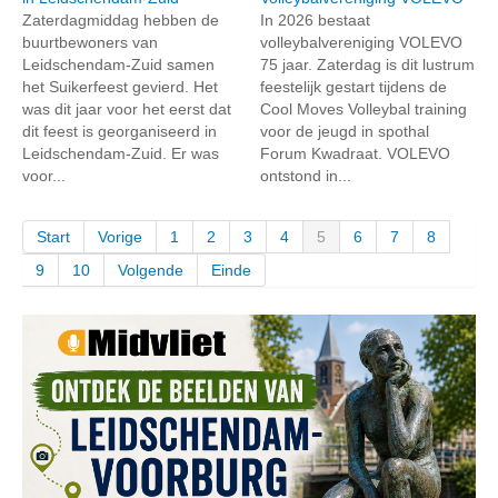
Zaterdagmiddag hebben de
In 2026 bestaat
buurtbewoners van
volleybalvereniging VOLEVO
Leidschendam-Zuid samen
75 jaar. Zaterdag is dit lustrum
het Suikerfeest gevierd. Het
feestelijk gestart tijdens de
was dit jaar voor het eerst dat
Cool Moves Volleybal training
dit feest is georganiseerd in
voor de jeugd in spothal
Leidschendam-Zuid. Er was
Forum Kwadraat. VOLEVO
voor...
ontstond in...
Start
Vorige
1
2
3
4
5
6
7
8
9
10
Volgende
Einde