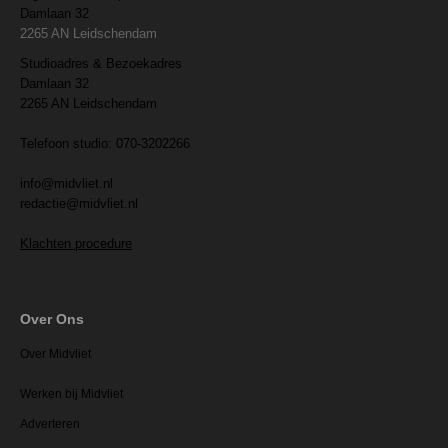
Damlaan 32
2265 AN Leidschendam
Studioadres & Bezoekadres
Damlaan 32
2265 AN Leidschendam
Telefoon studio: 070-3202266
info@midvliet.nl
redactie@midvliet.nl
Klachten procedure
Over Ons
Over Midvliet
Werken bij Midvliet
Adverteren