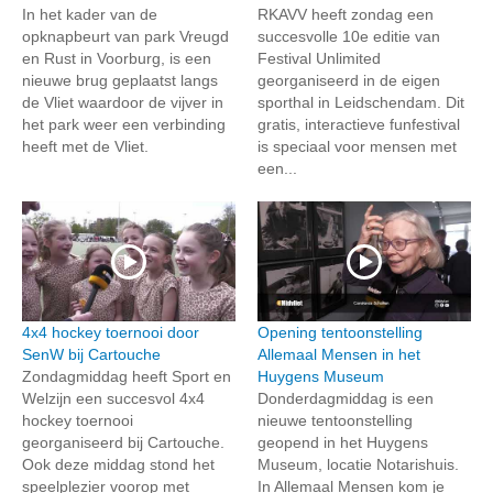
In het kader van de
RKAVV heeft zondag een
opknapbeurt van park Vreugd
succesvolle 10e editie van
en Rust in Voorburg, is een
Festival Unlimited
nieuwe brug geplaatst langs
georganiseerd in de eigen
de Vliet waardoor de vijver in
sporthal in Leidschendam. Dit
het park weer een verbinding
gratis, interactieve funfestival
heeft met de Vliet.
is speciaal voor mensen met
een...
4x4 hockey toernooi door
Opening tentoonstelling
SenW bij Cartouche
Allemaal Mensen in het
Zondagmiddag heeft Sport en
Huygens Museum
Welzijn een succesvol 4x4
Donderdagmiddag is een
hockey toernooi
nieuwe tentoonstelling
georganiseerd bij Cartouche.
geopend in het Huygens
Ook deze middag stond het
Museum, locatie Notarishuis.
speelplezier voorop met
In Allemaal Mensen kom je