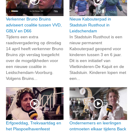
Verkenner Bruno Bruins
Nieuw Kabouterpad in
adviseert coalitie tussen VVD,
Stadstuin Rusthout in
GBLV en D66
Leidschendam
Tijdens een extra
In Stadstuin Rusthout is een
raadsvergadering op dinsdag
nieuw permanent
14 april heeft verkenner Bruno
Kabouterpad geopend voor
Bruins zijn verslag toegelicht
kinderen tussen 3 en 6 jaar.
over de mogelijkheden voor
Dit is een initiatief van
een nieuwe coalitie in
Vlietkinderen-De Kajuit en de
Leidschendam-Voorburg.
Stadstuin. Kinderen lopen met
Volgens Bruins...
een...
Erfgoeddag, Trekvaartdag en
Ondernemers en leerlingen
het Plaspoelhavenfeest
ontmoeten elkaar tijdens Back