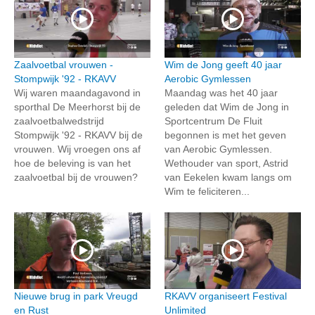
Zaalvoetbal vrouwen -
Wim de Jong geeft 40 jaar
Stompwijk '92 - RKAVV
Aerobic Gymlessen
Wij waren maandagavond in
Maandag was het 40 jaar
sporthal De Meerhorst bij de
geleden dat Wim de Jong in
zaalvoetbalwedstrijd
Sportcentrum De Fluit
Stompwijk '92 - RKAVV bij de
begonnen is met het geven
vrouwen. Wij vroegen ons af
van Aerobic Gymlessen.
hoe de beleving is van het
Wethouder van sport, Astrid
zaalvoetbal bij de vrouwen?
van Eekelen kwam langs om
Wim te feliciteren...
Nieuwe brug in park Vreugd
RKAVV organiseert Festival
en Rust
Unlimited