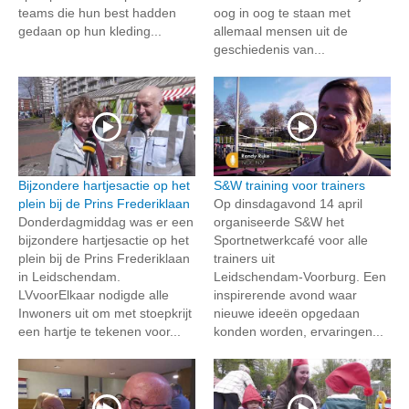
teams die hun best hadden
oog in oog te staan met
gedaan op hun kleding...
allemaal mensen uit de
geschiedenis van...
Bijzondere hartjesactie op het
S&W training voor trainers
plein bij de Prins Frederiklaan
Op dinsdagavond 14 april
Donderdagmiddag was er een
organiseerde S&W het
bijzondere hartjesactie op het
Sportnetwerkcafé voor alle
plein bij de Prins Frederiklaan
trainers uit
in Leidschendam.
Leidschendam‑Voorburg. Een
LVvoorElkaar nodigde alle
inspirerende avond waar
Inwoners uit om met stoepkrijt
nieuwe ideeën opgedaan
een hartje te tekenen voor...
konden worden, ervaringen...