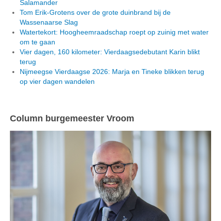
Salamander
Tom Erik-Grotens over de grote duinbrand bij de
Wassenaarse Slag
Watertekort: Hoogheemraadschap roept op zuinig met water
om te gaan
Vier dagen, 160 kilometer: Vierdaagsedebutant Karin blikt
terug
Nijmeegse Vierdaagse 2026: Marja en Tineke blikken terug
op vier dagen wandelen
Column burgemeester Vroom