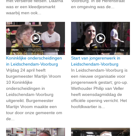
met versierde fietsen. Daarna
Voorburg. In de Herenstraat
was er een kleedjesmarkt
en omgeving was de...
waarbij men ook...
Koninklijke onderscheidingen
Start van jongerenwerk in
in Leidschendam-Voorburg
Leidschendam-Voorburg
Vrijdag 24 april heeft
In Leidschendam-Voorburg is
burgemeester Martijn Vroom
een nieuwe organisatie voor
10 Koninklijke
jongerenwerk gestart; gro-up.
onderscheidingen in
Wethouder Philip van Veller
Leidschendam-Voorburg
heeft woensdagmiddag de
uitgereikt. Burgemeester
officiële opening verricht. Het
Martijn Vroom maakte een
hoofdkwartier is...
tour door onze gemeente om
de...