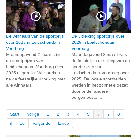
De winnaars van de sportprijs
De uitreiking sportprijs over
over 2025 in Leidschendam-
2025 in Leidschendam-
Voorburg.
Voorburg
Maandagavond 2 maart zijn
Maandagavond 2 maart was
de sportprijzen van
de feestelijke uitreiking van de
Leidschendam-Voorburg over
sportprijzen van
2025 uitgereikt. Wij spreken
Leidschendam-Voorburg over
na de feestelijke uitreiking met
2025. De lokale sporthelden
alle winnaars.
werden in het zonnetje gezet
door onder andere
burgemeester...
Start
Vorige
1
2
3
4
5
6
7
8
9
10
Volgende
Einde