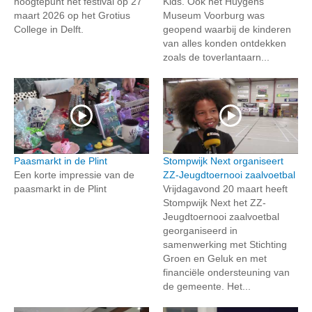
hoogtepunt het festival op 27
Kids. Ook het Huygens
maart 2026 op het Grotius
Museum Voorburg was
College in Delft.
geopend waarbij de kinderen
van alles konden ontdekken
zoals de toverlantaarn...
Paasmarkt in de Plint
Stompwijk Next organiseert
Een korte impressie van de
ZZ-Jeugdtoernooi zaalvoetbal
paasmarkt in de Plint
Vrijdagavond 20 maart heeft
Stompwijk Next het ZZ-
Jeugdtoernooi zaalvoetbal
georganiseerd in
samenwerking met Stichting
Groen en Geluk en met
financiële ondersteuning van
de gemeente. Het...