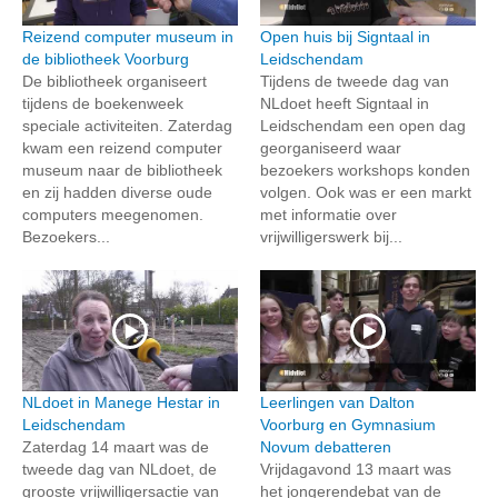
Reizend computer museum in
Open huis bij Signtaal in
de bibliotheek Voorburg
Leidschendam
De bibliotheek organiseert
Tijdens de tweede dag van
tijdens de boekenweek
NLdoet heeft Signtaal in
speciale activiteiten. Zaterdag
Leidschendam een open dag
kwam een reizend computer
georganiseerd waar
museum naar de bibliotheek
bezoekers workshops konden
en zij hadden diverse oude
volgen. Ook was er een markt
computers meegenomen.
met informatie over
Bezoekers...
vrijwilligerswerk bij...
NLdoet in Manege Hestar in
Leerlingen van Dalton
Leidschendam
Voorburg en Gymnasium
Zaterdag 14 maart was de
Novum debatteren
tweede dag van NLdoet, de
Vrijdagavond 13 maart was
grooste vrijwilligersactie van
het jongerendebat van de