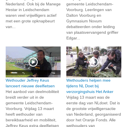
Nederland. Ook bij de Manege
gemeente Leidschendam-
Hestar in Leidschendam
Voorburg. Leerlingen van
waren veel vrijwilligers actief
Dalton Voorburg en
met een grote opknapbeurt
Gymnasium Novum
van...
debatteerden onder leiding
van plaatsvervangend griffier
Edgar...
Wethouder Jeffrey Keus
Wethouders helpen mee
lanceert nieuwe deelfietsen
tijdens NL Doet bij
Het aanbod van deelmobiliteit
verzorgingshuis Het Anker
breidt verder uit in de
Vrijdag 13 maart was de
gemeente Leidschendam-
eerste dag van NLdoet. Dat is
Voorburg. Vrijdag 13 maart
de grootste vrijwilligersactie
heeft wethouder van
van Nederland, georganiseerd
bereikbaarheid en mobiliteit,
door het Oranje Fonds. Alle
Jeffrey Keus extra deelfietsen
wethouders van