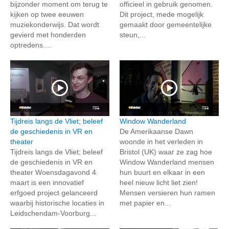
bijzonder moment om terug te
officieel in gebruik genomen.
kijken op twee eeuwen
Dit project, mede mogelijk
muziekonderwijs. Dat wordt
gemaakt door gemeentelijke
gevierd met honderden
steun,...
optredens....
Tijdreis langs de Vliet; beleef
Window Wanderland
de geschiedenis in VR en
De Amerikaanse Dawn
theater
woonde in het verleden in
Tijdreis langs de Vliet; beleef
Bristol (UK) waar ze zag hoe
de geschiedenis in VR en
Window Wanderland mensen
theater Woensdagavond 4
hun buurt en elkaar in een
maart is een innovatief
heel nieuw licht liet zien!
erfgoed project gelanceerd
Mensen versieren hun ramen
waarbij historische locaties in
met papier en...
Leidschendam-Voorburg...