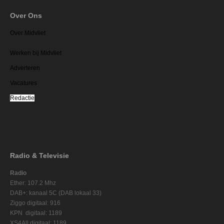
Over Ons
Over Midvliet
Werken bij Midvliet
Adverteren
Vacatures
Redactie
Radio & Televisie
Radio
Ether: 107.2 Mhz
DAB+: kanaal 5C (DAB lokaal 33)
Ziggo digitaal: 916
KPN digitaal: 1189
XS4All digitaal: 1189