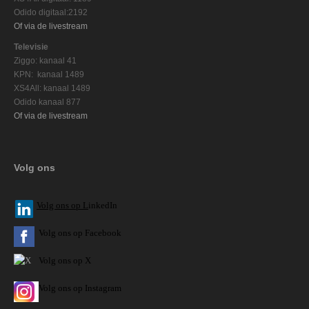
Odido digitaal:2192
Of via de livestream
Televisie
Ziggo: kanaal 41
KPN: kanaal 1489
XS4All: kanaal 1489
Odido kanaal 877
Of via de livestream
Volg ons
V
olg ons op L
inkedIn
Volg ons op Facebook
Volg ons op X
Volg ons op Instagram