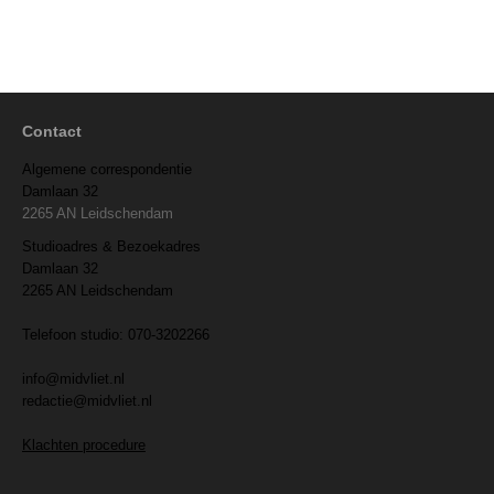
Contact
Algemene correspondentie
Damlaan 32
2265 AN Leidschendam
Studioadres & Bezoekadres
Damlaan 32
2265 AN Leidschendam
Telefoon studio: 070-3202266
info@midvliet.nl
redactie@midvliet.nl
Klachten procedure