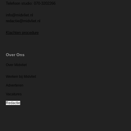
Telefoon studio: 070-3202266
info@midvliet.nl
redactie@midvliet.nl
Klachten procedure
Over Ons
Over Midvliet
Werken bij Midvliet
Adverteren
Vacatures
Redactie