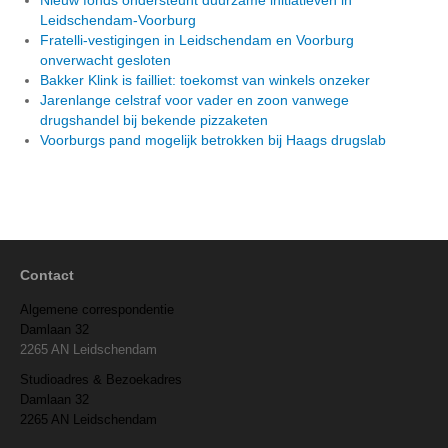
Leidschendam-Voorburg
Fratelli-vestigingen in Leidschendam en Voorburg
onverwacht gesloten
Bakker Klink is failliet: toekomst van winkels onzeker
Jarenlange celstraf voor vader en zoon vanwege
drugshandel bij bekende pizzaketen
Voorburgs pand mogelijk betrokken bij Haags drugslab
Contact
Algemene correspondentie
Damlaan 32
2265 AN Leidschendam
Studioadres & Bezoekadres
Damlaan 32
2265 AN Leidschendam