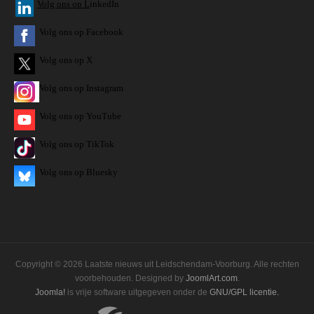
V
olg ons op L
inkedIn
Volg ons op Facebook
Volg ons op X
Volg ons op Instagram
Volg
ons op
YouTube
Volg ons op TikTok
Volg ons op Bluesky
Copyright © 2026 Laatste nieuws uit Leidschendam-Voorburg. Alle rechten
voorbehouden. Designed by
JoomlArt.com
.
Joomla!
is vrije software uitgegeven onder de
GNU/GPL licentie.