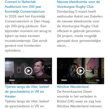
Concert in Neherlab
Nieuwe kleedruimte voor de
Auditorium ivm 200 jaar
Voorburgse Rugby Club
Koninklijk Conservatorium
Donderdag 5 maart heeft
In 2026 viert het Koninklijk
wethouder Astrid van Eekelen
Conservatorium in Den Haag
de nieuwe kleedruimte voor
zijn 200-jarig jubileum. Een
de Voorburgse Rugby Club
bijzonder moment om terug te
officieel in gebruik genomen.
kijken op twee eeuwen
Dit project, mede mogelijk
muziekonderwijs. Dat wordt
gemaakt door gemeentelijke
gevierd met honderden
steun,...
optredens....
Tijdreis langs de Vliet; beleef
Window Wanderland
de geschiedenis in VR en
De Amerikaanse Dawn
theater
woonde in het verleden in
Tijdreis langs de Vliet; beleef
Bristol (UK) waar ze zag hoe
de geschiedenis in VR en
Window Wanderland mensen