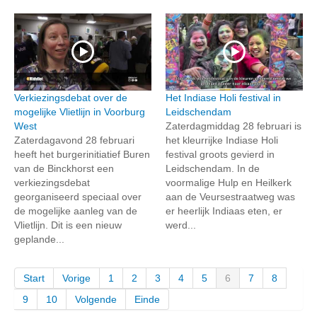
Verkiezingsdebat over de
Het Indiase Holi festival in
mogelijke Vlietlijn in Voorburg
Leidschendam
West
Zaterdagmiddag 28 februari is
Zaterdagavond 28 februari
het kleurrijke Indiase Holi
heeft het burgerinitiatief Buren
festival groots gevierd in
van de Binckhorst een
Leidschendam. In de
verkiezingsdebat
voormalige Hulp en Heilkerk
georganiseerd speciaal over
aan de Veursestraatweg was
de mogelijke aanleg van de
er heerlijk Indiaas eten, er
Vlietlijn. Dit is een nieuw
werd...
geplande...
Start
Vorige
1
2
3
4
5
6
7
8
9
10
Volgende
Einde