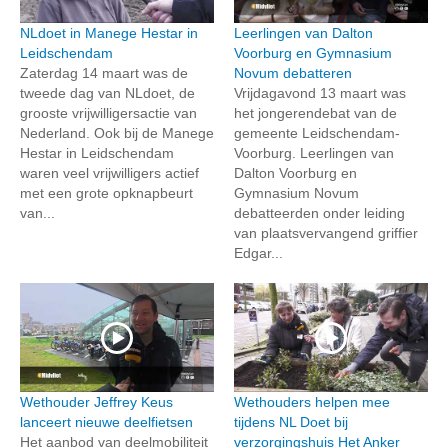
NLdoet in Manege Hestar in
Leerlingen van Dalton
Leidschendam
Voorburg en Gymnasium
Zaterdag 14 maart was de
Novum debatteren
tweede dag van NLdoet, de
Vrijdagavond 13 maart was
grooste vrijwilligersactie van
het jongerendebat van de
Nederland. Ook bij de Manege
gemeente Leidschendam-
Hestar in Leidschendam
Voorburg. Leerlingen van
waren veel vrijwilligers actief
Dalton Voorburg en
met een grote opknapbeurt
Gymnasium Novum
van...
debatteerden onder leiding
van plaatsvervangend griffier
Edgar...
Wethouder Jeffrey Keus
Wethouders helpen mee
lanceert nieuwe deelfietsen
tijdens NL Doet bij
Het aanbod van deelmobiliteit
verzorgingshuis Het Anker