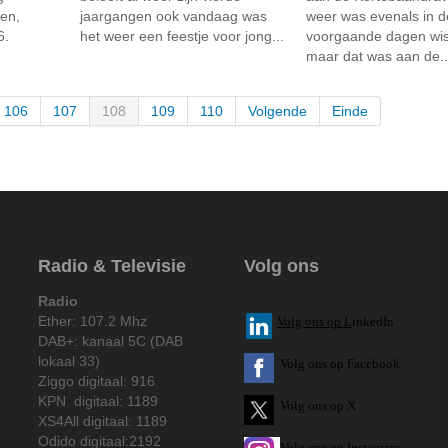
en,
jaargangen ook vandaag was
weer was evenals in d
6.
het weer een feestje voor jong...
voorgaande dagen wiss
maar dat was aan de..
106
107
108
109
110
Volgende
Einde
Radio & Televisie
Volg ons
Radio
Ether: 107.2 Mhz
V
olg ons op L
inkedIn
DAB+: kanaal 5C (DAB
lokaal 33)
Volg ons op Facebook
Ziggo digitaal: 916
KPN digitaal: 1189
Volg ons op X
XS4All digitaal: 1189
Odido digitaal:2192
Volg ons op Instagram