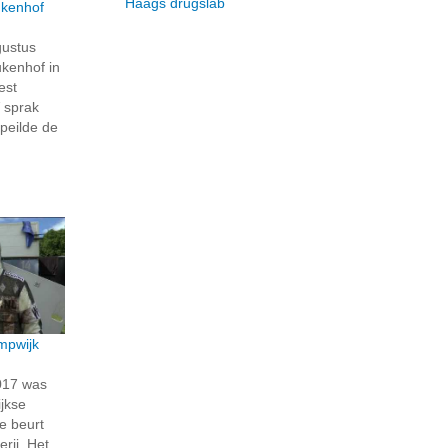
Haags drugslab
ukenhof
gustus
kenhof in
est
 sprak
 peilde de
mpwijk
017 was
ijkse
e beurt
rij. Het