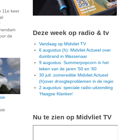
 11e keer
al
r
schendam
Deze week op radio & tv
voor de
Vandaag op Midvliet TV
6 augustus (h): Midvliet Actueel over
duinbrand in Wassenaar
9 augustus: Summerpopcorn in het
teken van de jaren '50 en '60
30 juli: zomereditie Midvliet Actueel
(h)over droogteproblemen in de regio
2 augustus: speciale radio-uitzending
'Haagse Klanken'
sie
sie
Nu te zien op Midvliet TV