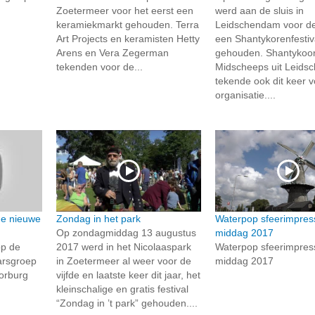
Zoetermeer voor het eerst een
werd aan de sluis in
keramiekmarkt gehouden. Terra
Leidschendam voor de
Art Projects en keramisten Hetty
een Shantykorenfestiv
Arens en Vera Zegerman
gehouden. Shantykoo
tekenden voor de...
Midscheeps uit Leid
tekende ook dit keer 
organisatie....
de nieuwe
Zondag in het park
Waterpop sfeerimpres
Op zondagmiddag 13 augustus
middag 2017
op de
2017 werd in het Nicolaaspark
Waterpop sfeerimpres
arsgroep
in Zoetermeer al weer voor de
middag 2017
oorburg
vijfde en laatste keer dit jaar, het
kleinschalige en gratis festival
“Zondag in ’t park” gehouden....