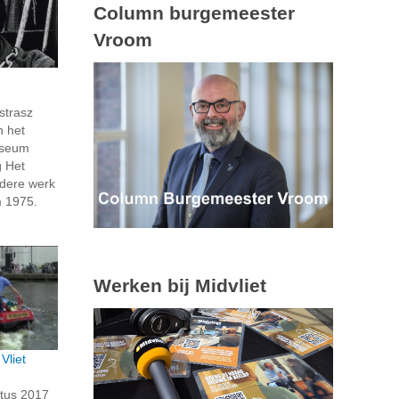
Column burgemeester
Vroom
strasz
n het
seum
g Het
dere werk
m 1975.
Werken bij Midvliet
Vliet
tus 2017