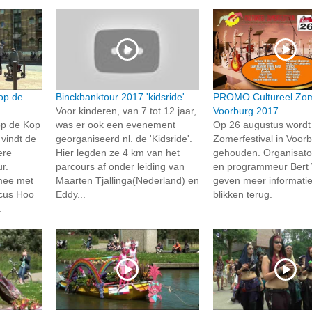
op de
Binckbanktour 2017 'kidsride'
PROMO Cultureel Zome
Voor kinderen, van 7 tot 12 jaar,
Voorburg 2017
op de Kop
was er ook een evenement
Op 26 augustus wordt
 vindt de
georganiseerd nl. de 'Kidsride'.
Zomerfestival in Voor
ere
Hier legden ze 4 km van het
gehouden. Organisato
r.
parcours af onder leiding van
en programmeur Bert 
mee met
Maarten Tjallinga(Nederland) en
geven meer informati
icus Hoo
Eddy...
blikken terug.
.