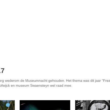
17
urg wederom de Museumnacht gehouden. Het thema was dit jaar “Frea
Hofwijck en museum Swaensteyn wel raad mee.