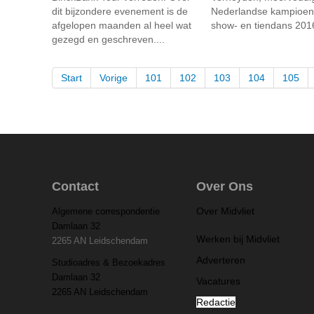
dit bijzondere evenement is de
Nederlandse kampioen
afgelopen maanden al heel wat
show- en tiendans 201
gezegd en geschreven....
Start
Vorige
101
102
103
104
105
Contact
Over Ons
Over Midvliet
Algemene correspondentie
Damlaan 32
Werken bij Midvliet
2265 AN Leidschendam
Adverteren
Studioadres & Bezoekadres
Damlaan 32
Vacatures
2265 AN Leidschendam
Redactie