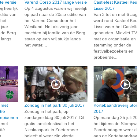
te versie
Varend Corso 2017 lange versie
Castlefest Kasteel Ke
j heerlijk
Op 4 augustus waren wij heerlijk
Lisse 2017
ditie van
op pad naar de 20ste editie van
Van 3 tot en met 6 au
 het
het Varend Corso door het
werd rond Kasteel Keu
 jaar
Westland. Net als vorig jaar
Lisse weer het Castelf
n de Berg
mochten bij familie van de Berg
gehouden. Midvliet TV
 langs
staan op een vrij stukje langs
met de organisatie en
het water....
stemming onder de
festivalbezoekers en
probeerde...
k met
Zondag in het park 30 juli 2017
Kortebaandraverij Sto
tïé
Zondag in het park, op
2017
mpioenen
zondagmiddag 30 juli 2017. Dit
Op maandag 25 juli 2
k met
gratis familiefestival in het
het tijdens de Stompw
ïté
Nicolaaspark in Zoetermeer
Paardendagen weer d
g
beleeft al weer zijn vierde
aan de Kortebaandrave