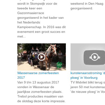
wordt in Stompwijk voor de
weekend in Den Haag
tweede keer een
georganiseerd.
Gazonmaaierrace
georganiseerd in het kader van
het Nederlands
Kampioenschap. In 2016 was dit
evenement een groot succes en
met...
Wassenaarse zomerfeesten
kunstenaarsstroming '
2017
ploeg' in Voorburg
Van 9 t/m 13 augustus 2017
TV Midvliet blikt terug 
vonden in Wassenaar de
jaren 50 met kunstena
jaarlijkse zomerfeesten plaats.
'de nieuwe ploeg' in V
Trebol producties maakten van
de slotdag deze korte impressie.