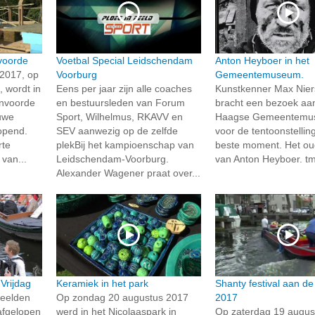
voorde
Voetbal Special Leidschendam
Anton Heyboer in het
2017, op
Voorburg
Gemeentemuseum.
wordt in
Eens per jaar zijn alle coaches
Kunstkenner Max Nier
nvoorde
en bestuursleden van Forum
bracht een bezoek aa
uwe
Sport, Wilhelmus, RKAVV en
Haagse Gemeentemu
opend.
SEV aanwezig op de zelfde
voor de tentoonstellin
rte
plekBij het kampioenschap van
beste moment. Het ou
van...
Leidschendam-Voorburg.
van Anton Heyboer. t
Alexander Wagener praat over...
Vrijdag
Keramiek in het park
Shanty festival aan de 
beelden
Op zondag 20 augustus 2017
2017
afgelopen
werd in het Nicolaaspark in
Op zaterdag 19 augus