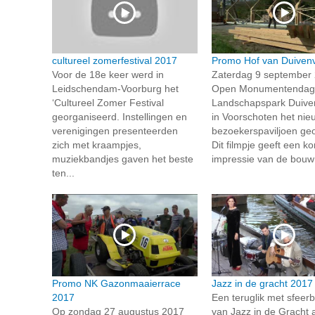
cultureel zomerfestival 2017
Promo Hof van Duiven
Voor de 18e keer werd in
Zaterdag 9 september 
Leidschendam-Voorburg het
Open Monumentendag, 
‘Cultureel Zomer Festival
Landschapspark Duive
georganiseerd. Instellingen en
in Voorschoten het nie
verenigingen presenteerden
bezoekerspaviljoen ge
zich met kraampjes,
Dit filmpje geeft een ko
muziekbandjes gaven het beste
impressie van de bouw 
ten...
Promo NK Gazonmaaierrace
Jazz in de gracht 2017 
2017
Een teruglik met sfeer
Op zondag 27 augustus 2017
van Jazz in de Gracht 