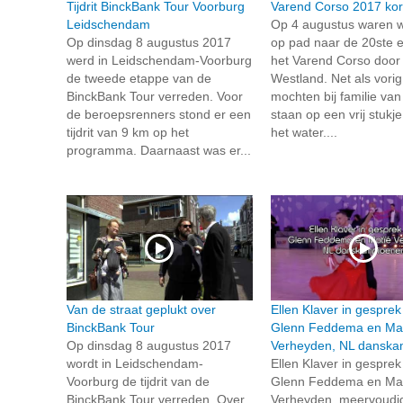
Tijdrit BinckBank Tour Voorburg
Varend Corso 2017 kor
Leidschendam
Op 4 augustus waren wi
Op dinsdag 8 augustus 2017
op pad naar de 20ste e
werd in Leidschendam-Voorburg
het Varend Corso door
de tweede etappe van de
Westland. Net als vorig
BinckBank Tour verreden. Voor
mochten bij familie va
de beroepsrenners stond er een
staan op een vrij stukje
tijdrit van 9 km op het
het water....
programma. Daarnaast was er...
Van de straat geplukt over
Ellen Klaver in gespre
BinckBank Tour
Glenn Feddema en Ma
Op dinsdag 8 augustus 2017
Verheyden, NL danska
wordt in Leidschendam-
Ellen Klaver in gespre
Voorburg de tijdrit van de
Glenn Feddema en Ma
BinckBank Tour verreden. Over
Verheyden, meervoudi