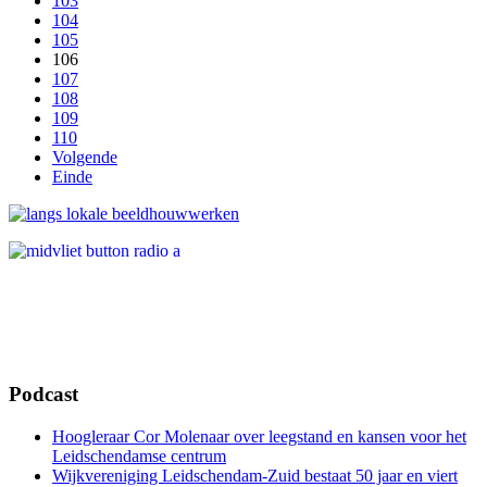
103
104
105
106
107
108
109
110
Volgende
Einde
Podcast
Hoogleraar Cor Molenaar over leegstand en kansen voor het
Leidschendamse centrum
Wijkvereniging Leidschendam-Zuid bestaat 50 jaar en viert