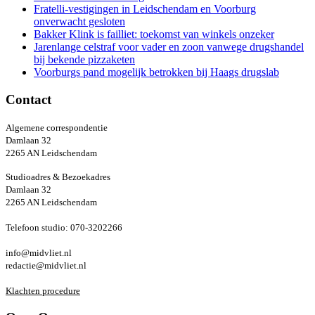
Fratelli-vestigingen in Leidschendam en Voorburg
onverwacht gesloten
Bakker Klink is failliet: toekomst van winkels onzeker
Jarenlange celstraf voor vader en zoon vanwege drugshandel
bij bekende pizzaketen
Voorburgs pand mogelijk betrokken bij Haags drugslab
Contact
Algemene correspondentie
Damlaan 32
2265 AN Leidschendam
Studioadres & Bezoekadres
Damlaan 32
2265 AN Leidschendam
Telefoon studio: 070-3202266
info@midvliet.nl
redactie@midvliet.nl
Klachten procedure