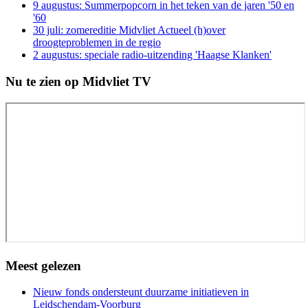
9 augustus: Summerpopcorn in het teken van de jaren '50 en
'60
30 juli: zomereditie Midvliet Actueel (h)over
droogteproblemen in de regio
2 augustus: speciale radio-uitzending 'Haagse Klanken'
Nu te zien op Midvliet TV
Meest gelezen
Nieuw fonds ondersteunt duurzame initiatieven in
Leidschendam-Voorburg