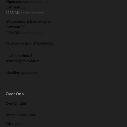
Algemene correspondentie
Damlaan 32
2265 AN Leidschendam
Studioadres & Bezoekadres
Damlaan 32
2265 AN Leidschendam
Telefoon studio: 070-3202266
info@midvliet.nl
redactie@midvliet.nl
Klachten procedure
Over Ons
Over Midvliet
Werken bij Midvliet
Adverteren