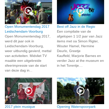
Open Monumentendag 2017
Best off Jazz in de Regio
Leidschendam-Voorburg
Een compilatie van de
Open Monumentendag 2017,
afgelopen 1 1/2 jaar van Jazz
werd dit jaar ook in
items met oa Simon Rigter,
Leidschendam-Voorburg,
Wouter Hamel, Hermine
weer uitbundig gevierd, mettal
Deurlo, Greetje
van activiteiten. Midvliet TV
Kauffeld, Marjorie Barnes en
maakte een uitgebreide
verder Jazz at the museum en
sfeerimpressie van de start
in het Torentje....
van deze dag in...
2017 plein musique
Opening Waterspoorpark