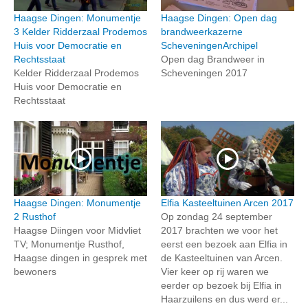
Haagse Dingen: Monumentje
Haagse Dingen: Open dag
3 Kelder Ridderzaal Prodemos
brandweerkazerne
Huis voor Democratie en
ScheveningenArchipel
Rechtsstaat
Open dag Brandweer in
Kelder Ridderzaal Prodemos
Scheveningen 2017
Huis voor Democratie en
Rechtsstaat
Haagse Dingen: Monumentje
Elfia Kasteeltuinen Arcen 2017
2 Rusthof
Op zondag 24 september
Haagse Diingen voor Midvliet
2017 brachten we voor het
TV; Monumentje Rusthof,
eerst een bezoek aan Elfia in
Haagse dingen in gesprek met
de Kasteeltuinen van Arcen.
bewoners
Vier keer op rij waren we
eerder op bezoek bij Elfia in
Haarzuilens en dus werd er...