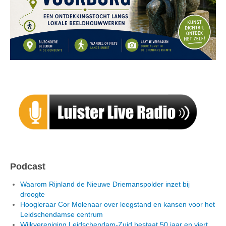
Podcast
Waarom Rijnland de Nieuwe Driemanspolder inzet bij
droogte
Hoogleraar Cor Molenaar over leegstand en kansen voor het
Leidschendamse centrum
Wijkvereniging Leidschendam-Zuid bestaat 50 jaar en viert