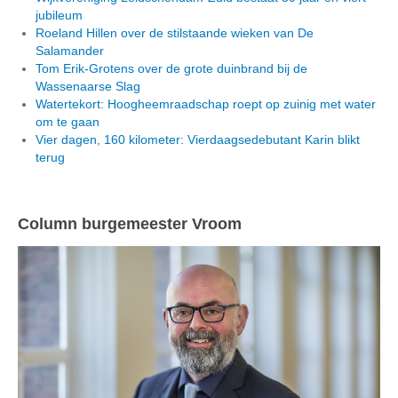
jubileum
Roeland Hillen over de stilstaande wieken van De
Salamander
Tom Erik-Grotens over de grote duinbrand bij de
Wassenaarse Slag
Watertekort: Hoogheemraadschap roept op zuinig met water
om te gaan
Vier dagen, 160 kilometer: Vierdaagsedebutant Karin blikt
terug
Column burgemeester Vroom