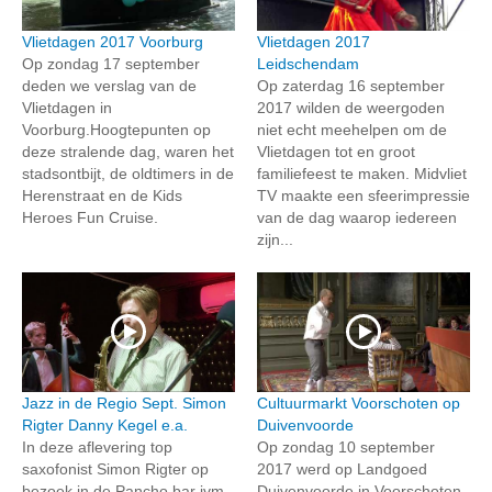
Vlietdagen 2017 Voorburg
Vlietdagen 2017
Op zondag 17 september
Leidschendam
deden we verslag van de
Op zaterdag 16 september
Vlietdagen in
2017 wilden de weergoden
Voorburg.Hoogtepunten op
niet echt meehelpen om de
deze stralende dag, waren het
Vlietdagen tot en groot
stadsontbijt, de oldtimers in de
familiefeest te maken. Midvliet
Herenstraat en de Kids
TV maakte een sfeerimpressie
Heroes Fun Cruise.
van de dag waarop iedereen
zijn...
Jazz in de Regio Sept. Simon
Cultuurmarkt Voorschoten op
Rigter Danny Kegel e.a.
Duivenvoorde
In deze aflevering top
Op zondag 10 september
saxofonist Simon Rigter op
2017 werd op Landgoed
bezoek in de Pancho bar ivm
Duivenvoorde in Voorschoten,