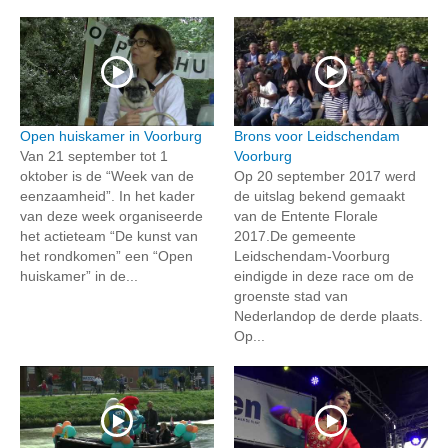
Open huiskamer in Voorburg
Brons voor Leidschendam
Van 21 september tot 1
Voorburg
oktober is de “Week van de
Op 20 september 2017 werd
eenzaamheid”. In het kader
de uitslag bekend gemaakt
van deze week organiseerde
van de Entente Florale
het actieteam “De kunst van
2017.De gemeente
het rondkomen” een “Open
Leidschendam-Voorburg
huiskamer” in de...
eindigde in deze race om de
groenste stad van
Nederlandop de derde plaats.
Op...