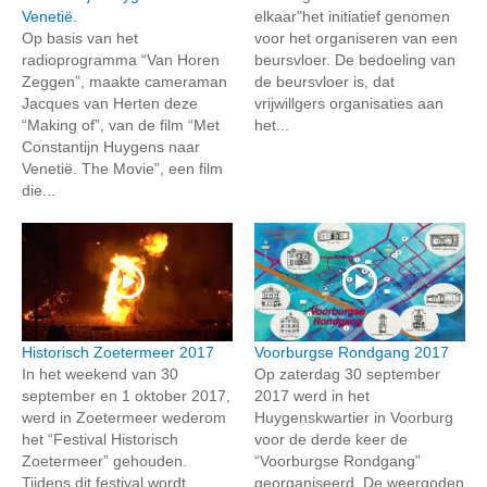
Venetië.
elkaar"het initiatief genomen
Op basis van het
voor het organiseren van een
radioprogramma “Van Horen
beursvloer. De bedoeling van
Zeggen”, maakte cameraman
de beursvloer is, dat
Jacques van Herten deze
vrijwillgers organisaties aan
“Making of”, van de film “Met
het...
Constantijn Huygens naar
Venetië. The Movie”, een film
die...
Historisch Zoetermeer 2017
Voorburgse Rondgang 2017
In het weekend van 30
Op zaterdag 30 september
september en 1 oktober 2017,
2017 werd in het
werd in Zoetermeer wederom
Huygenskwartier in Voorburg
het “Festival Historisch
voor de derde keer de
Zoetermeer” gehouden.
“Voorburgse Rondgang”
Tijdens dit festival wordt
georganiseerd. De weergoden