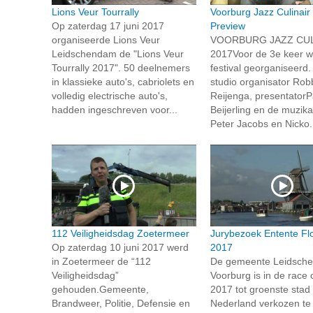
Lions Veur Tourrally
Voorburg Jazz Culinair
Op zaterdag 17 juni 2017
Preview
organiseerde Lions Veur
VOORBURG JAZZ CUL
Leidschendam de "Lions Veur
2017Voor de 3e keer wo
Tourrally 2017". 50 deelnemers
festival georganiseerd.
in klassieke auto's, cabriolets en
studio organisator Rob
volledig electrische auto's,
Reijenga, presentatorP
hadden ingeschreven voor...
Beijerling en de muzik
Peter Jacobs en Nicko.
112 Veiligheidsdag Zoetermeer
Jurybezoek Entente Flo
Op zaterdag 10 juni 2017 werd
2017
in Zoetermeer de “112
De gemeente Leidsch
Veiligheidsdag”
Voorburg is in de race 
gehouden.Gemeente,
2017 tot groenste stad
Brandweer, Politie, Defensie en
Nederland verkozen te