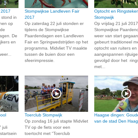
 2017
Stompwijkse Landleven Fair
Optocht en Ringsteken
 stond in
2017
Stompwijk
nen op
Op zaterdag 22 juli stonden er
Op vrijdag 21 juli 2017
 de
tijdens de Stompwijkse
Stompwijkse Paarden
agen. De
Paardendagen een Landleven
weer van start gegaan
ijkers en
Fair en Springwedstrijden op het
gebeurt traditioneel m
programma. Midvliet TV maakte
optocht van ruiters en
eer...
tussen de buien door een
aangespannen rijtuige
sfeerimpressie.
gevolgd door het ring
met...
ool
Toerclub Stompwijk
Haagse dingen: Goud
Op zondag 16 juli stapte Midvliet
van de stad Den Haa
juli
TV op de fiets voor een
startsein
toertocht met “Toerclub