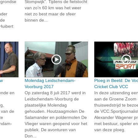
rgrondse
Stompwijk”. Tijdens de fietstocht
van zo’n 60 km was het weer
uder
niet zo best maar de sfeer
lde
binnen de...
uibert
ew
Molendag Leidschendam-
Ploeg in Beeld: De Vo
Voorburg 2017
Cricket Club VCC
ende en
Op zaterdag 8 juli 2017 werd in
In deze uitzending ee
Leidschendam-Voorburg de
aan de Groene Zoom
g,
plaatselijke Molendag
thuiswedstrijd te bez
n van de
gehouden. Houtzaagmolen De
de VCC.Sportjournalis
te
Salamander en poldermolen De
Alexander Wagener pr
endam-
Vlieger waren geopend voor het
met bestuur, speler en
publiek. De avonturen van
van deze ploeg.
Don...