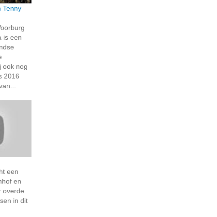
n Tenny
Voorburg
a is een
lndse
e
j ook nog
ds 2016
van...
ht een
nhof en
r overde
sen in dit