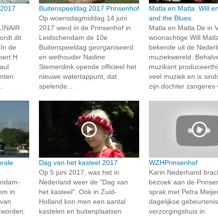
 2017
Buitenspeeldag 2017 Prinsenhof
Matla en Matla. Will e
Op woensdagmiddag 14 juni
and the Blues.
INAIR
2017 werd in de Prinsenhof in
Matla en Matla.De in 
rdt dit
Leidschendam de 10e
woonachtige Will Matl
 In de
Buitenspeeldag georganiseerd
bekende uit de Neder
bert H
en wethouder Nadine
muziekwereld. Behalv
aul
Stemerdink opende officieel het
muzikant produceerthi
anten
nieuwe watertappunt, dat
veel muziek en is sin
..
spelende...
zijn dochter zangeres 
rale
Dag van het kasteel 2017
WZHPrinsenhof
Op 5 juni 2017, was het in
Karin Nederhand brac
endam-
Nederland weer de "Dag van
bezoek aan de Prinse
om in
het kasteel". Ook in Zuid-
sprak met Petra Meije
 van
Holland kon men een aantal
dagelijkse gebeurtenis
 worden.
kastelen en buitenplaatsen
verzorgingshuis in