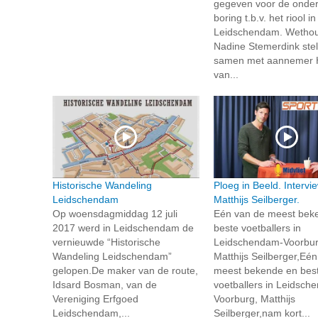
gegeven voor de onde
boring t.b.v. het riool in
Leidschendam. Wetho
Nadine Stemerdink ste
samen met aannemer H
van...
Historische Wandeling
Ploeg in Beeld. Intervi
Leidschendam
Matthijs Seilberger.
Op woensdagmiddag 12 juli
Eén van de meest bek
2017 werd in Leidschendam de
beste voetballers in
vernieuwde “Historische
Leidschendam-Voorbur
Wandeling Leidschendam”
Matthijs Seilberger,Eé
gelopen.De maker van de route,
meest bekende en bes
Idsard Bosman, van de
voetballers in Leidsch
Vereniging Erfgoed
Voorburg, Matthijs
Leidschendam,...
Seilberger,nam kort...