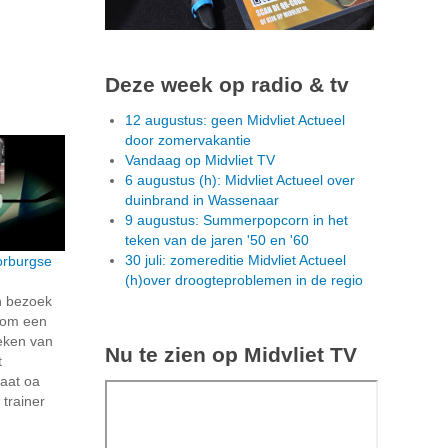
Deze week op radio & tv
12 augustus: geen Midvliet Actueel
door zomervakantie
Vandaag op Midvliet TV
6 augustus (h): Midvliet Actueel over
duinbrand in Wassenaar
9 augustus: Summerpopcorn in het
teken van de jaren '50 en '60
30 juli: zomereditie Midvliet Actueel
orburgse
(h)over droogteproblemen in de regio
n bezoek
 om een
oeken van
Nu te zien op Midvliet TV
t
aat oa
 trainer