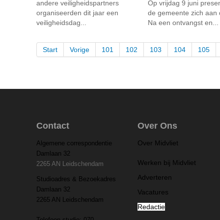
andere veiligheidspartners
Op vrijdag 9 juni prese
organiseerden dit jaar een
de gemeente zich aan d
veiligheidsdag...
Na een ontvangst en...
Start
Vorige
101
102
103
104
105
Contact
Over Ons
Over Midvliet
Algemene correspondentie
Damlaan 32
Werken bij Midvliet
2265 AN Leidschendam
Adverteren
Studioadres & Bezoekadres
Damlaan 32
Vacatures
2265 AN Leidschendam
Redactie
Telefoon studio: 070-