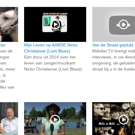
Man
Mijn Leven op AARDE Nicko
Van de Straat geplukt.
 van de
Christianse (Livin Blues)
Midvliet TV brengt mi
urgse
Een docu uit 2014 over het
interviews, in uw direc
nen
leven van zanger/muzikant
omgeving, de geluide
is, meer
Nicko Christianse (Livin Blues).
straat bij u in de huis
 is
 de
lles van