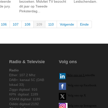
nteerde
bezoeken. Midvliet TV bezocht
Leidschendam.
e jury.
dit jaar op Tweede
Pinksterdag...
106
107
108
109
110
Volgende
Einde
Radio & Televisie
Volg ons
Radio
Ether: 107.2 Mhz
V
olg ons op L
inkedIn
DAB+: kanaal 5C (DAB
lokaal 33)
Volg ons op Facebook
Ziggo digitaal: 916
KPN digitaal: 1189
Volg ons op X
XS4All digitaal: 1189
Odido digitaal:2192
Volg ons op Instagram