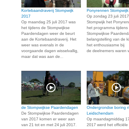
Kortebaandraverij Stompwijk
Ponyrennen Stompwijk
2017
Op zondag 23 juli 2017
Op maandag 25 juli 2017 was
Stompwijk het Ponyren
het tijdens de Stompwijkse
het programma tijdens
Paardendagen weer de beurt
Stompwijkse Paardend
aan de Kortebaandraverij. Het
belangstelling van de k
weer was evenals in de
het enthousiasme bij
voorgaande dagen wisselvallig,
de deelnemers waren w
maar dat was aan de...
de Stompwijkse Paardendagen
Ondergrondse boring ri
De Stompwijkse Paardendagen
Leidschendam
van 2017 komen er weer aan
Op maandagmiddag 17 
van 21 tot en met 24 juli 2017.
2017 werd het officiële 