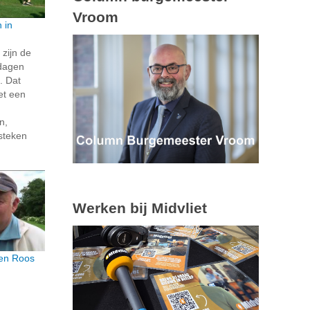
Vroom
 in
 zijn de
dagen
. Dat
et een
n,
steken
Werken bij Midvliet
en Roos
g