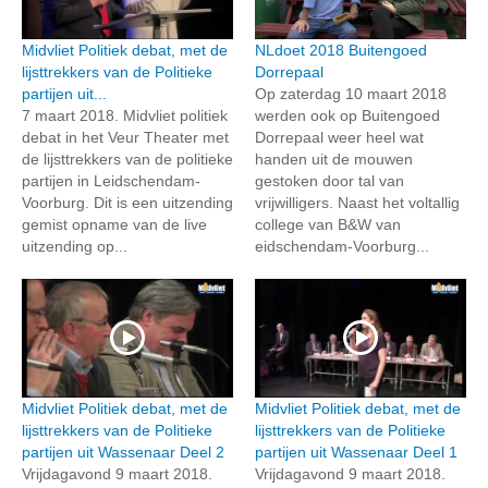
Midvliet Politiek debat, met de
NLdoet 2018 Buitengoed
lijsttrekkers van de Politieke
Dorrepaal
partijen uit...
Op zaterdag 10 maart 2018
7 maart 2018. Midvliet politiek
werden ook op Buitengoed
debat in het Veur Theater met
Dorrepaal weer heel wat
de lijsttrekkers van de politieke
handen uit de mouwen
partijen in Leidschendam-
gestoken door tal van
Voorburg. Dit is een uitzending
vrijwilligers. Naast het voltallig
gemist opname van de live
college van B&W van
uitzending op...
eidschendam-Voorburg...
Midvliet Politiek debat, met de
Midvliet Politiek debat, met de
lijsttrekkers van de Politieke
lijsttrekkers van de Politieke
partijen uit Wassenaar Deel 2
partijen uit Wassenaar Deel 1
Vrijdagavond 9 maart 2018.
Vrijdagavond 9 maart 2018.