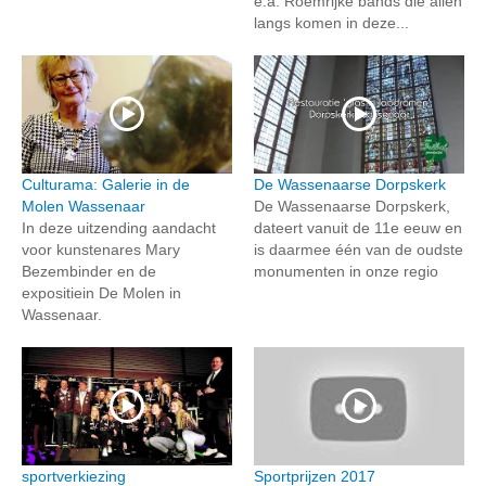
e.a. Roemrijke bands die allen
langs komen in deze...
Culturama: Galerie in de
De Wassenaarse Dorpskerk
Molen Wassenaar
De Wassenaarse Dorpskerk,
In deze uitzending aandacht
dateert vanuit de 11e eeuw en
voor kunstenares Mary
is daarmee één van de oudste
Bezembinder en de
monumenten in onze regio
expositiein De Molen in
Wassenaar.
sportverkiezing
Sportprijzen 2017