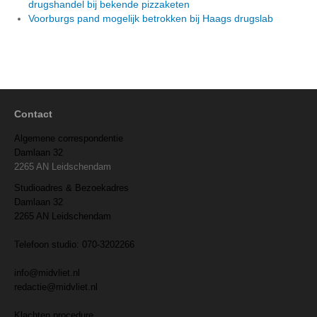
drugshandel bij bekende pizzaketen
Voorburgs pand mogelijk betrokken bij Haags drugslab
Contact
Algemene correspondentie
Damlaan 32
2265 AN Leidschendam
Studioadres & Bezoekadres
Damlaan 32
2265 AN Leidschendam
Telefoon studio: 070-3202266
info@midvliet.nl
redactie@midvliet.nl
Klachten procedure