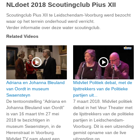
NLdoet 2018 Scoutingclub Pius XII
Scoutingclub Pius XII te Leidschendam-Voorburg werd bezocht
waar op het terrein onderhoud werd verricht.
Verder informatie over deze water scoutingclub.
Related Videos
Adriana en Johanna Bleuland
Midvliet Politiek debat, met de
van Oordt in museum
lijsttrekkers van de Politieke
Swaensteyn
partijen uit...
De tentoonstelling “Adriana en
7 maart 2018. Midvliet politiek
Johanna Bleuland van Oordt”
debat in het Veur Theater met
is van 16 maart t/m 27 mei
de lijsttrekkers van de politieke
2018 te bezichtigen in
partijen in Leidschendam-
museum Swaensteyn, in de
Voorburg. Dit is een uitzending
Herenstraat in Voorburg.
gemist opname van de live
Midvliet TV nam alvast een
uitzending op...