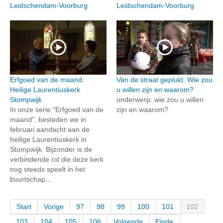
Leidschendam-Voorburg
Leidschendam-Voorburg
Erfgoed van de maand:
Van de straat geplukt: Wie zou
Heilige Laurentiuskerk
u willen zijn en waarom?
Stompwijk
onderwerp: wie zou u willen
In onze serie "Erfgoed van de
zijn en waarom?
maand", besteden we in
februari aandacht aan de
heilige Laurentiuskerk in
Stompwijk. Bijzonder is de
verbindende rol die deze kerk
nog steeds speelt in het
buurtschap...
Start
Vorige
97
98
99
100
101
102
103
104
105
106
Volgende
Einde