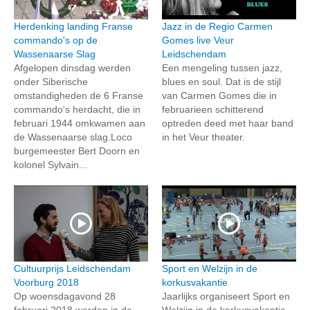
Herdenking landing Franse
Jazz in de Regio Carmen
commando's op de
Gomes live Veur
Wassenaarse Slag
Leidschendam
Afgelopen dinsdag werden
Een mengeling tussen jazz,
onder Siberische
blues en soul. Dat is de stijl
omstandigheden de 6 Franse
van Carmen Gomes die in
commando's herdacht, die in
februarieen schitterend
februari 1944 omkwamen aan
optreden deed met haar band
de Wassenaarse slag.Loco
in het Veur theater.
burgemeester Bert Doorn en
kolonel Sylvain...
Cultuurprijs Leidschendam
Sport en Welzijn in de
Voorburg 2018
korkusvakantie
Op woensdagavond 28
Jaarlijks organiseert Sport en
februari 2018 werden in de
Welzijn in de korkusvakantie