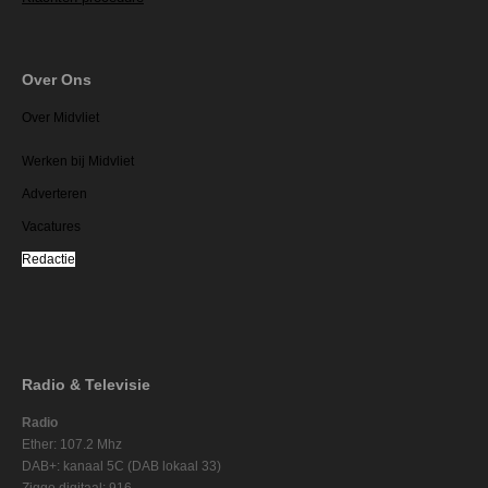
Over Ons
Over Midvliet
Werken bij Midvliet
Adverteren
Vacatures
Redactie
Radio & Televisie
Radio
Ether: 107.2 Mhz
DAB+: kanaal 5C (DAB lokaal 33)
Ziggo digitaal: 916