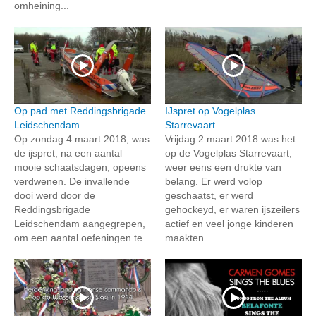
omheining...
Op pad met Reddingsbrigade
IJspret op Vogelplas
Leidschendam
Starrevaart
Op zondag 4 maart 2018, was
Vrijdag 2 maart 2018 was het
de ijspret, na een aantal
op de Vogelplas Starrevaart,
mooie schaatsdagen, opeens
weer eens een drukte van
verdwenen. De invallende
belang. Er werd volop
dooi werd door de
geschaatst, er werd
Reddingsbrigade
gehockeyd, er waren ijszeilers
Leidschendam aangegrepen,
actief en veel jonge kinderen
om een aantal oefeningen te...
maakten...