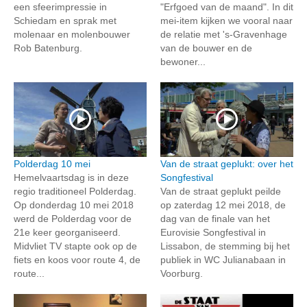
een sfeerimpressie in
"Erfgoed van de maand". In dit
Schiedam en sprak met
mei-item kijken we vooral naar
molenaar en molenbouwer
de relatie met 's-Gravenhage
Rob Batenburg.
van de bouwer en de
bewoner...
Polderdag 10 mei
Van de straat geplukt: over het
Hemelvaartsdag is in deze
Songfestival
regio traditioneel Polderdag.
Van de straat geplukt peilde
Op donderdag 10 mei 2018
op zaterdag 12 mei 2018, de
werd de Polderdag voor de
dag van de finale van het
21e keer georganiseerd.
Eurovisie Songfestival in
Midvliet TV stapte ook op de
Lissabon, de stemming bij het
fiets en koos voor route 4, de
publiek in WC Julianabaan in
route...
Voorburg.