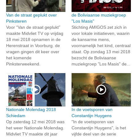
Van de straat geplukt over
de Boliviaanse muziekgroep
Pinksteren
"Los Masis"
Voor “Van de straat geplukt”
Stichting AMIGOS zet zich in
maakte Midvliet TV op vrijdag
voor lokale initiatieven, waarin
18 mei 2018 opnamen in de
de kansarme mens,
Herenstraat in Voorburg. de
voornamelijk het kind, centraal
vragen gingen dit keer over
staat. Op zondag 13 mei 2018
het komende
bezocht de Boliviaanse
Pinksterweekend.
muziekgroep "Los Masis" de...
Nationale Molendag 2018
In de voetsporen van
Schiedam
Constantijn Huygens
Op zaterdag 12 mei 2018 was
"In de voetsporen van
het weer Nationale Molendag.
Constantijn Huygens", is het
Midvliet TV maakte dit jaar
vijfde deel van de serie