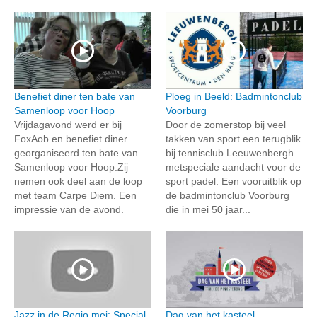
Benefiet diner ten bate van
Ploeg in Beeld: Badmintonclub
Samenloop voor Hoop
Voorburg
Vrijdagavond werd er bij
Door de zomerstop bij veel
FoxAob en benefiet diner
takken van sport een terugblik
georganiseerd ten bate van
bij tennisclub Leeuwenbergh
Samenloop voor Hoop.Zij
metspeciale aandacht voor de
nemen ook deel aan de loop
sport padel. Een vooruitblik op
met team Carpe Diem. Een
de badmintonclub Voorburg
impressie van de avond.
die in mei 50 jaar...
Jazz in de Regio mei: Special
Dag van het kasteel