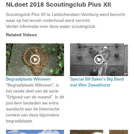
NLdoet 2018 Scoutingclub Pius XII
Scoutingclub Pius XII te Leidschendam-Voorburg werd bezocht
waar op het terrein onderhoud werd verricht.
Verder informatie over deze water scoutingclub.
Related Videos
Begraafplaats Wilsveen
Special Bill Baker's Big Band
"Begraafplaats Wilsveen", is
met Wim Zweekhorst
het zesde deel van de serie
"Erfgoed van de maand". In dit
juni-item besteden we extra
aandacht aan de historische
context van deze bijzondere
begraafplaats