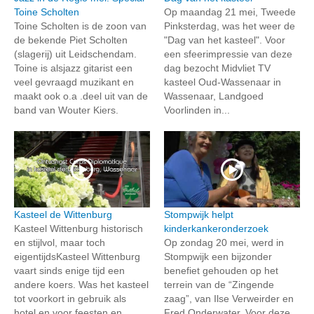
Toine Scholten
Op maandag 21 mei, Tweede
Toine Scholten is de zoon van
Pinksterdag, was het weer de
de bekende Piet Scholten
"Dag van het kasteel". Voor
(slagerij) uit Leidschendam.
een sfeerimpressie van deze
Toine is alsjazz gitarist een
dag bezocht Midvliet TV
veel gevraagd muzikant en
kasteel Oud-Wassenaar in
maakt ook o.a .deel uit van de
Wassenaar, Landgoed
band van Wouter Kiers.
Voorlinden in...
Kasteel de Wittenburg
Stompwijk helpt
Kasteel Wittenburg historisch
kinderkankeronderzoek
en stijlvol, maar toch
Op zondag 20 mei, werd in
eigentijdsKasteel Wittenburg
Stompwijk een bijzonder
vaart sinds enige tijd een
benefiet gehouden op het
andere koers. Was het kasteel
terrein van de “Zingende
tot voorkort in gebruik als
zaag”, van Ilse Verweirder en
hotel en voor feesten en...
Fred Onderwater. Voor deze