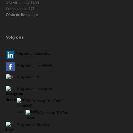
XS4All: kanaal 1489
Odido kanaal 877
Of via de livestream
Volg ons
V
olg ons op L
inkedIn
Volg ons op Facebook
Volg ons op X
Volg ons op Instagram
Volg
ons op
YouTube
Volg ons op TikTok
Volg ons op Bluesky