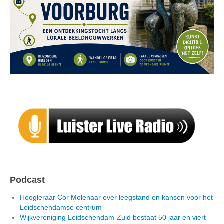
Podcast
Hoogleraar Cor Molenaar over leegstand en kansen voor het
Leidschendamse centrum
Wijkvereniging Leidschendam-Zuid bestaat 50 jaar en viert