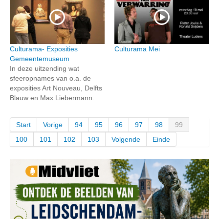
Culturama- Exposities
Culturama Mei
Gemeentemuseum
In deze uitzending wat
sfeeropnames van o.a. de
exposities Art Nouveau, Delfts
Blauw en Max Liebermann.
Start
Vorige
94
95
96
97
98
99
100
101
102
103
Volgende
Einde