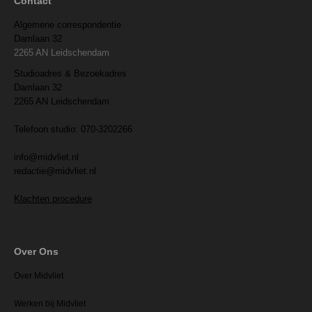
Contact
Algemene correspondentie
Damlaan 32
2265 AN Leidschendam
Studioadres & Bezoekadres
Damlaan 32
2265 AN Leidschendam
Telefoon studio: 070-3202266
info@midvliet.nl
redactie@midvliet.nl
Klachten procedure
Over Ons
Over Midvliet
Werken bij Midvliet