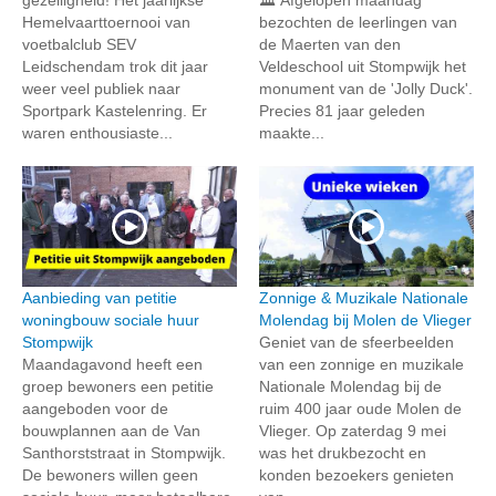
gezelligheid! Het jaarlijkse
🏛️ Afgelopen maandag
Hemelvaarttoernooi van
bezochten de leerlingen van
voetbalclub SEV
de Maerten van den
Leidschendam trok dit jaar
Veldeschool uit Stompwijk het
weer veel publiek naar
monument van de 'Jolly Duck'.
Sportpark Kastelenring. Er
Precies 81 jaar geleden
waren enthousiaste...
maakte...
Aanbieding van petitie
Zonnige & Muzikale Nationale
woningbouw sociale huur
Molendag bij Molen de Vlieger
Stompwijk
Geniet van de sfeerbeelden
Maandagavond heeft een
van een zonnige en muzikale
groep bewoners een petitie
Nationale Molendag bij de
aangeboden voor de
ruim 400 jaar oude Molen de
bouwplannen aan de Van
Vlieger. Op zaterdag 9 mei
Santhorststraat in Stompwijk.
was het drukbezocht en
De bewoners willen geen
konden bezoekers genieten