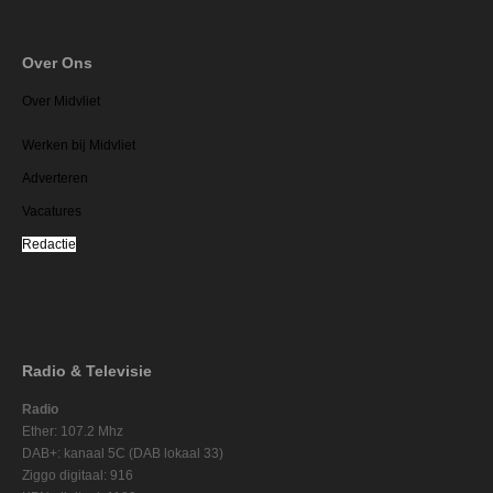
Over Ons
Over Midvliet
Werken bij Midvliet
Adverteren
Vacatures
Redactie
Radio & Televisie
Radio
Ether: 107.2 Mhz
DAB+: kanaal 5C (DAB lokaal 33)
Ziggo digitaal: 916