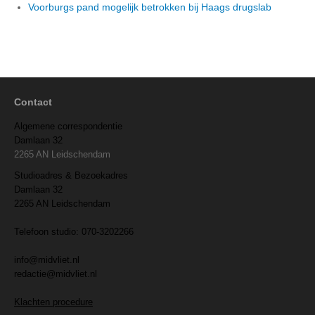
Voorburgs pand mogelijk betrokken bij Haags drugslab
Contact
Algemene correspondentie
Damlaan 32
2265 AN Leidschendam
Studioadres & Bezoekadres
Damlaan 32
2265 AN Leidschendam
Telefoon studio: 070-3202266
info@midvliet.nl
redactie@midvliet.nl
Klachten procedure