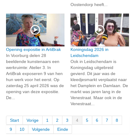
Oostendorp heeft...
Opening expositie in ArtiBrak
Koningsdag 2026 in
In Voorburg delen 28
Leidschendam
beeldende kunstenaars een
Ook in Leidschendam is
werkruimte: Atelier 3. In
Koningsdag uitgebreid
ArtiBrak exposeren 9 van hen
gevierd. Dit jaar was de
hun werk voor het eerst. Op
kleedjesmarkt verplaatst naar
zaterdag 25 april 2026 was de
het Damplein en Damlaan. De
opening van deze expositie.
markt was jaren lang in de
De...
Venestraat. Maar ook in de
Venestraat...
Start
Vorige
1
2
3
4
5
6
7
8
9
10
Volgende
Einde