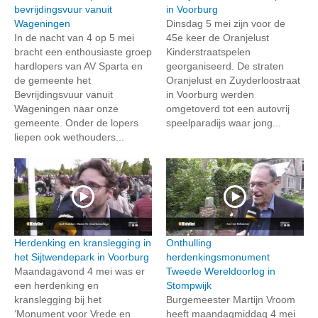
bevrijdingsvuur vanuit
in Voorburg
Wageningen
Dinsdag 5 mei zijn voor de
In de nacht van 4 op 5 mei
45e keer de Oranjelust
bracht een enthousiaste groep
Kinderstraatspelen
hardlopers van AV Sparta en
georganiseerd. De straten
de gemeente het
Oranjelust en Zuyderloostraat
Bevrijdingsvuur vanuit
in Voorburg werden
Wageningen naar onze
omgetoverd tot een autovrij
gemeente. Onder de lopers
speelparadijs waar jong...
liepen ook wethouders...
Herdenking en kranslegging in
Onthulling
het Sijtwendepark in Voorburg
herdenkingsmonument
Maandagavond 4 mei was er
Tweede Wereldoorlog in
een herdenking en
Stompwijk
kranslegging bij het
Burgemeester Martijn Vroom
‘Monument voor Vrede en
heeft maandagmiddag 4 mei