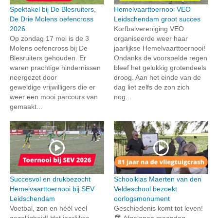
Spektakel bij De Blesruiters,
Hemelvaarttoernooi VEO
De Drie Molens oefencross
Leidschendam groot succes
2026
Korfbalvereniging VEO
Op zondag 17 mei is de 3
organiseerde weer haar
Molens oefencross bij De
jaarlijkse Hemelvaarttoernooi!
Blesruiters gehouden. Er
Ondanks de voorspelde regen
waren prachtige hindernissen
bleef het gelukkig grotendeels
neergezet door
droog. Aan het einde van de
geweldige vrijwilligers die er
dag liet zelfs de zon zich
weer een mooi parcours van
nog...
gemaakt...
Succesvol en drukbezocht
Schoolklas Maerten van den
Hemelvaarttoernooi bij SEV
Veldeschool bezoekt
Leidschendam
oorlogsmonument
Voetbal, zon en héél veel
Geschiedenis komt tot leven!