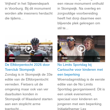
Vrijheid’ in het Sijtwendepark
een nieuw monument onthuld
in Voorburg. Bij dit monument
in Stompwijk. Na overleg en
worden alle inwoners herdacht
zorgvuldige voorbereiding
die tijdens...
heeft het dorp daarmee een
blijvende plek gekregen om
stil te...
De Elfdorpentocht 2026 door
No Limits Sportdag bij
Toerclub Stompwijk
Cartouche voor kinderen met
Zondag is in Stompwijk de 33e
een beperking
editie van de Elfdorpentocht
Woensdagmiddag is de eerste
verreden. Fietsers uit de
editie van de No Limits
omgeving maar ook van ver
Sportdag georganiseerd. Dit is
daarbuiten konden in
een uniek evenement,
Stompwijk of Maasland starten
speciaal voor kinderen en
aan een stoplicht arme
jongeren met een beperking.
toertocht....
Initiatiefnemer Lex