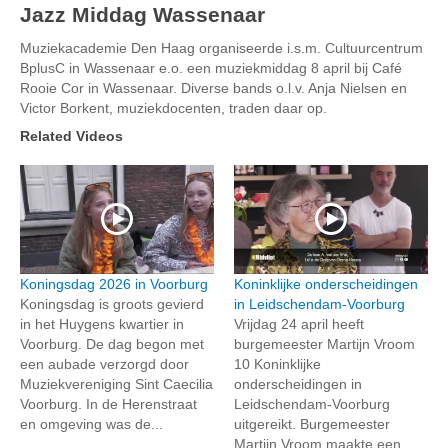
Jazz Middag Wassenaar
Muziekacademie Den Haag organiseerde i.s.m. Cultuurcentrum
BplusC in Wassenaar e.o. een muziekmiddag 8 april bij Café
Rooie Cor in Wassenaar. Diverse bands o.l.v. Anja Nielsen en
Victor Borkent, muziekdocenten, traden daar op.
Related Videos
Koningsdag 2026 in Voorburg
Koninklijke onderscheidingen
Koningsdag is groots gevierd
in Leidschendam-Voorburg
in het Huygens kwartier in
Vrijdag 24 april heeft
Voorburg. De dag begon met
burgemeester Martijn Vroom
een aubade verzorgd door
10 Koninklijke
Muziekvereniging Sint Caecilia
onderscheidingen in
Voorburg. In de Herenstraat
Leidschendam-Voorburg
en omgeving was de...
uitgereikt. Burgemeester
Martijn Vroom maakte een