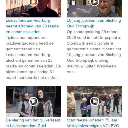
Leidschendam-Voorburg
10 jarig jubileum van Stichting
neemt afscheid van 23 raads-
Oud Stompwijk
en commissieleden
Op zondagmiddag 29 maart
Tijdens een bijzondere
2026 vond in het Dorpspunt in
raadsvergadering heeft de
Stompwijk een bijzondere
gemeenteraad van
gebeurtenis plaats: tijdens het
Leidschendam-Voorburg
10 jarig jubileum van Stichting
afscheid genomen van 23
Oud Stompwijk ontving
raads- en commissieleden. De
mevrouw Luiten Wensveen
bijeenkomst op dinsdag 31
een...
maart markeerde het einde...
De viering van het Suikerfeest
Start feestelijkheden 75 jaar
in Leidschendam-Zuid
Volleybalvereniging VOLEVO