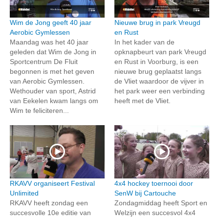
Wim de Jong geeft 40 jaar
Nieuwe brug in park Vreugd
Aerobic Gymlessen
en Rust
Maandag was het 40 jaar
In het kader van de
geleden dat Wim de Jong in
opknapbeurt van park Vreugd
Sportcentrum De Fluit
en Rust in Voorburg, is een
begonnen is met het geven
nieuwe brug geplaatst langs
van Aerobic Gymlessen.
de Vliet waardoor de vijver in
Wethouder van sport, Astrid
het park weer een verbinding
van Eekelen kwam langs om
heeft met de Vliet.
Wim te feliciteren...
RKAVV organiseert Festival
4x4 hockey toernooi door
Unlimited
SenW bij Cartouche
RKAVV heeft zondag een
Zondagmiddag heeft Sport en
succesvolle 10e editie van
Welzijn een succesvol 4x4