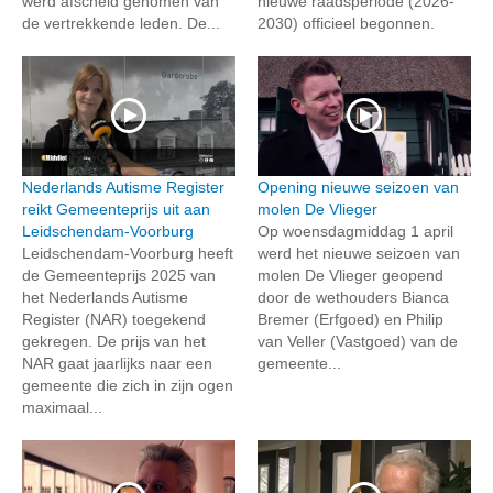
werd afscheid genomen van
nieuwe raadsperiode (2026-
de vertrekkende leden. De...
2030) officieel begonnen.
Nederlands Autisme Register
Opening nieuwe seizoen van
reikt Gemeenteprijs uit aan
molen De Vlieger
Leidschendam-Voorburg
Op woensdagmiddag 1 april
Leidschendam-Voorburg heeft
werd het nieuwe seizoen van
de Gemeenteprijs 2025 van
molen De Vlieger geopend
het Nederlands Autisme
door de wethouders Bianca
Register (NAR) toegekend
Bremer (Erfgoed) en Philip
gekregen. De prijs van het
van Veller (Vastgoed) van de
NAR gaat jaarlijks naar een
gemeente...
gemeente die zich in zijn ogen
maximaal...