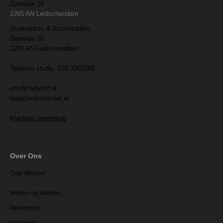
Damlaan 32
2265 AN Leidschendam
Studioadres & Bezoekadres
Damlaan 32
2265 AN Leidschendam
Telefoon studio: 070-3202266
info@midvliet.nl
redactie@midvliet.nl
Klachten procedure
Over Ons
Over Midvliet
Werken bij Midvliet
Adverteren
Vacatures