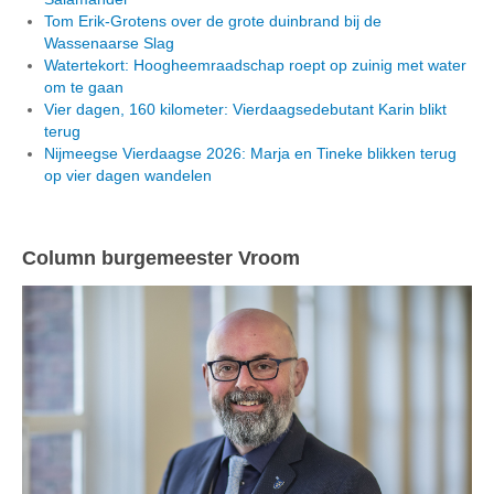
Tom Erik-Grotens over de grote duinbrand bij de
Wassenaarse Slag
Watertekort: Hoogheemraadschap roept op zuinig met water
om te gaan
Vier dagen, 160 kilometer: Vierdaagsedebutant Karin blikt
terug
Nijmeegse Vierdaagse 2026: Marja en Tineke blikken terug
op vier dagen wandelen
Column burgemeester Vroom