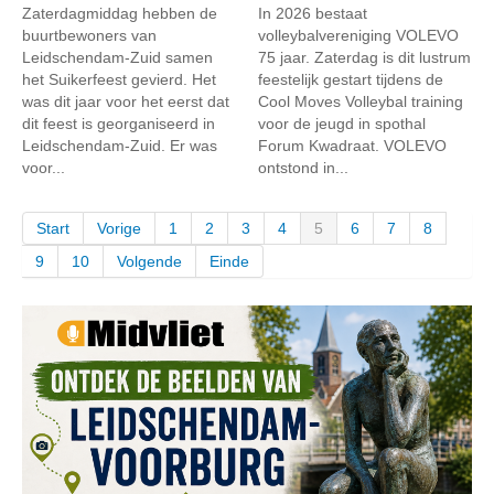
Zaterdagmiddag hebben de
In 2026 bestaat
buurtbewoners van
volleybalvereniging VOLEVO
Leidschendam-Zuid samen
75 jaar. Zaterdag is dit lustrum
het Suikerfeest gevierd. Het
feestelijk gestart tijdens de
was dit jaar voor het eerst dat
Cool Moves Volleybal training
dit feest is georganiseerd in
voor de jeugd in spothal
Leidschendam-Zuid. Er was
Forum Kwadraat. VOLEVO
voor...
ontstond in...
Start
Vorige
1
2
3
4
5
6
7
8
9
10
Volgende
Einde