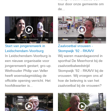
tour door onze gemeente om
de...
Start van jongerenwerk in
Zaalvoetbal vrouwen -
Leidschendam-Voorburg
Stompwijk '92 - RKAVV
In Leidschendam-Voorburg is
Wij waren maandagavond in
een nieuwe organisatie voor
sporthal De Meerhorst bij de
jongerenwerk gestart; gro-up.
zaalvoetbalwedstrijd
Wethouder Philip van Veller
Stompwijk '92 - RKAVV bij de
heeft woensdagmiddag de
vrouwen. Wij vroegen ons af
officiële opening verricht. Het
hoe de beleving is van het
hoofdkwartier is...
zaalvoetbal bij de vrouwen?