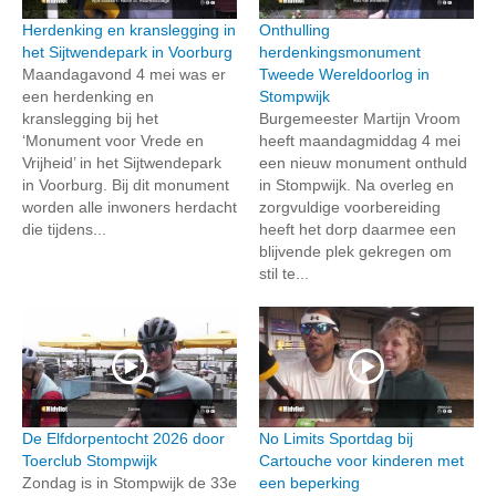
Herdenking en kranslegging in
Onthulling
het Sijtwendepark in Voorburg
herdenkingsmonument
Maandagavond 4 mei was er
Tweede Wereldoorlog in
een herdenking en
Stompwijk
kranslegging bij het
Burgemeester Martijn Vroom
‘Monument voor Vrede en
heeft maandagmiddag 4 mei
Vrijheid’ in het Sijtwendepark
een nieuw monument onthuld
in Voorburg. Bij dit monument
in Stompwijk. Na overleg en
worden alle inwoners herdacht
zorgvuldige voorbereiding
die tijdens...
heeft het dorp daarmee een
blijvende plek gekregen om
stil te...
De Elfdorpentocht 2026 door
No Limits Sportdag bij
Toerclub Stompwijk
Cartouche voor kinderen met
Zondag is in Stompwijk de 33e
een beperking