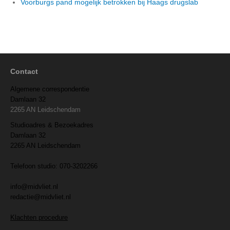
Voorburgs pand mogelijk betrokken bij Haags drugslab
Contact
Algemene correspondentie
Damlaan 32
2265 AN Leidschendam
Studioadres & Bezoekadres
Damlaan 32
2265 AN Leidschendam
Telefoon studio: 070-3202266
info@midvliet.nl
redactie@midvliet.nl
Klachten procedure