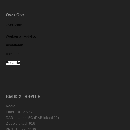
Over Ons
Over Midvliet
Werken bij Midvliet
Adverteren
Vacatures
Redactie
Radio & Televisie
Radio
Ether: 107.2 Mhz
DAB+: kanaal 5C (DAB lokaal 33)
Ziggo digitaal: 916
KPN digitaal: 1189