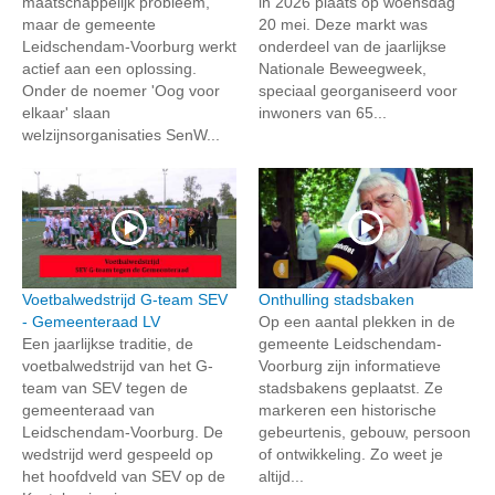
maatschappelijk probleem,
in 2026 plaats op woensdag
maar de gemeente
20 mei. Deze markt was
Leidschendam-Voorburg werkt
onderdeel van de jaarlijkse
actief aan een oplossing.
Nationale Beweegweek,
Onder de noemer 'Oog voor
speciaal georganiseerd voor
elkaar' slaan
inwoners van 65...
welzijnsorganisaties SenW...
Voetbalwedstrijd G-team SEV
Onthulling stadsbaken
- Gemeenteraad LV
Op een aantal plekken in de
Een jaarlijkse traditie, de
gemeente Leidschendam-
voetbalwedstrijd van het G-
Voorburg zijn informatieve
team van SEV tegen de
stadsbakens geplaatst. Ze
gemeenteraad van
markeren een historische
Leidschendam-Voorburg. De
gebeurtenis, gebouw, persoon
wedstrijd werd gespeeld op
of ontwikkeling. Zo weet je
het hoofdveld van SEV op de
altijd...