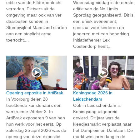
editie van de Elfdorpentocht
Woensdagmiddag is de eerste
verreden. Fietsers uit de
editie van de No Limits
omgeving maar ook van ver
Sportdag georganiseerd. Dit is
daarbuiten konden in
een uniek evenement,
Stompwijk of Maasland starten
speciaal voor kinderen en
aan een stoplicht arme
jongeren met een beperking.
toertocht....
Initiatiefnemer Lex
Oostendorp heeft...
Opening expositie in ArtiBrak
Koningsdag 2026 in
In Voorburg delen 28
Leidschendam
beeldende kunstenaars een
Ook in Leidschendam is
werkruimte: Atelier 3. In
Koningsdag uitgebreid
ArtiBrak exposeren 9 van hen
gevierd. Dit jaar was de
hun werk voor het eerst. Op
kleedjesmarkt verplaatst naar
zaterdag 25 april 2026 was de
het Damplein en Damlaan. De
opening van deze expositie.
markt was jaren lang in de