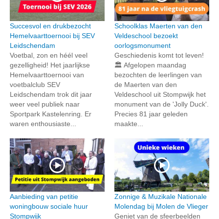
Succesvol en drukbezocht
Schoolklas Maerten van den
Hemelvaarttoernooi bij SEV
Veldeschool bezoekt
Leidschendam
oorlogsmonument
Voetbal, zon en héél veel
Geschiedenis komt tot leven!
gezelligheid! Het jaarlijkse
🏛️ Afgelopen maandag
Hemelvaarttoernooi van
bezochten de leerlingen van
voetbalclub SEV
de Maerten van den
Leidschendam trok dit jaar
Veldeschool uit Stompwijk het
weer veel publiek naar
monument van de 'Jolly Duck'.
Sportpark Kastelenring. Er
Precies 81 jaar geleden
waren enthousiaste...
maakte...
Aanbieding van petitie
Zonnige & Muzikale Nationale
woningbouw sociale huur
Molendag bij Molen de Vlieger
Stompwijk
Geniet van de sfeerbeelden