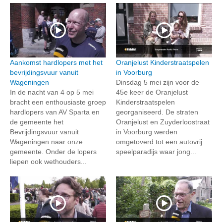
Aankomst hardlopers met het
Oranjelust Kinderstraatspelen
bevrijdingsvuur vanuit
in Voorburg
Wageningen
Dinsdag 5 mei zijn voor de
In de nacht van 4 op 5 mei
45e keer de Oranjelust
bracht een enthousiaste groep
Kinderstraatspelen
hardlopers van AV Sparta en
georganiseerd. De straten
de gemeente het
Oranjelust en Zuyderloostraat
Bevrijdingsvuur vanuit
in Voorburg werden
Wageningen naar onze
omgetoverd tot een autovrij
gemeente. Onder de lopers
speelparadijs waar jong...
liepen ook wethouders...