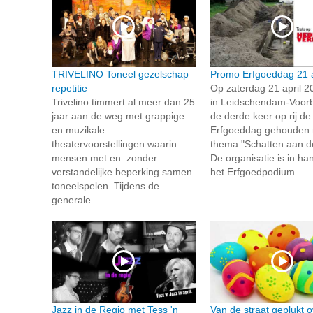
TRIVELINO Toneel gezelschap
Promo Erfgoeddag 21 a
repetitie
Op zaterdag 21 april 2
Trivelino timmert al meer dan 25
in Leidschendam-Voorb
jaar aan de weg met grappige
de derde keer op rij de
en muzikale
Erfgoeddag gehouden 
theatervoorstellingen waarin
thema "Schatten aan de
mensen met en zonder
De organisatie is in h
verstandelijke beperking samen
het Erfgoedpodium...
toneelspelen. Tijdens de
generale...
Jazz in de Regio met Tess 'n
Van de straat geplukt o