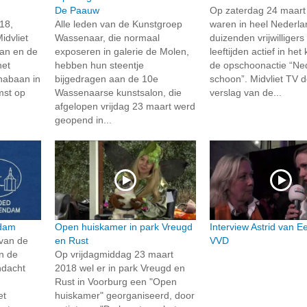
De Paauw
Op zaterdag 24 maart
18,
Alle leden van de Kunstgroep
waren in heel Nederl
idvliet
Wassenaar, die normaal
duizenden vrijwilligers
an en de
exposeren in galerie de Molen,
leeftijden actief in he
het
hebben hun steentje
de opschoonactie “Ne
nabaan in
bijgedragen aan de 10e
schoon”. Midvliet TV 
mst op
Wassenaarse kunstsalon, die
verslag van de...
afgelopen vrijdag 23 maart werd
geopend in...
ndam
Open huiskamer in park Vreugd
Interview Astrid van E
 van de
en Rust
VVD
n de
Op vrijdagmiddag 23 maart
dacht
2018 wel er in park Vreugd en
Rust in Voorburg een "Open
et
huiskamer" georganiseerd, door