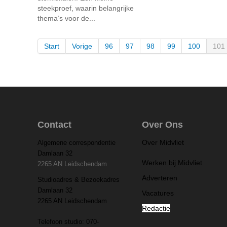
steekproef, waarin belangrijke
thema’s voor de...
Start
Vorige
96
97
98
99
100
101
Contact
Over Ons
Over Midvliet
Algemene correspondentie
Damlaan 32
Werken bij Midvliet
2265 AN Leidschendam
Adverteren
Studioadres & Bezoekadres
Damlaan 32
Vacatures
2265 AN Leidschendam
Redactie
Telefoon studio: 070-