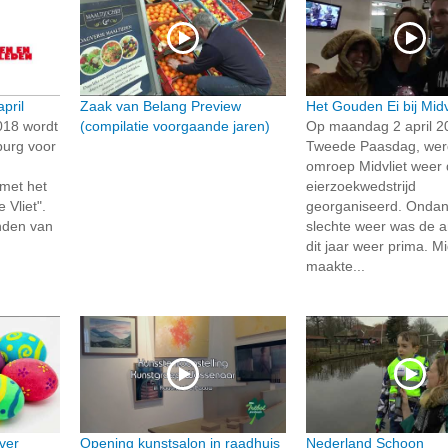
pril
Zaak van Belang Preview
Het Gouden Ei bij Midv
018 wordt
(compilatie voorgaande jaren)
Op maandag 2 april 2
urg voor
Tweede Paasdag, wer
omroep Midvliet weer
met het
eierzoekwedstrijd
 Vliet".
georganiseerd. Ondan
anden van
slechte weer was de 
dit jaar weer prima. Mi
maakte...
ver
Opening kunstsalon in raadhuis
Nederland Schoon