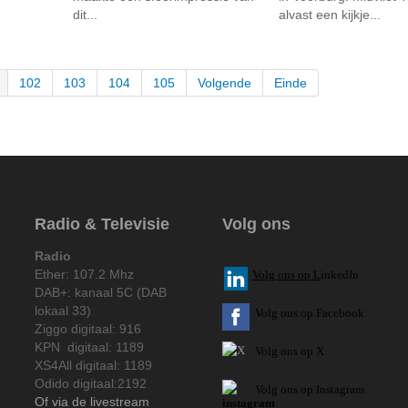
dit...
alvast een kijkje...
102
103
104
105
Volgende
Einde
Radio & Televisie
Volg ons
Radio
Ether: 107.2 Mhz
V
olg ons op L
inkedIn
DAB+: kanaal 5C (DAB
lokaal 33)
Volg ons op Facebook
Ziggo digitaal: 916
KPN digitaal: 1189
Volg ons op X
XS4All digitaal: 1189
Odido digitaal:2192
Volg ons op Instagram
Of via de livestream