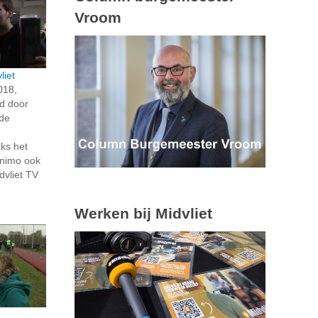
Vroom
liet
018,
d door
 de
ks het
animo ook
dvliet TV
Werken bij Midvliet