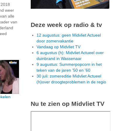
 2018
and weer
 van alle
t kader van
Deze week op radio & tv
derland
deed
12 augustus: geen Midvliet Actueel
door zomervakantie
Vandaag op Midvliet TV
6 augustus (h): Midvliet Actueel over
duinbrand in Wassenaar
9 augustus: Summerpopcorn in het
teken van de jaren '50 en '60
30 juli: zomereditie Midvliet Actueel
(h)over droogteproblemen in de regio
ekelen
Nu te zien op Midvliet TV