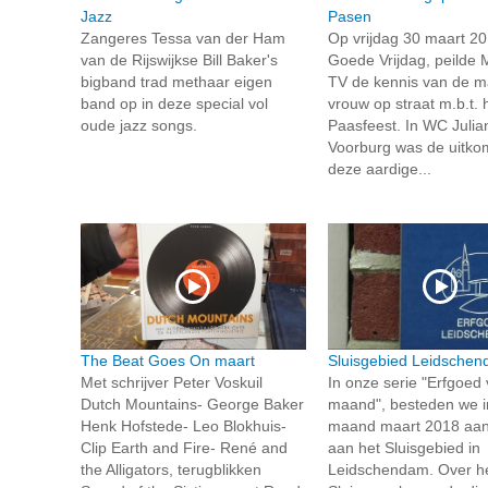
Jazz
Pasen
Zangeres Tessa van der Ham
Op vrijdag 30 maart 20
van de Rijswijkse Bill Baker's
Goede Vrijdag, peilde M
bigband trad methaar eigen
TV de kennis van de m
band op in deze special vol
vrouw op straat m.b.t. 
oude jazz songs.
Paasfeest. In WC Julia
Voorburg was de uitko
deze aardige...
The Beat Goes On maart
Sluisgebied Leidsche
Met schrijver Peter Voskuil
In onze serie "Erfgoed
Dutch Mountains- George Baker
maand", besteden we i
Henk Hofstede- Leo Blokhuis-
maand maart 2018 aan
Clip Earth and Fire- René and
aan het Sluisgebied in
the Alligators, terugblikken
Leidschendam. Over h