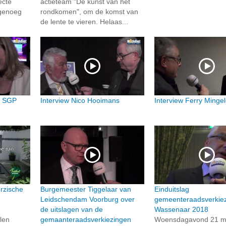
ecte
actieteam "De kunst van het
 genoeg
rondkomen", om de komst van
de lente te vieren. Helaas...
e SGP
Interview Nico Hooimans
Interview Ferry Minge
rzische
Burgemeester Tiggelaar van
Einduitslag
Leidschendam Voorburg over
gemeenteraadsverkie
de uitslagen van de
Wassenaar 2018
len
gemaanteraadsverkiezingen
Woensdagavond 21 m