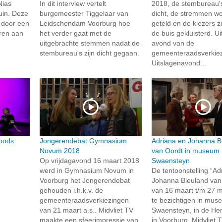
Nias
In dit interview vertelt
2018, de stembureau's
uin. Deze
burgemeester Tiggelaar van
dicht, de stremmen w
n door een
Leidschendam Voorburg hoe
geteld en de kiezers z
ren aan
het verder gaat met de
de buis gekluisterd. U
uitgebrachte stemmen nadat de
avond van de
stembureau's zijn dicht gegaan.
gemeenteraadsverkiez
Uitslagenavond...
oods
Jongerendebat Gymnasium
Adriana en Johanna B
Novum 2018
van Oordt in museum
Op vrijdagavond 16 maart 2018
Swaensteyn
werd in Gymnasium Novum in
De tentoonstelling “Ad
Voorburg het Jongerendebat
Johanna Bleuland van 
gehouden i.h.k.v. de
van 16 maart t/m 27 
gemeenteraadsverkiezingen
te bezichtigen in mus
van 21 maart a.s.. Midvliet TV
Swaensteyn, in de Her
maakte een sfeerimpressie van
in Voorburg. Midvliet