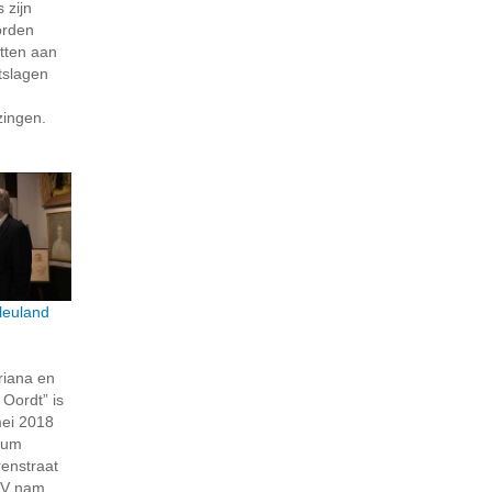
 zijn
orden
itten aan
itslagen
ingen.
leuland
riana en
Oordt” is
mei 2018
eum
enstraat
 TV nam