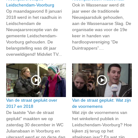
Leidschendam-Voorburg
Ook in Wassenaar werd dit
Op maandagavond 8 januari
jaar weer de traditionele
2018 werd in het raadhuis in
Nieuwjaarsduik gehouden,
Leidschendam de
aan de Wassenaarse Slag. De
Nieuwjaarsreceptie van de
organisatie was voor de 19e
gemeente Leidschendam-
keer in handen van
Voorburg gehouden. De
hardloopvereniging “De
belangstelling was dit jaar
Duintrappers”....
overweldigend! Midvliet TV...
Van de straat geplukt over
Van de straat geplukt: Wat zijn
2017 en 2018
de voornemens
De laatste 'Van de straat
Wat zijn de voornemens van
geplukt" maakten we op
het winkelend publiek in
zaterdag 30 december in WC
Leidschendam-Voorburg? Hoe
Julianabaan in Voorburg en
kijken zij terug op het
uiteraard werd er op deze dag
afgelopen jaar? En wat zijn