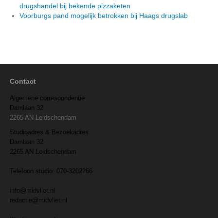
drugshandel bij bekende pizzaketen
Voorburgs pand mogelijk betrokken bij Haags drugslab
Contact
Algemene correspondentie
Damlaan 32
2265 AN Leidschendam
Studioadres & Bezoekadres
Damlaan 32
2265 AN Leidschendam
Telefoon studio: 070-3202266
info@midvliet.nl
redactie@midvliet.nl