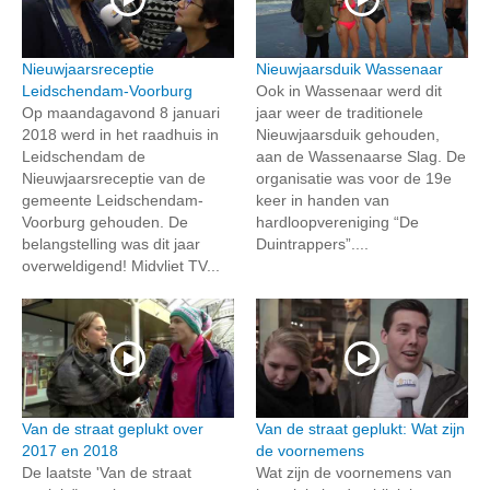
Nieuwjaarsreceptie
Nieuwjaarsduik Wassenaar
Leidschendam-Voorburg
Ook in Wassenaar werd dit
Op maandagavond 8 januari
jaar weer de traditionele
2018 werd in het raadhuis in
Nieuwjaarsduik gehouden,
Leidschendam de
aan de Wassenaarse Slag. De
Nieuwjaarsreceptie van de
organisatie was voor de 19e
gemeente Leidschendam-
keer in handen van
Voorburg gehouden. De
hardloopvereniging “De
belangstelling was dit jaar
Duintrappers”....
overweldigend! Midvliet TV...
Van de straat geplukt over
Van de straat geplukt: Wat zijn
2017 en 2018
de voornemens
De laatste 'Van de straat
Wat zijn de voornemens van