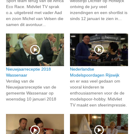
Sport team terug van de Africa
wedstrijd Dichter op Hofwijck
Eco Race. Midvliet TV sprak
ontving de jury veel
o.a. uitgebreid met vader Aad
inzendingen en een shortlist is
en zoon Michel van Velsen die
sinds 12 januari te zien in...
samen dit avontuur...
Nieuwjaarreceptie 2018
Nederlandse
Wassenaar
Modelspoordagen Rijswijk
Verslag van de
en er was veel gedaan om
Nieuwjaarsreceptie van de
vooral kinderen te
gemeente Wassenaar op
enthousiasmeren voor de de
woensdag 10 januari 2018
modelspoor-hobby. Midvliet
TV maakt een sfeerimpressie.