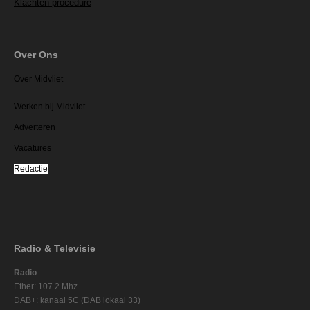
Klachten procedure
Over Ons
Over Midvliet
Werken bij Midvliet
Adverteren
Vacatures
Redactie
Radio & Televisie
Radio
Ether: 107.2 Mhz
DAB+: kanaal 5C (DAB lokaal 33)