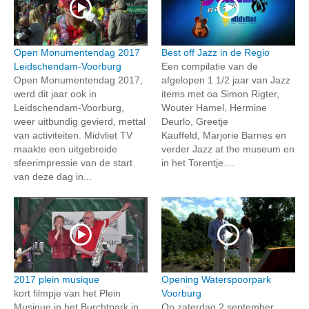
Open Monumentendag 2017
Best off Jazz in de Regio
Leidschendam-Voorburg
Een compilatie van de
Open Monumentendag 2017,
afgelopen 1 1/2 jaar van Jazz
werd dit jaar ook in
items met oa Simon Rigter,
Leidschendam-Voorburg,
Wouter Hamel, Hermine
weer uitbundig gevierd, mettal
Deurlo, Greetje
van activiteiten. Midvliet TV
Kauffeld, Marjorie Barnes en
maakte een uitgebreide
verder Jazz at the museum en
sfeerimpressie van de start
in het Torentje....
van deze dag in...
2017 plein musique
Opening Waterspoorpark
kort filmpje van het Plein
Voorburg
Musique in het Burchtpark in
Op zaterdag 2 september