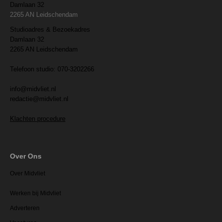
Damlaan 32
2265 AN Leidschendam
Studioadres & Bezoekadres
Damlaan 32
2265 AN Leidschendam
Telefoon studio: 070-3202266
info@midvliet.nl
redactie@midvliet.nl
Klachten procedure
Over Ons
Over Midvliet
Werken bij Midvliet
Adverteren