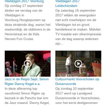
Vlietdagen 2017 Voorburg
Vlietdagen 2017
Op zondag 17 september
Leidschendam
deden we verslag van de
Op zaterdag 16 september
Vlietdagen in
2017 wilden de weergoden
Voorburg.Hoogtepunten op
niet echt meehelpen om de
deze stralende dag, waren het
Vlietdagen tot en groot
stadsontbijt, de oldtimers in de
familiefeest te maken. Midvliet
Herenstraat en de Kids
TV maakte een sfeerimpressie
Heroes Fun Cruise.
van de dag waarop iedereen
zijn...
Jazz in de Regio Sept. Simon
Cultuurmarkt Voorschoten op
Rigter Danny Kegel e.a.
Duivenvoorde
In deze aflevering top
Op zondag 10 september
saxofonist Simon Rigter op
2017 werd op Landgoed
bezoek in de Pancho bar ivm
Duivenvoorde in Voorschoten,
de Jazz maand. Danny Kegel,
voor het eerst deelgenomen