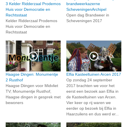
3 Kelder Ridderzaal Prodemos
brandweerkazerne
Huis voor Democratie en
ScheveningenArchipel
Rechtsstaat
Open dag Brandweer in
Kelder Ridderzaal Prodemos
Scheveningen 2017
Huis voor Democratie en
Rechtsstaat
Haagse Dingen: Monumentje
Elfia Kasteeltuinen Arcen 2017
2 Rusthof
Op zondag 24 september
Haagse Diingen voor Midvliet
2017 brachten we voor het
TV; Monumentje Rusthof,
eerst een bezoek aan Elfia in
Haagse dingen in gesprek met
de Kasteeltuinen van Arcen.
bewoners
Vier keer op rij waren we
eerder op bezoek bij Elfia in
Haarzuilens en dus werd er...