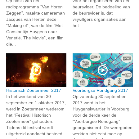
Op basis van het
voor het organiseren van een
radioprogramma “Van Horen
beursvloer. De bedoeling van
Zeggen”, maakte cameraman
de beursvloer is, dat
Jacques van Herten deze
vrijwillgers organisaties aan
“Making of”, van de film “Met
het...
Constantijn Huygens naar
Venetië. The Movie”, een film
die...
Historisch Zoetermeer 2017
Voorburgse Rondgang 2017
In het weekend van 30
Op zaterdag 30 september
september en 1 oktober 2017,
2017 werd in het
werd in Zoetermeer wederom
Huygenskwartier in Voorburg
het “Festival Historisch
voor de derde keer de
Zoetermeer” gehouden.
“Voorburgse Rondgang”
Tijdens dit festival wordt
georganiseerd. De weergoden
uitgebreid aandacht besteed
werkten niet echt mee op