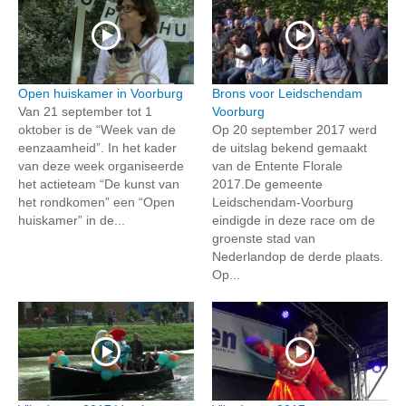
Open huiskamer in Voorburg
Brons voor Leidschendam
Van 21 september tot 1
Voorburg
oktober is de “Week van de
Op 20 september 2017 werd
eenzaamheid”. In het kader
de uitslag bekend gemaakt
van deze week organiseerde
van de Entente Florale
het actieteam “De kunst van
2017.De gemeente
het rondkomen” een “Open
Leidschendam-Voorburg
huiskamer” in de...
eindigde in deze race om de
groenste stad van
Nederlandop de derde plaats.
Op...