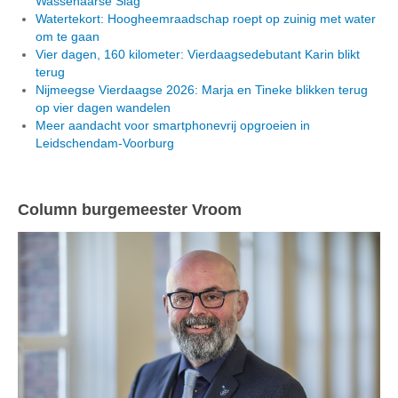
Wassenaarse Slag
Watertekort: Hoogheemraadschap roept op zuinig met water
om te gaan
Vier dagen, 160 kilometer: Vierdaagsedebutant Karin blikt
terug
Nijmeegse Vierdaagse 2026: Marja en Tineke blikken terug
op vier dagen wandelen
Meer aandacht voor smartphonevrij opgroeien in
Leidschendam-Voorburg
Column burgemeester Vroom