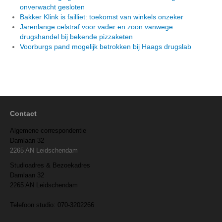
onverwacht gesloten
Bakker Klink is failliet: toekomst van winkels onzeker
Jarenlange celstraf voor vader en zoon vanwege
drugshandel bij bekende pizzaketen
Voorburgs pand mogelijk betrokken bij Haags drugslab
Contact
Algemene correspondentie
Damlaan 32
2265 AN Leidschendam
Studioadres & Bezoekadres
Damlaan 32
2265 AN Leidschendam
Telefoon studio: 070-3202266