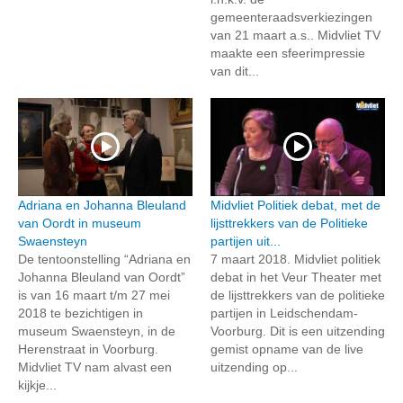
gemeenteraadsverkiezingen
van 21 maart a.s.. Midvliet TV
maakte een sfeerimpressie
van dit...
Adriana en Johanna Bleuland
Midvliet Politiek debat, met de
van Oordt in museum
lijsttrekkers van de Politieke
Swaensteyn
partijen uit...
De tentoonstelling “Adriana en
7 maart 2018. Midvliet politiek
Johanna Bleuland van Oordt”
debat in het Veur Theater met
is van 16 maart t/m 27 mei
de lijsttrekkers van de politieke
2018 te bezichtigen in
partijen in Leidschendam-
museum Swaensteyn, in de
Voorburg. Dit is een uitzending
Herenstraat in Voorburg.
gemist opname van de live
Midvliet TV nam alvast een
uitzending op...
kijkje...