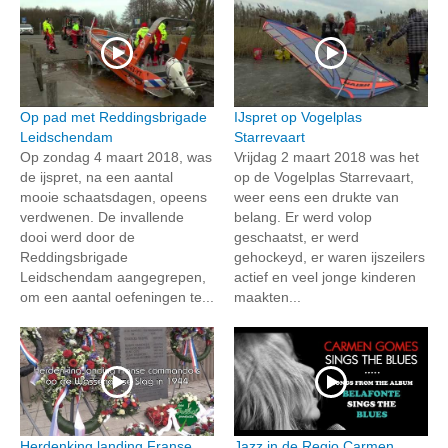
Op pad met Reddingsbrigade
IJspret op Vogelplas
Leidschendam
Starrevaart
Op zondag 4 maart 2018, was
Vrijdag 2 maart 2018 was het
de ijspret, na een aantal
op de Vogelplas Starrevaart,
mooie schaatsdagen, opeens
weer eens een drukte van
verdwenen. De invallende
belang. Er werd volop
dooi werd door de
geschaatst, er werd
Reddingsbrigade
gehockeyd, er waren ijszeilers
Leidschendam aangegrepen,
actief en veel jonge kinderen
om een aantal oefeningen te...
maakten...
Herdenking landing Franse
Jazz in de Regio Carmen