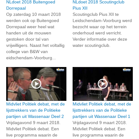
NLdoet 2018 Buitengoed
NLdoet 2018 Scoutingclub
Dorrepaal
Pius XII
Op zaterdag 10 maart 2018
Scoutingclub Pius XII te
werden ook op Buitengoed
Leidschendam-Voorburg werd
Dorrepaal weer heel wat
bezocht waar op het terrein
handen uit de mouwen
onderhoud werd verricht.
gestoken door tal van
Verder informatie over deze
vrijwilligers. Naast het voltallig
water scoutingclub.
college van B&W van
eidschendam-Voorburg...
Midvliet Politiek debat, met de
Midvliet Politiek debat, met de
lijsttrekkers van de Politieke
lijsttrekkers van de Politieke
partijen uit Wassenaar Deel 2
partijen uit Wassenaar Deel 1
Vrijdagavond 9 maart 2018.
Vrijdagavond 9 maart 2018.
Midvliet Politiek debat. Een
Midvliet Politiek debat. Een
live programma waarin de
live programma waarin de