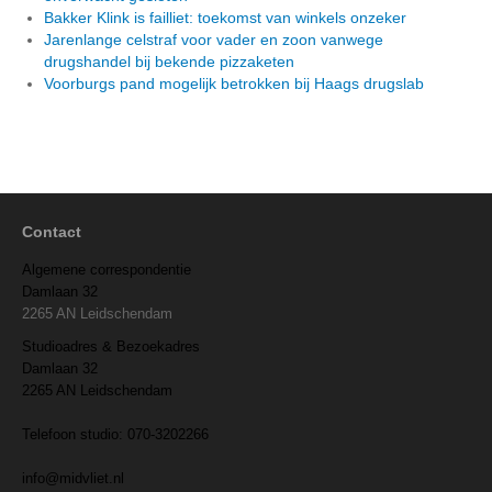
Bakker Klink is failliet: toekomst van winkels onzeker
Jarenlange celstraf voor vader en zoon vanwege
drugshandel bij bekende pizzaketen
Voorburgs pand mogelijk betrokken bij Haags drugslab
Contact
Algemene correspondentie
Damlaan 32
2265 AN Leidschendam
Studioadres & Bezoekadres
Damlaan 32
2265 AN Leidschendam
Telefoon studio: 070-3202266
info@midvliet.nl