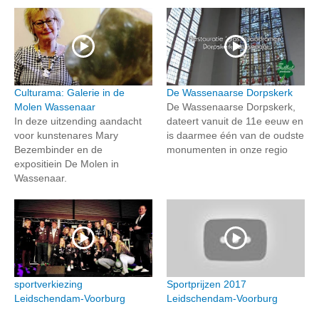
Culturama: Galerie in de
De Wassenaarse Dorpskerk
Molen Wassenaar
De Wassenaarse Dorpskerk,
In deze uitzending aandacht
dateert vanuit de 11e eeuw en
voor kunstenares Mary
is daarmee één van de oudste
Bezembinder en de
monumenten in onze regio
expositiein De Molen in
Wassenaar.
sportverkiezing
Sportprijzen 2017
Leidschendam-Voorburg
Leidschendam-Voorburg