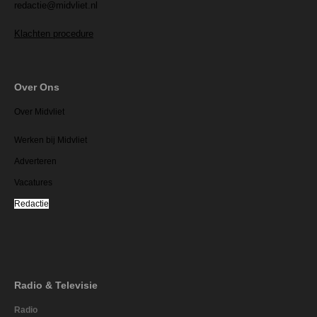
redactie@midvliet.nl
Klachten procedure
Over Ons
Over Midvliet
Werken bij Midvliet
Adverteren
Vacatures
Redactie
Radio & Televisie
Radio