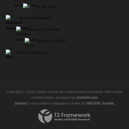
Volg ons op X
Volg ons op Instagram
Volg
ons op
YouTube
Volg ons op TikTok
Volg ons op Bluesky
Copyright © 2026 Laatste nieuws uit Leidschendam-Voorburg. Alle rechten
voorbehouden. Designed by
JoomlArt.com
.
Joomla!
is vrije software uitgegeven onder de
GNU/GPL licentie.