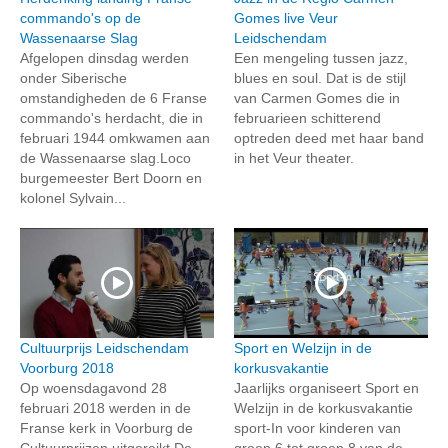
commando's op de
Gomes live Veur
Wassenaarse Slag
Leidschendam
Afgelopen dinsdag werden
Een mengeling tussen jazz,
onder Siberische
blues en soul. Dat is de stijl
omstandigheden de 6 Franse
van Carmen Gomes die in
commando's herdacht, die in
februarieen schitterend
februari 1944 omkwamen aan
optreden deed met haar band
de Wassenaarse slag.Loco
in het Veur theater.
burgemeester Bert Doorn en
kolonel Sylvain...
Cultuurprijs Leidschendam
Sport en Welzijn in de
Voorburg 2018
korkusvakantie
Op woensdagavond 28
Jaarlijks organiseert Sport en
februari 2018 werden in de
Welzijn in de korkusvakantie
Franse kerk in Voorburg de
sport-In voor kinderen van
Cultuurprijzen uitgereikt.De
groep 6 tot groep 8 van de