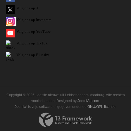
Volg ons op X
Volg ons op Instagram
Volg
ons op
YouTube
Volg ons op TikTok
Volg ons op Bluesky
Copyright © 2026 Laatste nieuws uit Leidschendam-Voorburg. Alle rechten
voorbehouden. Designed by
JoomlArt.com
.
Joomla!
is vrije software uitgegeven onder de
GNU/GPL licentie.