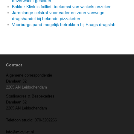
onverwacht gesloten
Bakker Klink is failliet: toekomst van winkels onzeker
Jarenlange celstraf voor vader en zoon vanwege
drugshandel bij bekende pizzaketen
Voorburgs pand mogelijk betrokken bij Haags drugslab
Contact
Algemene correspondentie
Damlaan 32
2265 AN Leidschendam
Studioadres & Bezoekadres
Damlaan 32
2265 AN Leidschendam
Telefoon studio: 070-3202266
info@midvliet.nl