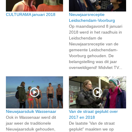
CULTURAMA januari 2018
Nieuwjaarsreceptie
Leidschendam-Voorburg
Op maandagavond 8 januari
2018 werd in het raadhuis in
Leidschendam de
Nieuwjaarsreceptie van de
gemeente Leidschendam-
Voorburg gehouden. De
belangstelling was dit jaar
overweldigend! Midvliet TV...
Nieuwjaarsduik Wassenaar
Van de straat geplukt over
Ook in Wassenaar werd dit
2017 en 2018
jaar weer de traditionele
De laatste 'Van de straat
Nieuwjaarsduik gehouden,
geplukt" maakten we op