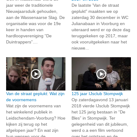
jaar weer de traditionele
De laatste 'Van de straat
Nieuwjaarsduik gehouden,
geplukt" maakten we op
aan de Wassenaarse Slag. De
zaterdag 30 december in WC
organisatie was voor de 19e
Julianabaan in Voorburg en
keer in handen van
uiteraard werd er op deze dag
hardloopvereniging “De
teruggekeken op 2017, maar
Duintrappers”....
ook vooruitgekeken naar het
nieuwe...
Van de straat geplukt: Wat zijn
125 jaar IJsclub Stompwijk
de voornemens
Op zaterdagavond 13 januari
Wat zijn de voornemens van
2018 vierde IJsclub Stompwijk
het winkelend publiek in
het 125 jarig bestaan in “De
Leidschendam-Voorburg? Hoe
Bles” in Stompwijk. Ter
kijken zij terug op het
gelegenheid van dit jubileum,
afgelopen jaar? En wat zijn
werd o.a een film vertoond
hun wensen voor de
over het ontstaan en de...