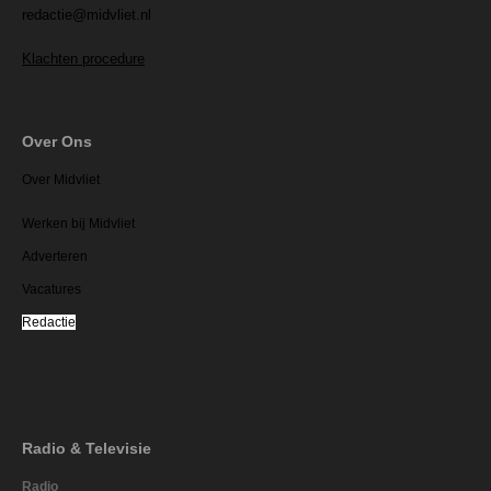
redactie@midvliet.nl
Klachten procedure
Over Ons
Over Midvliet
Werken bij Midvliet
Adverteren
Vacatures
Redactie
Radio & Televisie
Radio