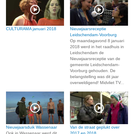
CULTURAMA januari 2018
Nieuwjaarsreceptie
Leidschendam-Voorburg
Op maandagavond 8 januari
2018 werd in het raadhuis in
Leidschendam de
Nieuwjaarsreceptie van de
gemeente Leidschendam-
Voorburg gehouden. De
belangstelling was dit jaar
overweldigend! Midvliet TV...
Nieuwjaarsduik Wassenaar
Van de straat geplukt over
Ook in Wassenaar werd dit
2017 en 2018