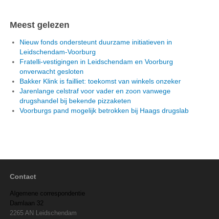
Meest gelezen
Nieuw fonds ondersteunt duurzame initiatieven in
Leidschendam-Voorburg
Fratelli-vestigingen in Leidschendam en Voorburg
onverwacht gesloten
Bakker Klink is failliet: toekomst van winkels onzeker
Jarenlange celstraf voor vader en zoon vanwege
drugshandel bij bekende pizzaketen
Voorburgs pand mogelijk betrokken bij Haags drugslab
Contact
Algemene correspondentie
Damlaan 32
2265 AN Leidschendam