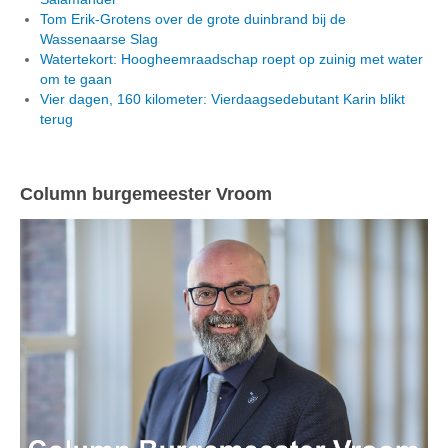
Tom Erik-Grotens over de grote duinbrand bij de
Wassenaarse Slag
Watertekort: Hoogheemraadschap roept op zuinig met water
om te gaan
Vier dagen, 160 kilometer: Vierdaagsedebutant Karin blikt
terug
Column burgemeester Vroom