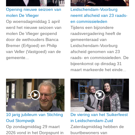
Opening nieuwe seizoen van
Leidschendam-Voorburg
molen De Vlieger
neemt afscheid van 23 raads-
Op woensdagmiddag 1 april
en commissieleden
werd het nieuwe seizoen van
Tijdens een bijzondere
molen De Vlieger geopend
raadsvergadering heeft de
door de wethouders Bianca
gemeenteraad van
Bremer (Erfgoed) en Philip
Leidschendam-Voorburg
van Veller (Vastgoed) van de
afscheid genomen van 23
gemeente...
raads- en commissieleden. De
bijeenkomst op dinsdag 31
maart markeerde het einde...
10 jarig jubileum van Stichting
De viering van het Suikerfeest
Oud Stompwijk
in Leidschendam-Zuid
Op zondagmiddag 29 maart
Zaterdagmiddag hebben de
2026 vond in het Dorpspunt in
buurtbewoners van