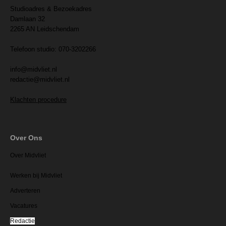
Studioadres & Bezoekadres
Damlaan 32
2265 AN Leidschendam
Telefoon studio: 070-3202266
info@midvliet.nl
redactie@midvliet.nl
Klachten procedure
Over Ons
Over Midvliet
Werken bij Midvliet
Adverteren
Vacatures
Redactie