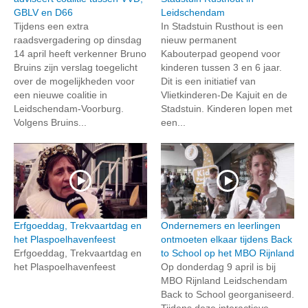
GBLV en D66
Leidschendam
Tijdens een extra
In Stadstuin Rusthout is een
raadsvergadering op dinsdag
nieuw permanent
14 april heeft verkenner Bruno
Kabouterpad geopend voor
Bruins zijn verslag toegelicht
kinderen tussen 3 en 6 jaar.
over de mogelijkheden voor
Dit is een initiatief van
een nieuwe coalitie in
Vlietkinderen-De Kajuit en de
Leidschendam-Voorburg.
Stadstuin. Kinderen lopen met
Volgens Bruins...
een...
Erfgoeddag, Trekvaartdag en
Ondernemers en leerlingen
het Plaspoelhavenfeest
ontmoeten elkaar tijdens Back
Erfgoeddag, Trekvaartdag en
to School op het MBO Rijnland
het Plaspoelhavenfeest
Op donderdag 9 april is bij
MBO Rijnland Leidschendam
Back to School georganiseerd.
Tijdens deze interactieve