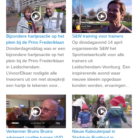
Bijzondere hartjesactie op het
S&W training voor trainers
plein bij de Prins Frederiklaan
Op dinsdagavond 14 april
Donderdagmiddag was er een
organiseerde S&W het
bijzondere hartjesactie op het
Sportnetwerkcafé voor alle
plein bij de Prins Frederiklaan
trainers uit
in Leidschendam.
Leidschendam‑Voorburg. Een
LVvoorElkaar nodigde alle
inspirerende avond waar
Inwoners uit om met stoepkrijt
nieuwe ideeën opgedaan
een hartje te tekenen voor...
konden worden, ervaringen...
Verkenner Bruno Bruins
Nieuw Kabouterpad in
adviseert coalitie tussen VVD,
Stadstuin Rusthout in