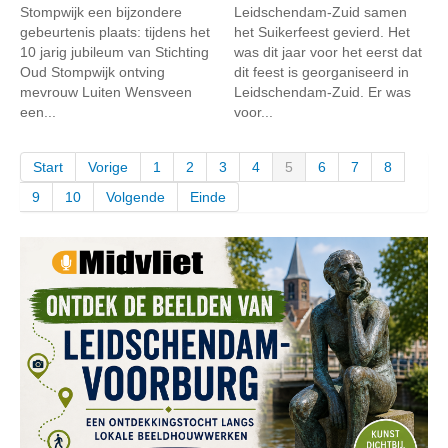
Stompwijk een bijzondere
Leidschendam-Zuid samen
gebeurtenis plaats: tijdens het
het Suikerfeest gevierd. Het
10 jarig jubileum van Stichting
was dit jaar voor het eerst dat
Oud Stompwijk ontving
dit feest is georganiseerd in
mevrouw Luiten Wensveen
Leidschendam-Zuid. Er was
een...
voor...
Start
Vorige
1
2
3
4
5
6
7
8
9
10
Volgende
Einde