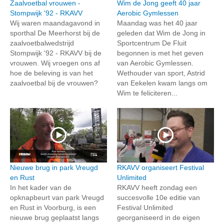
Zaalvoetbal vrouwen -
Wim de Jong geeft 40 jaar
Stompwijk '92 - RKAVV
Aerobic Gymlessen
Wij waren maandagavond in
Maandag was het 40 jaar
sporthal De Meerhorst bij de
geleden dat Wim de Jong in
zaalvoetbalwedstrijd
Sportcentrum De Fluit
Stompwijk '92 - RKAVV bij de
begonnen is met het geven
vrouwen. Wij vroegen ons af
van Aerobic Gymlessen.
hoe de beleving is van het
Wethouder van sport, Astrid
zaalvoetbal bij de vrouwen?
van Eekelen kwam langs om
Wim te feliciteren...
Nieuwe brug in park Vreugd
RKAVV organiseert Festival
en Rust
Unlimited
In het kader van de
RKAVV heeft zondag een
opknapbeurt van park Vreugd
succesvolle 10e editie van
en Rust in Voorburg, is een
Festival Unlimited
nieuwe brug geplaatst langs
georganiseerd in de eigen