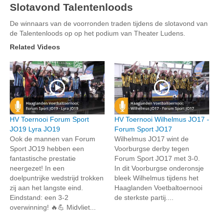
Slotavond Talentenloods
De winnaars van de voorronden traden tijdens de slotavond van
de Talentenloods op op het podium van Theater Ludens.
Related Videos
HV Toernooi Forum Sport
HV Toernooi Wilhelmus JO17 -
JO19 Lyra JO19
Forum Sport JO17
Ook de mannen van Forum
Wilhelmus JO17 wint de
Sport JO19 hebben een
Voorburgse derby tegen
fantastische prestatie
Forum Sport JO17 met 3-0.
neergezet! In een
In dit Voorburgse onderonsje
doelpuntrijke wedstrijd trokken
bleek Wilhelmus tijdens het
zij aan het langste eind.
Haaglanden Voetbaltoernooi
Eindstand: een 3-2
de sterkste partij....
overwinning! 🔥💪 Midvliet...