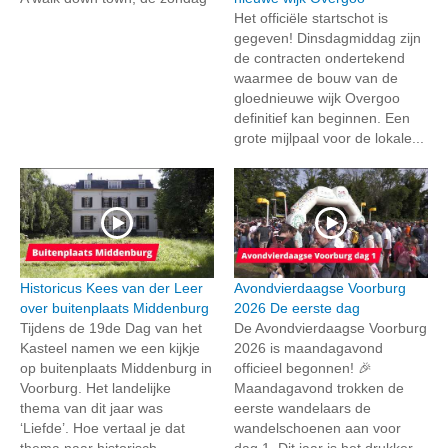
Het officiële startschot is
gegeven! Dinsdagmiddag zijn
de contracten ondertekend
waarmee de bouw van de
gloednieuwe wijk Overgoo
definitief kan beginnen. Een
grote mijlpaal voor de lokale...
Historicus Kees van der Leer
Avondvierdaagse Voorburg
over buitenplaats Middenburg
2026 De eerste dag
Tijdens de 19de Dag van het
De Avondvierdaagse Voorburg
Kasteel namen we een kijkje
2026 is maandagavond
op buitenplaats Middenburg in
officieel begonnen! 🎉
Voorburg. Het landelijke
Maandagavond trokken de
thema van dit jaar was
eerste wandelaars de
‘Liefde’. Hoe vertaal je dat
wandelschoenen aan voor
thema naar historisch...
dag 1. Dit jaar is het drukker