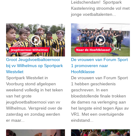
Leidschendam! Sportpark
Kastelenring stroomde vol met
jonge voetbaltalenten...
Groot Jeugdvoetbaltoernooi
De vrouwen van Forum Sport
bij vv Wilhelmus op Sportpark
1 promoveren naar
Westvliet
Hoofdklasse
Sportpark Westvliet in
De vrouwen van Forum Sport
Voorburg stond afgelopen
1 hebben geschiedenis
weekend volledig in het teken
geschreven. In een
van het grote
bloedstollende finale trokken
jeugdvoetbaltoernooi van vv
de dames na verlenging aan
Wilhelmus. Verspreid over de
het langste eind tegen Ajax av
zaterdag en zondag werden
VR1. Met een overtuigende
er maar...
eindstand...