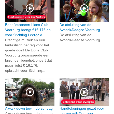
Benefietconcert Lions Club
De afsluiting van de
Voorburg brengt €16.176 op
Avond4Daagse Voorburg
voor Stichting Leergeld
De afsluiting van de
Prachtige muziek én een
Avond4Daagse Voorburg
fantastisch bedrag voor het
goede doel! De Lions Club
Voorburg organiseerde een
bijzonder benefietconcert dat
maar liefst € 16.176,-
opbracht voor Stichting...
A walk down town, de zondag
Handtekeningen gezet voor
A walk down town, de zondag
nieuwe wijk Overgoo