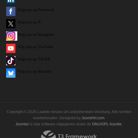
Volg ons op Facebook
Volg ons op X
Volg ons op Instagram
Volg
ons op
YouTube
Volg ons op TikTok
Volg ons op Bluesky
Copyright © 2026 Laatste nieuws uit Leidschendam-Voorburg. Alle rechten
voorbehouden. Designed by
JoomlArt.com
.
Joomla!
is vrije software uitgegeven onder de
GNU/GPL licentie.