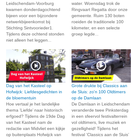
Leidschendam-Voorburg
water. Woensdag trok de
kwamen donderdagochtend
Ringvaart Regatta door onze
bijeen voor een bijzondere
gemeente. Ruim 130 boten
netwerkbijeenkomst bij
roeiden de traditionele 100
Stichting Sintvoorieder1.
kilometer, en een selecte
Tijdens deze ochtend stonden
groep legde...
niet alleen het leggen...
Dag van het Kasteel op
Grote drukte bij Classics aan
Hofwijck: Liefdesgedichten in
de Sluis: zo'n 100 Oldtimers
de bloementuin
op de Damlaan
Hoe vertaal je het landelijke
De Damlaan in Leidschendam
thema ‘Liefde’ naar historisch
veranderde twee Pinksterdag
erfgoed? Tijdens de 19de Dag
in een sfeervol festivalterrein
van het Kasteel nam de
vol oldtimers, live muziek en
redactie van Midvliet een kijkje
gezelligheid! Tijdens het
op buitenplaats Hofwijck van
festival ‘Classics aan de Sluis’