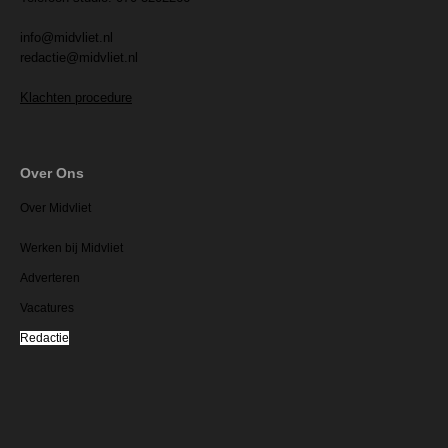
info@midvliet.nl
redactie@midvliet.nl
Klachten procedure
Over Ons
Over Midvliet
Werken bij Midvliet
Adverteren
Vacatures
Redactie