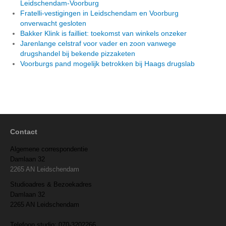
Leidschendam-Voorburg
Fratelli-vestigingen in Leidschendam en Voorburg
onverwacht gesloten
Bakker Klink is failliet: toekomst van winkels onzeker
Jarenlange celstraf voor vader en zoon vanwege
drugshandel bij bekende pizzaketen
Voorburgs pand mogelijk betrokken bij Haags drugslab
Contact
Algemene correspondentie
Damlaan 32
2265 AN Leidschendam
Studioadres & Bezoekadres
Damlaan 32
2265 AN Leidschendam
Telefoon studio: 070-3202266