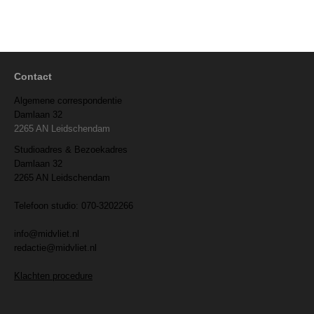
Contact
Algemene correspondentie
Damlaan 32
2265 AN Leidschendam
Studioadres & Bezoekadres
Damlaan 32
2265 AN Leidschendam
Telefoon studio: 070-3202266
info@midvliet.nl
redactie@midvliet.nl
Klachten procedure