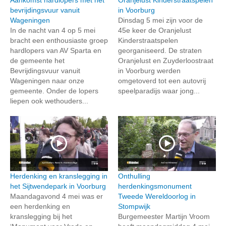
bevrijdingsvuur vanuit
in Voorburg
Wageningen
Dinsdag 5 mei zijn voor de
In de nacht van 4 op 5 mei
45e keer de Oranjelust
bracht een enthousiaste groep
Kinderstraatspelen
hardlopers van AV Sparta en
georganiseerd. De straten
de gemeente het
Oranjelust en Zuyderloostraat
Bevrijdingsvuur vanuit
in Voorburg werden
Wageningen naar onze
omgetoverd tot een autovrij
gemeente. Onder de lopers
speelparadijs waar jong...
liepen ook wethouders...
Herdenking en kranslegging in
Onthulling
het Sijtwendepark in Voorburg
herdenkingsmonument
Maandagavond 4 mei was er
Tweede Wereldoorlog in
een herdenking en
Stompwijk
kranslegging bij het
Burgemeester Martijn Vroom