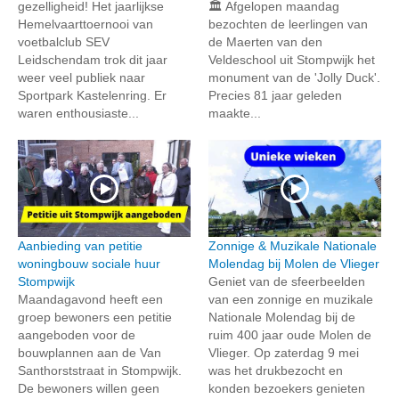
gezelligheid! Het jaarlijkse
🏛️ Afgelopen maandag
Hemelvaarttoernooi van
bezochten de leerlingen van
voetbalclub SEV
de Maerten van den
Leidschendam trok dit jaar
Veldeschool uit Stompwijk het
weer veel publiek naar
monument van de 'Jolly Duck'.
Sportpark Kastelenring. Er
Precies 81 jaar geleden
waren enthousiaste...
maakte...
Aanbieding van petitie
Zonnige & Muzikale Nationale
woningbouw sociale huur
Molendag bij Molen de Vlieger
Stompwijk
Geniet van de sfeerbeelden
Maandagavond heeft een
van een zonnige en muzikale
groep bewoners een petitie
Nationale Molendag bij de
aangeboden voor de
ruim 400 jaar oude Molen de
bouwplannen aan de Van
Vlieger. Op zaterdag 9 mei
Santhorststraat in Stompwijk.
was het drukbezocht en
De bewoners willen geen
konden bezoekers genieten