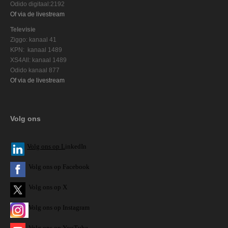
Odido digitaal:2192
Of via de livestream
Televisie
Ziggo: kanaal 41
KPN: kanaal 1489
XS4All: kanaal 1489
Odido kanaal 877
Of via de livestream
Volg ons
V
olg ons op L
inkedIn
Volg ons op Facebook
Volg ons op X
Volg ons op Instagram
Volg
ons op
YouTube