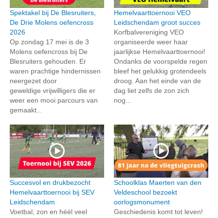
Spektakel bij De Blesruiters,
Hemelvaarttoernooi VEO
De Drie Molens oefencross
Leidschendam groot succes
2026
Korfbalvereniging VEO
Op zondag 17 mei is de 3
organiseerde weer haar
Molens oefencross bij De
jaarlijkse Hemelvaarttoernooi!
Blesruiters gehouden. Er
Ondanks de voorspelde regen
waren prachtige hindernissen
bleef het gelukkig grotendeels
neergezet door
droog. Aan het einde van de
geweldige vrijwilligers die er
dag liet zelfs de zon zich
weer een mooi parcours van
nog...
gemaakt...
Succesvol en drukbezocht
Schoolklas Maerten van den
Hemelvaarttoernooi bij SEV
Veldeschool bezoekt
Leidschendam
oorlogsmonument
Voetbal, zon en héél veel
Geschiedenis komt tot leven!