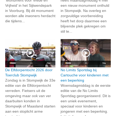
‘Monument voor Vrede en
heeft maandagmiddag 4 mei
Vrijheid’ in het Sijtwendepark
een nieuw monument onthuld
in Voorburg. Bij dit monument
in Stompwijk. Na overleg en
worden alle inwoners herdacht
zorgvuldige voorbereiding
die tijdens...
heeft het dorp daarmee een
blijvende plek gekregen om
stil te...
De Elfdorpentocht 2026 door
No Limits Sportdag bij
Toerclub Stompwijk
Cartouche voor kinderen met
Zondag is in Stompwijk de 33e
een beperking
editie van de Elfdorpentocht
Woensdagmiddag is de eerste
verreden. Fietsers uit de
editie van de No Limits
omgeving maar ook van ver
Sportdag georganiseerd. Dit is
daarbuiten konden in
een uniek evenement,
Stompwijk of Maasland starten
speciaal voor kinderen en
aan een stoplicht arme
jongeren met een beperking.