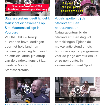
Staatssecretaris geeft landelijk
Vogels spotten bij de
startschot eindexamens op
Starrevaart: Een
Sint-Maartenscollege in
natuuravontuur
Voorburg
Natuuravontuur bij de
VOORBURG – Terwijl
Starrevaart: Een dag vol
duizenden havo-leerlingen
ontdekkingen Tijdens de
door het hele land hun
meivakantie stond er iets
pennen gereedlegden, vond
bijzonders op het programma
de officiële landelijke aftrap
voor de jonge avonturiers uit
van de eindexamens dit jaar
onze gemeente. In
plaats in Voorburg.
samenwerking met Sport...
Staatssecretaris...
Aankomst hardlopers met het
Oranjelust Kinderstraatspelen