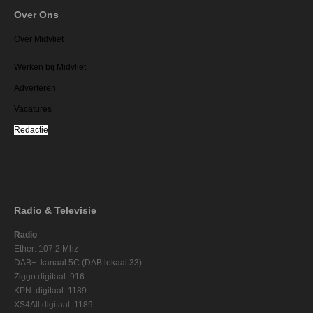
Over Ons
Over Midvliet
Werken bij Midvliet
Adverteren
Vacatures
Redactie
Radio & Televisie
Radio
Ether: 107.2 Mhz
DAB+: kanaal 5C (DAB lokaal 33)
Ziggo digitaal: 916
KPN digitaal: 1189
XS4All digitaal: 1189