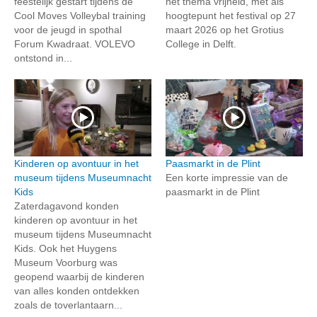
feestelijk gestart tijdens de
het thema vrijheid, met als
Cool Moves Volleybal training
hoogtepunt het festival op 27
voor de jeugd in spothal
maart 2026 op het Grotius
Forum Kwadraat. VOLEVO
College in Delft.
ontstond in...
Kinderen op avontuur in het
Paasmarkt in de Plint
museum tijdens Museumnacht
Een korte impressie van de
Kids
paasmarkt in de Plint
Zaterdagavond konden
kinderen op avontuur in het
museum tijdens Museumnacht
Kids. Ook het Huygens
Museum Voorburg was
geopend waarbij de kinderen
van alles konden ontdekken
zoals de toverlantaarn...