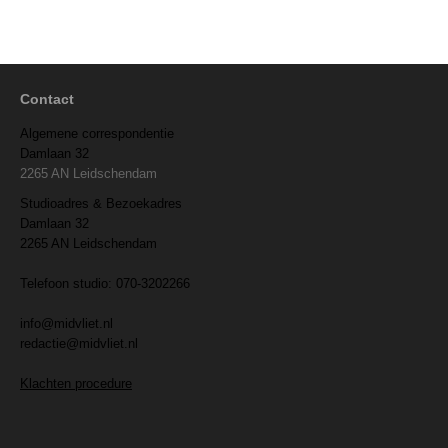
Contact
Algemene correspondentie
Damlaan 32
2265 AN Leidschendam
Studioadres & Bezoekadres
Damlaan 32
2265 AN Leidschendam
Telefoon studio: 070-3202266
info@midvliet.nl
redactie@midvliet.nl
Klachten procedure