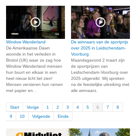
Window Wanderland
De winnaars van de sportprijs
De Amerikaanse Dawn
over 2025 in Leidschendam-
woonde in het verleden in
Voorburg.
Bristol (UK) waar ze zag hoe
Maandagavond 2 maart zijn
Window Wanderland mensen
de sportprijzen van
hun buurt en elkaar in een
Leidschendam-Voorburg over
heel nieuw licht liet zien!
2025 uitgereikt. Wij spreken
Mensen versieren hun ramen
na de feestelijke uitreiking met
met papier en...
alle winnaars.
Start
Vorige
1
2
3
4
5
6
7
8
9
10
Volgende
Einde