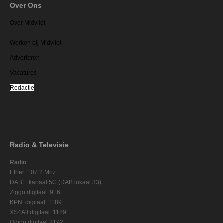
Over Ons
Over Midvliet
Werken bij Midvliet
Adverteren
Vacatures
Redactie
Radio & Televisie
Radio
Ether: 107.2 Mhz
DAB+: kanaal 5C (DAB lokaal 33)
Ziggo digitaal: 916
KPN digitaal: 1189
XS4All digitaal: 1189
Odido digitaal:2192