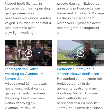
NLdoet heeft Signtaal in
tweede dag van NLdoet, de
Leidschendam een open dag
grooste vrijwilligersactie van
georganiseerd waar
Nederland. Ook bij de Manege
bezoekers workshops konden
Hestar in Leidschendam
volgen. Ook was er een markt
waren veel vrijwilligers actief
met informatie over
met een grote opknapbeurt
vrijwilligerswerk bij...
van...
Leerlingen van Dalton
Wethouder Jeffrey Keus
Voorburg en Gymnasium
lanceert nieuwe deelfietsen
Novum debatteren
Het aanbod van deelmobiliteit
Vrijdagavond 13 maart was
breidt verder uit in de
het jongerendebat van de
gemeente Leidschendam-
gemeente Leidschendam-
Voorburg. Vrijdag 13 maart
Voorburg. Leerlingen van
heeft wethouder van
Dalton Voorburg en
bereikbaarheid en mobiliteit,
Gymnasium Novum
Jeffrey Keus extra deelfietsen