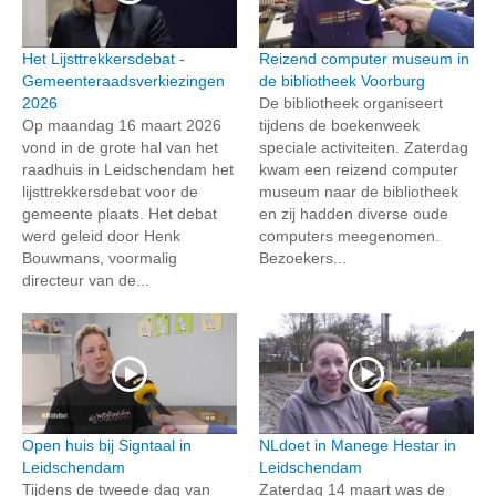
Het Lijsttrekkersdebat -
Reizend computer museum in
Gemeenteraadsverkiezingen
de bibliotheek Voorburg
2026
De bibliotheek organiseert
Op maandag 16 maart 2026
tijdens de boekenweek
vond in de grote hal van het
speciale activiteiten. Zaterdag
raadhuis in Leidschendam het
kwam een reizend computer
lijsttrekkersdebat voor de
museum naar de bibliotheek
gemeente plaats. Het debat
en zij hadden diverse oude
werd geleid door Henk
computers meegenomen.
Bouwmans, voormalig
Bezoekers...
directeur van de...
Open huis bij Signtaal in
NLdoet in Manege Hestar in
Leidschendam
Leidschendam
Tijdens de tweede dag van
Zaterdag 14 maart was de