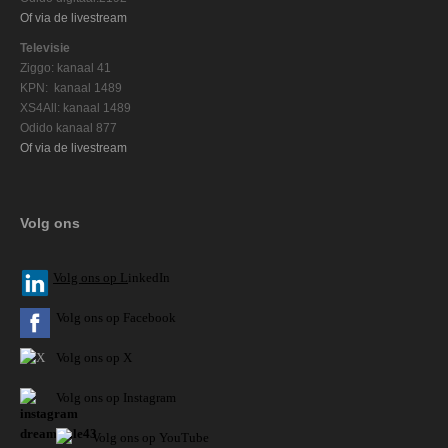
Of via de livestream
Televisie
Ziggo: kanaal 41
KPN: kanaal 1489
XS4All: kanaal 1489
Odido kanaal 877
Of via de livestream
Volg ons
V
olg ons op L
inkedIn
Volg ons op Facebook
Volg ons op X
Volg ons op Instagram
Volg
ons op
YouTube