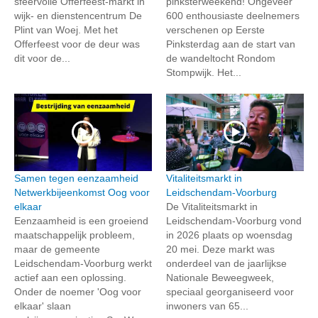
sfeervolle Offerfeest-markt in
pinksterweekend! Ongeveer
wijk- en dienstencentrum De
600 enthousiaste deelnemers
Plint van Woej. Met het
verschenen op Eerste
Offerfeest voor de deur was
Pinksterdag aan de start van
dit voor de...
de wandeltocht Rondom
Stompwijk. Het...
Samen tegen eenzaamheid
Vitaliteitsmarkt in
Netwerkbijeenkomst Oog voor
Leidschendam-Voorburg
elkaar
De Vitaliteitsmarkt in
Eenzaamheid is een groeiend
Leidschendam-Voorburg vond
maatschappelijk probleem,
in 2026 plaats op woensdag
maar de gemeente
20 mei. Deze markt was
Leidschendam-Voorburg werkt
onderdeel van de jaarlijkse
actief aan een oplossing.
Nationale Beweegweek,
Onder de noemer 'Oog voor
speciaal georganiseerd voor
elkaar' slaan
inwoners van 65...