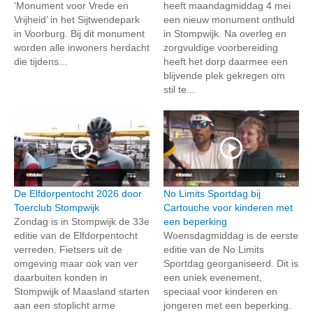
‘Monument voor Vrede en
heeft maandagmiddag 4 mei
Vrijheid’ in het Sijtwendepark
een nieuw monument onthuld
in Voorburg. Bij dit monument
in Stompwijk. Na overleg en
worden alle inwoners herdacht
zorgvuldige voorbereiding
die tijdens...
heeft het dorp daarmee een
blijvende plek gekregen om
stil te...
De Elfdorpentocht 2026 door
No Limits Sportdag bij
Toerclub Stompwijk
Cartouche voor kinderen met
Zondag is in Stompwijk de 33e
een beperking
editie van de Elfdorpentocht
Woensdagmiddag is de eerste
verreden. Fietsers uit de
editie van de No Limits
omgeving maar ook van ver
Sportdag georganiseerd. Dit is
daarbuiten konden in
een uniek evenement,
Stompwijk of Maasland starten
speciaal voor kinderen en
aan een stoplicht arme
jongeren met een beperking.