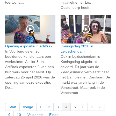
toertocht....
Initiatiefnemer Lex
Oostendorp heeft...
Opening expositie in ArtiBrak
Koningsdag 2026 in
In Voorburg delen 28
Leidschendam
beeldende kunstenaars een
Ook in Leidschendam is
werkruimte: Atelier 3. In
Koningsdag uitgebreid
ArtiBrak exposeren 9 van hen
gevierd. Dit jaar was de
hun werk voor het eerst. Op
kleedjesmarkt verplaatst naar
zaterdag 25 april 2026 was de
het Damplein en Damlaan. De
opening van deze expositie.
markt was jaren lang in de
De...
Venestraat. Maar ook in de
Venestraat...
Start
Vorige
1
2
3
4
5
6
7
8
9
10
Volgende
Einde