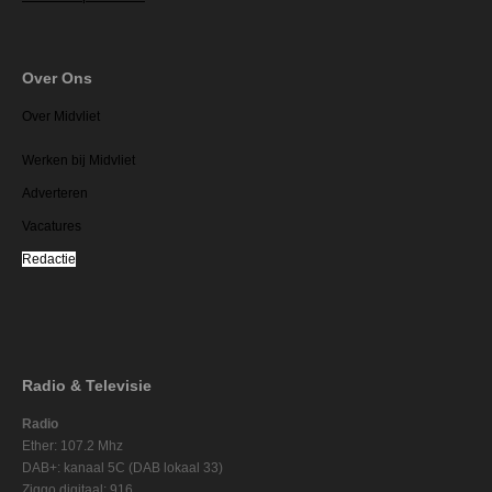
Over Ons
Over Midvliet
Werken bij Midvliet
Adverteren
Vacatures
Redactie
Radio & Televisie
Radio
Ether: 107.2 Mhz
DAB+: kanaal 5C (DAB lokaal 33)
Ziggo digitaal: 916