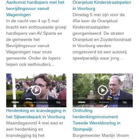
Aankomst hardlopers met het
Oranjelust Kinderstraatspelen
bevrijdingsvuur vanuit
in Voorburg
Wageningen
Dinsdag 5 mei zijn voor de
In de nacht van 4 op 5 mei
45e keer de Oranjelust
bracht een enthousiaste groep
Kinderstraatspelen
hardlopers van AV Sparta en
georganiseerd. De straten
de gemeente het
Oranjelust en Zuyderloostraat
Bevrijdingsvuur vanuit
in Voorburg werden
Wageningen naar onze
omgetoverd tot een autovrij
gemeente. Onder de lopers
speelparadijs waar jong...
liepen ook wethouders...
Herdenking en kranslegging in
Onthulling
het Sijtwendepark in Voorburg
herdenkingsmonument
Maandagavond 4 mei was er
Tweede Wereldoorlog in
een herdenking en
Stompwijk
kranslegging bij het
Burgemeester Martijn Vroom