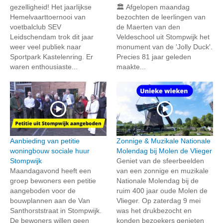
gezelligheid! Het jaarlijkse
🏛️ Afgelopen maandag
Hemelvaarttoernooi van
bezochten de leerlingen van
voetbalclub SEV
de Maerten van den
Leidschendam trok dit jaar
Veldeschool uit Stompwijk het
weer veel publiek naar
monument van de 'Jolly Duck'.
Sportpark Kastelenring. Er
Precies 81 jaar geleden
waren enthousiaste...
maakte...
Aanbieding van petitie
Zonnige & Muzikale Nationale
woningbouw sociale huur
Molendag bij Molen de Vlieger
Stompwijk
Geniet van de sfeerbeelden
Maandagavond heeft een
van een zonnige en muzikale
groep bewoners een petitie
Nationale Molendag bij de
aangeboden voor de
ruim 400 jaar oude Molen de
bouwplannen aan de Van
Vlieger. Op zaterdag 9 mei
Santhorststraat in Stompwijk.
was het drukbezocht en
De bewoners willen geen
konden bezoekers genieten