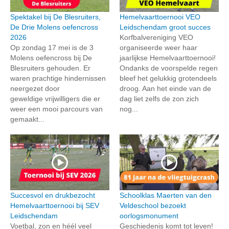
Spektakel bij De Blesruiters,
Hemelvaarttoernooi VEO
De Drie Molens oefencross
Leidschendam groot succes
2026
Korfbalvereniging VEO
Op zondag 17 mei is de 3
organiseerde weer haar
Molens oefencross bij De
jaarlijkse Hemelvaarttoernooi!
Blesruiters gehouden. Er
Ondanks de voorspelde regen
waren prachtige hindernissen
bleef het gelukkig grotendeels
neergezet door
droog. Aan het einde van de
geweldige vrijwilligers die er
dag liet zelfs de zon zich
weer een mooi parcours van
nog...
gemaakt...
Succesvol en drukbezocht
Schoolklas Maerten van den
Hemelvaarttoernooi bij SEV
Veldeschool bezoekt
Leidschendam
oorlogsmonument
Voetbal, zon en héél veel
Geschiedenis komt tot leven!