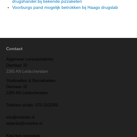
drugshandel bij bekende pizzaketen
Voorburgs pand mogelijk betrokken bij Haags drugslab
Contact
Algemene correspondentie
Damlaan 32
2265 AN Leidschendam
Studioadres & Bezoekadres
Damlaan 32
2265 AN Leidschendam
Telefoon studio: 070-3202266
info@midvliet.nl
redactie@midvliet.nl
Klachten procedure