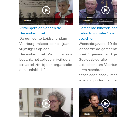
Vrijwilligers ontvangen de
Gemeente lanceert bo
Decembergroet
gebiedsbiografie 1 ge
De gemeente Leidschendam-
gezichten
Voorburg trakteert ook dit jaar
Woensdagavond 10 d
vrijwilligers op een
lanceerde de gemeente
Decembergroet. Met dit cadeau
boek 1 gemeente, 3 ge
bedankt het college vrijwilligers
Gebiedsbiografie
die actief zijn bij een organisatie
Leidschendam-Voorburg
of buurtinitiatief...
geen standaard
geschiedenisboek, ma
levendig portret van de.