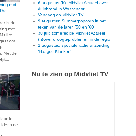
6 augustus (h): Midvliet Actueel over
ning met
duinbrand in Wassenaar
 The
Vandaag op Midvliet TV
9 augustus: Summerpopcorn in het
er is de
teken van de jaren '50 en '60
ning met
30 juli: zomereditie Midvliet Actueel
Mall of
(h)over droogteproblemen in de regio
 gaat om
2 augustus: speciale radio-uitzending
e
'Haagse Klanken'
m. Met de
jk...
Nu te zien op Midvliet TV
kleurde
ijdens de