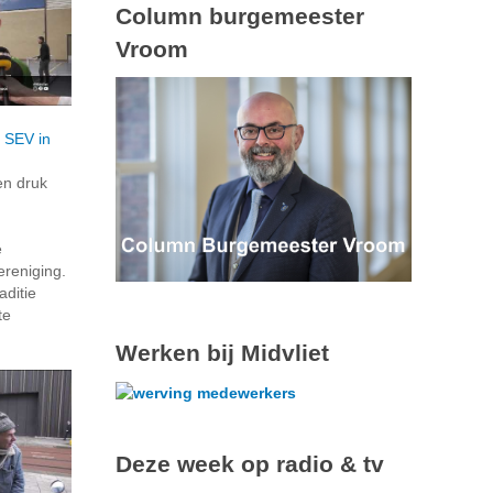
Column burgemeester
Vroom
j SEV in
en druk
e
ereniging.
aditie
te
Werken bij Midvliet
Deze week op radio & tv