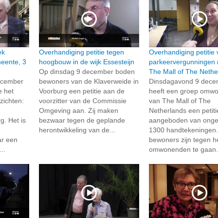
ek
Overhandiging petitie tegen
Overhandiging petitie 
meente, 3
hoogbouw in de wijk Essesteijn
parkeervergunningen
Op dinsdag 9 december boden
The Mall of The Nethe
ecember
bewoners van de Klaverweide in
Dinsdagavond 9 dece
 het
Voorburg een petitie aan de
heeft een groep omw
zichten:
voorzitter van de Commissie
van The Mall of The
Omgeving aan. Zij maken
Netherlands een petiti
. Het is
bezwaar tegen de geplande
aangeboden van onge
herontwikkeling van de...
1300 handtekeningen
ar een
bewoners zijn tegen h
..
omwonenden te gaan.