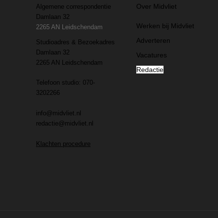
Over Midvliet
Algemene correspondentie
Damlaan 32
Werken bij Midvliet
2265 AN Leidschendam
Adverteren
Studioadres & Bezoekadres
Damlaan 32
Vacatures
2265 AN Leidschendam
Redactie
Telefoon studio: 070-
3202266
info@midvliet.nl
redactie@midvliet.nl
Klachten procedure