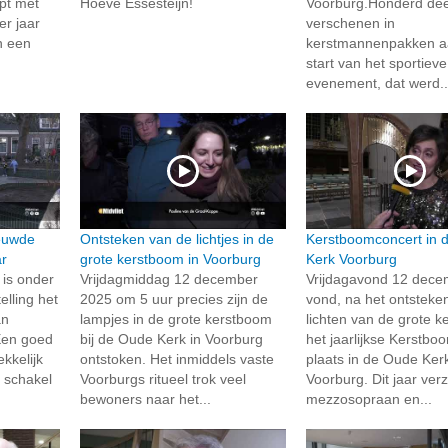
pt met
Hoeve Essesteijn!
Voorburg.Honderd de
r jaar
verschenen in
n een
kerstmannenpakken a
start van het sportieve
evenement, dat werd..
euwde
Ontsteken van de lichtjes in de
Kerstboomconcert in 
r
grote kerstboom in Voorburg
Kerk Voorburg
is onder
Vrijdagmiddag 12 december
Vrijdagavond 12 dece
elling het
2025 om 5 uur precies zijn de
vond, na het ontsteke
an
lampjes in de grote kerstboom
lichten van de grote 
Een goed
bij de Oude Kerk in Voorburg
het jaarlijkse Kerstbo
kkelijk
ontstoken. Het inmiddels vaste
plaats in de Oude Kerk
e schakel
Voorburgs ritueel trok veel
Voorburg. Dit jaar ver
bewoners naar het...
mezzosopraan en...