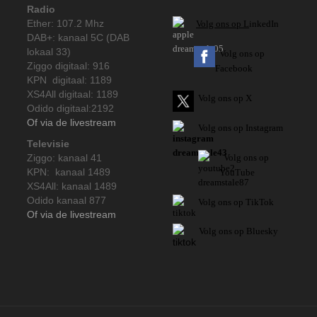
Radio
Ether: 107.2 Mhz
V
olg ons op L
inkedIn
DAB+: kanaal 5C (DAB
lokaal 33)
Volg ons op
Ziggo digitaal: 916
Facebook
KPN digitaal: 1189
XS4All digitaal: 1189
Volg ons op X
Odido digitaal:2192
Of via de livestream
Volg ons op Instagram
Televisie
Ziggo: kanaal 41
Volg
ons op
KPN: kanaal 1489
YouTube
XS4All: kanaal 1489
Odido kanaal 877
Volg ons op TikTok
Of via de livestream
Volg ons op Bluesky