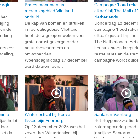
 wijk
Protestmonument in
Campagne 'houd reke
recreatiegebied Vlietland
elkaar' bij The Mall of
mber
onthuld
Netherlands
iging
De kap van bomen en struiken
Donderdag 18 decemb
en de
in recreatiegebied Vlietland
campagne 'houd reke
erking
heeft de afgelopen weken voor
elkaar' gestart bij The 
grote onrust gezorgd onder
The Netherlands. Het
ners een
natuurbeschermers en
het stuk stoep langs d
deling,
omwonenden.
restaurants en de tra
Woensdagmiddag 17 december
campagne wordt duideli
werd daarom een...
inima
Winterfestival bij Hoeve
Santarun Voorburg
tjes helpt
Essesteijn Voorburg.
Het Huygenskwartier 
door.
Op 13 december 2025 was het
zaterdagmiddag rood t
tief dat
zover: het Winterfestival bij
jaarlijkse Santarun