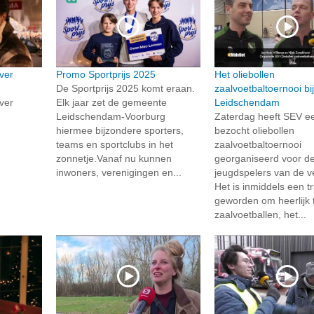
ver
Promo Sportprijs 2025
Het oliebollen
De Sportprijs 2025 komt eraan.
zaalvoetbaltoernooi bi
ver
Elk jaar zet de gemeente
Leidschendam
Leidschendam-Voorburg
Zaterdag heeft SEV e
hiermee bijzondere sporters,
bezocht oliebollen
teams en sportclubs in het
zaalvoetbaltoernooi
zonnetje.Vanaf nu kunnen
georganiseerd voor d
inwoners, verenigingen en...
jeugdspelers van de v
Het is inmiddels een tr
geworden om heerlijk 
zaalvoetballen, het...