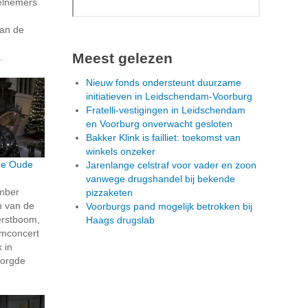
elnemers
an de
Meest gelezen
.
Nieuw fonds ondersteunt duurzame
initiatieven in Leidschendam-Voorburg
Fratelli-vestigingen in Leidschendam
en Voorburg onverwacht gesloten
Bakker Klink is failliet: toekomst van
winkels onzeker
de Oude
Jarenlange celstraf voor vader en zoon
vanwege drugshandel bij bekende
mber
pizzaketen
n van de
Voorburgs pand mogelijk betrokken bij
kerstboom,
Haags drugslab
omconcert
 in
zorgde