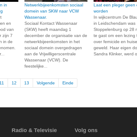
n in
Netwerkbijeenkomsten sociaal
Laat een pleger geen
rg
domein van SKW naar VCW
worden
t
Wassenaar.
In wijkcentrum De Bl
zen en
Sociaal Kontact Wassenaar
in Leidschendam was
bod van
(SKW) heeft maandag 1
Stoppelenburg op 28
 zijn 7
december de organisatie van de
te gast om een lezing
n in de
netwerkbijeenkomsten in het
over femicide en huisel
genomen.
sociaal domein overgedragen
geweld. Haar eigen do
...
aan de Vrijwilligerscentrale
Sandra Klinker, werd o
Wassenaar (VCW). De
feestelijke...
11
12
13
Volgende
Einde
Radio & Televisie
Volg ons