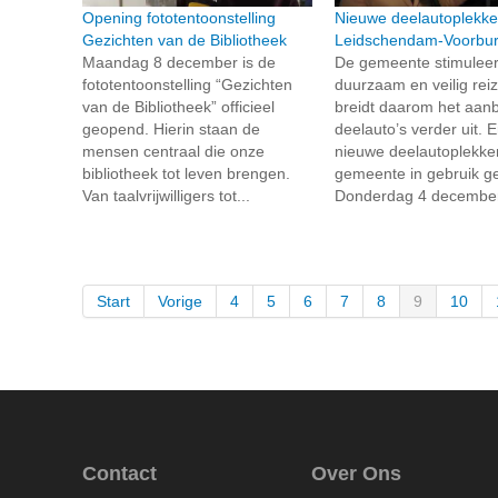
Opening fototentoonstelling
Nieuwe deelautoplekke
Gezichten van de Bibliotheek
Leidschendam-Voorbu
Maandag 8 december is de
De gemeente stimuleer
fototentoonstelling “Gezichten
duurzaam en veilig rei
van de Bibliotheek” officieel
breidt daarom het aan
geopend. Hierin staan de
deelauto’s verder uit. Er
mensen centraal die onze
nieuwe deelautoplekke
bibliotheek tot leven brengen.
gemeente in gebruik 
Van taalvrijwilligers tot...
Donderdag 4 december
Start
Vorige
4
5
6
7
8
9
10
Contact
Over Ons