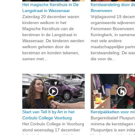
Het magische Kersthuis in De
Kerstwandeling door de
Langstraat in Wassenaar
Bovenveen
Zaterdag 20 december waren
Vrijdagavond 19 dece
kinderen welkom in het
organiseerde wijkveren
Magische Kersthuis van de
Fenomeen Bovenveen 
kerstman in de Langstraat in
Koningkerk, in samenw
Wassenaar. De kinderen werden
met vele andere
welkom geheten door de
maatschappelijke part
kerstman en konden tekenen,
kerstwandeling. De wan
samen met...
die voor de...
Start van Tell It by Art in het
Kerstpakketten voor m
Corbulo College Voorburg
Burgerinitiatief Pluspun
Het Corbulo College in Voorburg
minima de kerstdagen 
stond woensdag 17 december
Pluspuntjes is een initia