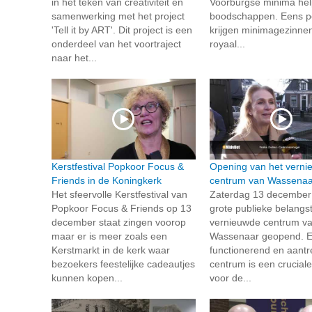
in het teken van creativiteit en
Voorburgse minima hel
samenwerking met het project
boodschappen. Eens pe
'Tell it by ART'. Dit project is een
krijgen minimagezinne
onderdeel van het voortraject
royaal...
naar het...
Kerstfestival Popkoor Focus &
Opening van het verni
Friends in de Koningkerk
centrum van Wassenaa
Het sfeervolle Kerstfestival van
Zaterdag 13 december 
Popkoor Focus & Friends op 13
grote publieke belangst
december staat zingen voorop
vernieuwde centrum v
maar er is meer zoals een
Wassenaar geopend. 
Kerstmarkt in de kerk waar
functionerend en aantre
bezoekers feestelijke cadeautjes
centrum is een crucial
kunnen kopen...
voor de...