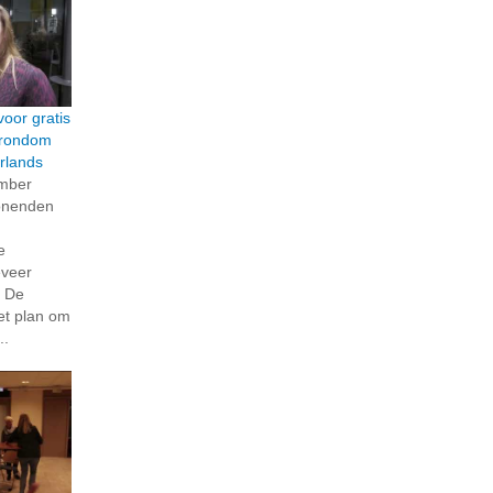
voor gratis
 rondom
rlands
mber
onenden
e
veer
. De
et plan om
..