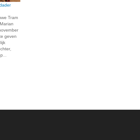
 dader
auwe Tram
 Marian
 november
 te geven
ijk
chter,
p...