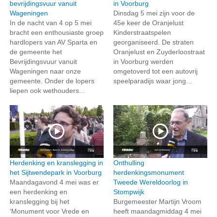
bevrijdingsvuur vanuit
in Voorburg
Wageningen
Dinsdag 5 mei zijn voor de
In de nacht van 4 op 5 mei
45e keer de Oranjelust
bracht een enthousiaste groep
Kinderstraatspelen
hardlopers van AV Sparta en
georganiseerd. De straten
de gemeente het
Oranjelust en Zuyderloostraat
Bevrijdingsvuur vanuit
in Voorburg werden
Wageningen naar onze
omgetoverd tot een autovrij
gemeente. Onder de lopers
speelparadijs waar jong...
liepen ook wethouders...
Herdenking en kranslegging in
Onthulling
het Sijtwendepark in Voorburg
herdenkingsmonument
Maandagavond 4 mei was er
Tweede Wereldoorlog in
een herdenking en
Stompwijk
kranslegging bij het
Burgemeester Martijn Vroom
‘Monument voor Vrede en
heeft maandagmiddag 4 mei