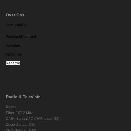
Over Ons
Over Midvliet
Werken bij Midvliet
Adverteren
Vacatures
Redactie
Radio & Televisie
Radio
Ether: 107.2 Mhz
DAB+: kanaal 5C (DAB lokaal 33)
Ziggo digitaal: 916
KPN digitaal: 1189