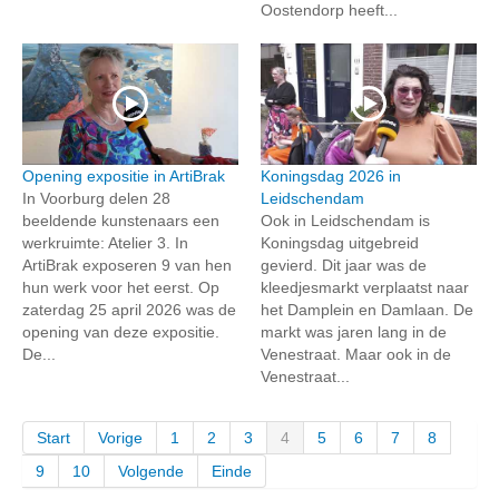
Oostendorp heeft...
Opening expositie in ArtiBrak
Koningsdag 2026 in
In Voorburg delen 28
Leidschendam
beeldende kunstenaars een
Ook in Leidschendam is
werkruimte: Atelier 3. In
Koningsdag uitgebreid
ArtiBrak exposeren 9 van hen
gevierd. Dit jaar was de
hun werk voor het eerst. Op
kleedjesmarkt verplaatst naar
zaterdag 25 april 2026 was de
het Damplein en Damlaan. De
opening van deze expositie.
markt was jaren lang in de
De...
Venestraat. Maar ook in de
Venestraat...
Start
Vorige
1
2
3
4
5
6
7
8
9
10
Volgende
Einde