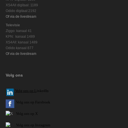
XS4All digitaal: 1189
Odido digitaal:2192
Of via de livestream
Televisie
Ziggo: kanaal 41
KPN: kanaal 1489
XS4All: kanaal 1489
Odido kanaal 877
Of via de livestream
Volg ons
V
olg ons op L
inkedIn
Volg ons op Facebook
Volg ons op X
Volg ons op Instagram