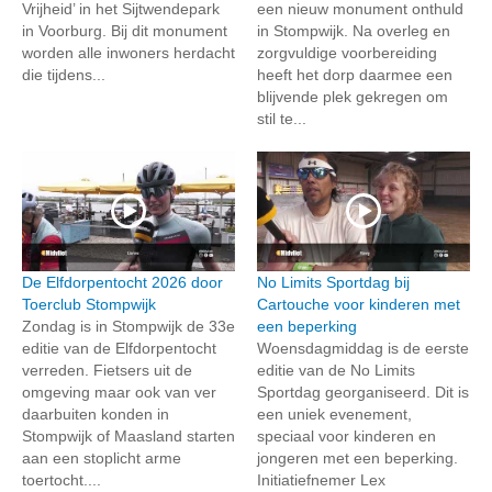
Vrijheid’ in het Sijtwendepark
een nieuw monument onthuld
in Voorburg. Bij dit monument
in Stompwijk. Na overleg en
worden alle inwoners herdacht
zorgvuldige voorbereiding
die tijdens...
heeft het dorp daarmee een
blijvende plek gekregen om
stil te...
De Elfdorpentocht 2026 door
No Limits Sportdag bij
Toerclub Stompwijk
Cartouche voor kinderen met
Zondag is in Stompwijk de 33e
een beperking
editie van de Elfdorpentocht
Woensdagmiddag is de eerste
verreden. Fietsers uit de
editie van de No Limits
omgeving maar ook van ver
Sportdag georganiseerd. Dit is
daarbuiten konden in
een uniek evenement,
Stompwijk of Maasland starten
speciaal voor kinderen en
aan een stoplicht arme
jongeren met een beperking.
toertocht....
Initiatiefnemer Lex