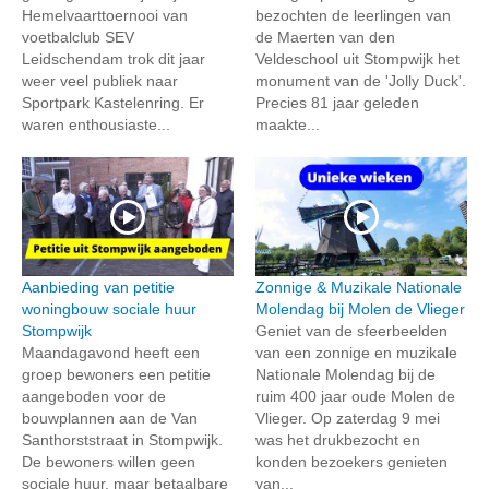
Hemelvaarttoernooi van
bezochten de leerlingen van
voetbalclub SEV
de Maerten van den
Leidschendam trok dit jaar
Veldeschool uit Stompwijk het
weer veel publiek naar
monument van de 'Jolly Duck'.
Sportpark Kastelenring. Er
Precies 81 jaar geleden
waren enthousiaste...
maakte...
Aanbieding van petitie
Zonnige & Muzikale Nationale
woningbouw sociale huur
Molendag bij Molen de Vlieger
Stompwijk
Geniet van de sfeerbeelden
Maandagavond heeft een
van een zonnige en muzikale
groep bewoners een petitie
Nationale Molendag bij de
aangeboden voor de
ruim 400 jaar oude Molen de
bouwplannen aan de Van
Vlieger. Op zaterdag 9 mei
Santhorststraat in Stompwijk.
was het drukbezocht en
De bewoners willen geen
konden bezoekers genieten
sociale huur, maar betaalbare
van...