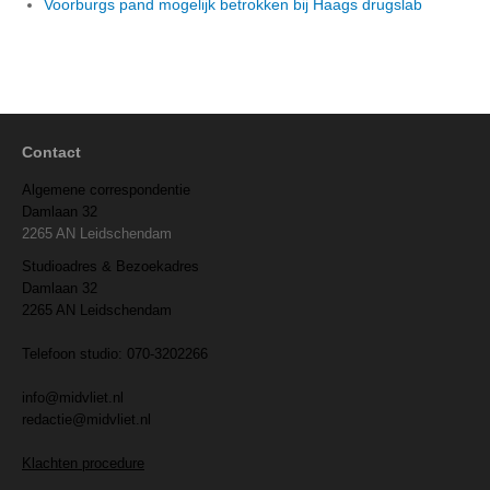
Voorburgs pand mogelijk betrokken bij Haags drugslab
Contact
Algemene correspondentie
Damlaan 32
2265 AN Leidschendam
Studioadres & Bezoekadres
Damlaan 32
2265 AN Leidschendam
Telefoon studio: 070-3202266
info@midvliet.nl
redactie@midvliet.nl
Klachten procedure