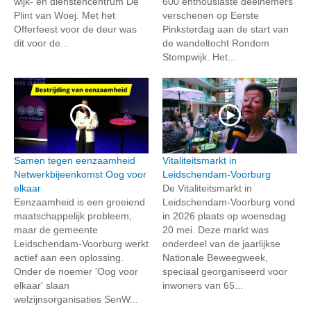
wijk- en dienstencentrum De
600 enthousiaste deelnemers
Plint van Woej. Met het
verschenen op Eerste
Offerfeest voor de deur was
Pinksterdag aan de start van
dit voor de...
de wandeltocht Rondom
Stompwijk. Het...
Samen tegen eenzaamheid
Vitaliteitsmarkt in
Netwerkbijeenkomst Oog voor
Leidschendam-Voorburg
elkaar
De Vitaliteitsmarkt in
Eenzaamheid is een groeiend
Leidschendam-Voorburg vond
maatschappelijk probleem,
in 2026 plaats op woensdag
maar de gemeente
20 mei. Deze markt was
Leidschendam-Voorburg werkt
onderdeel van de jaarlijkse
actief aan een oplossing.
Nationale Beweegweek,
Onder de noemer 'Oog voor
speciaal georganiseerd voor
elkaar' slaan
inwoners van 65...
welzijnsorganisaties SenW...