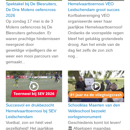
Spektakel bij De Blesruiters,
Hemelvaarttoernooi VEO
De Drie Molens oefencross
Leidschendam groot succes
2026
Korfbalvereniging VEO
Op zondag 17 mei is de 3
organiseerde weer haar
Molens oefencross bij De
jaarlijkse Hemelvaarttoernooi!
Blesruiters gehouden. Er
Ondanks de voorspelde regen
waren prachtige hindernissen
bleef het gelukkig grotendeels
neergezet door
droog. Aan het einde van de
geweldige vrijwilligers die er
dag liet zelfs de zon zich
weer een mooi parcours van
nog...
gemaakt...
Succesvol en drukbezocht
Schoolklas Maerten van den
Hemelvaarttoernooi bij SEV
Veldeschool bezoekt
Leidschendam
oorlogsmonument
Voetbal, zon en héél veel
Geschiedenis komt tot leven!
gezelligheid! Het jaarlijkse
🏛️ Afgelopen maandag