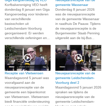
Korfbalvereniging VEO heeft
gemeente Wassenaar
donderdag 8 januari een Giga
Donderdag 8 januari 2026
Kangoeroedag voor kinderen
was de nieuwjaarsreceptie
van verschillende
van de gemeente Wassenaar
basisscholen uit
in raadhuis De Paauw. Tijdens
Leidschendam-Voorburg
de nieuwjaarsreceptie is de
georganiseerd. Er werden
Burgemeester Staab Penning
verschillende oefeningen en...
uitgereikt aan de bij-Bus...
Receptie van Vlietwensen
Nieuwjaarsreceptie van de
Maandagavond 5 januari was
gemeente Leidschendam-
voorafgaand aan de
Voorburg deel 2
nieuwjaarsreceptie van de
Maandagavond 5 januari 2026
gemeente een bijeenkomst
spraken we tijdens de
van Vlietwensen. Vlietwensen
nieuwjaarsreceptie van de
biedt financiële ondersteuning
gemeente Leidschendam-