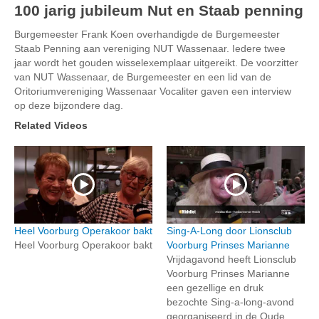
100 jarig jubileum Nut en Staab penning
Burgemeester Frank Koen overhandigde de Burgemeester
Staab Penning aan vereniging NUT Wassenaar. Iedere twee
jaar wordt het gouden wisselexemplaar uitgereikt. De voorzitter
van NUT Wassenaar, de Burgemeester en een lid van de
Oritoriumvereniging Wassenaar Vocaliter gaven een interview
op deze bijzondere dag.
Related Videos
Heel Voorburg Operakoor bakt
Sing-A-Long door Lionsclub
Heel Voorburg Operakoor bakt
Voorburg Prinses Marianne
Vrijdagavond heeft Lionsclub
Voorburg Prinses Marianne
een gezellige en druk
bezochte Sing-a-long-avond
georganiseerd in de Oude