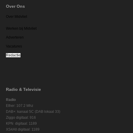
Over Ons
Over Midvliet
Werken bij Midvliet
Adverteren
Vacatures
Redactie
Radio & Televisie
Radio
Ether: 107.2 Mhz
DAB+: kanaal 5C (DAB lokaal 33)
Ziggo digitaal: 916
KPN digitaal: 1189
XS4All digitaal: 1189