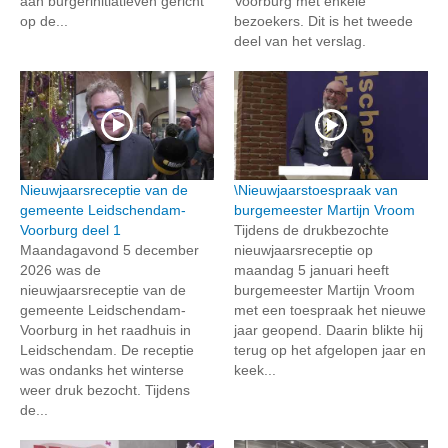
aan burgerinitiatieven gericht
Voorburg met enkele
op de...
bezoekers. Dit is het tweede
deel van het verslag.
Nieuwjaarsreceptie van de
\Nieuwjaarstoespraak van
gemeente Leidschendam-
burgemeester Martijn Vroom
Voorburg deel 1
Tijdens de drukbezochte
Maandagavond 5 december
nieuwjaarsreceptie op
2026 was de
maandag 5 januari heeft
nieuwjaarsreceptie van de
burgemeester Martijn Vroom
gemeente Leidschendam-
met een toespraak het nieuwe
Voorburg in het raadhuis in
jaar geopend. Daarin blikte hij
Leidschendam. De receptie
terug op het afgelopen jaar en
was ondanks het winterse
keek...
weer druk bezocht. Tijdens
de...