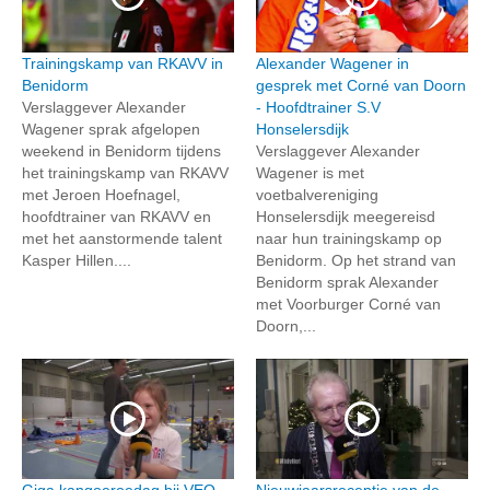
Trainingskamp van RKAVV in
Alexander Wagener in
Benidorm
gesprek met Corné van Doorn
Verslaggever Alexander
- Hoofdtrainer S.V
Wagener sprak afgelopen
Honselersdijk
weekend in Benidorm tijdens
Verslaggever Alexander
het trainingskamp van RKAVV
Wagener is met
met Jeroen Hoefnagel,
voetbalvereniging
hoofdtrainer van RKAVV en
Honselersdijk meegereisd
met het aanstormende talent
naar hun trainingskamp op
Kasper Hillen....
Benidorm. Op het strand van
Benidorm sprak Alexander
met Voorburger Corné van
Doorn,...
Giga kangoeroedag bij VEO
Nieuwjaarsreceptie van de