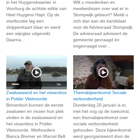
in het Huygenskwartier in
Wilt u meedenken en
Voorburg de achtste editie van
meebeslissen over wat er in
Heel Huygens Hapt. Op de
Stompwijk gebeurt? Meldt u
startlocatie lag een
zich dan aan als kandidaat
strippenkaart klaar en werd
voor de Adviesraad Stompwijk.
een wijnglas uitgereikt.
De adviesraad adviseert de
Daarna...
gemeente gevraagd én
ongevraagd over...
Zwaluwwand en het vissenbos
Themabijeenkomst Sociale
in Polder Vlietvoorde
verbondenheid
Binnenkort kunnen de eerste
Donderdag 20 januari is er,
zwaluwen en vissen hun plek
met het oog op de toekomst,
vinden in de zwaluwwand en
een themabijeenkomst over
het vissenbos in Polder
sociale verbondenheid
Vlietvoorde. Wethouders
gehouden. Deze bijeenkomst
Bianca Bremer en Marcel Belt
werd georganiseerd door de