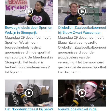
Beweegkriebels door Sport en
Oliebollen Zaalvoetbaltoernooi
Welzijn in Stompwijk
bij Blauw-Zwart Wassenaar
Maandag 29 december heeft
Maandag 29 december heeft
Sport en Welzijn een
Blauw-Zwart een gezellig
beweegkriebels festival
Oliebollen Zaalvoetbaltoernooi
georganiseerd in de sporthal
georganiseerd voor de
van sportpark De Meerhorst in
jeugdspelers van de
Stompwijk. Het festival is
vereniging. Het toernooi werd
bedoeld voor kinderen van 2
gespeeld in de mooie Sporthal
tot 6 jaar...
De Duinpan....
Het Noorderlichtfeest bij SenW
Nieuwe boekwinkel in de