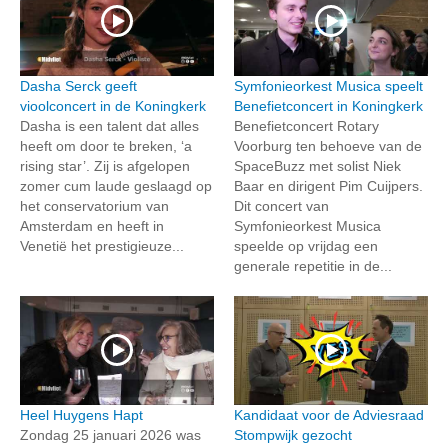
Dasha Serck geeft
Symfonieorkest Musica speelt
vioolconcert in de Koningkerk
Benefietconcert in Koningkerk
Dasha is een talent dat alles
Benefietconcert Rotary
heeft om door te breken, ‘a
Voorburg ten behoeve van de
rising star’. Zij is afgelopen
SpaceBuzz met solist Niek
zomer cum laude geslaagd op
Baar en dirigent Pim Cuijpers.
het conservatorium van
Dit concert van
Amsterdam en heeft in
Symfonieorkest Musica
Venetië het prestigieuze...
speelde op vrijdag een
generale repetitie in de...
Heel Huygens Hapt
Kandidaat voor de Adviesraad
Zondag 25 januari 2026 was
Stompwijk gezocht