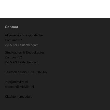
Contact
Algemene correspondentie
Damlaan 32
2265 AN Leidschendam
Studioadres & Bezoekadres
Damlaan 32
2265 AN Leidschendam
Telefoon studio: 070-3202266
info@midvliet.nl
redactie@midvliet.nl
Klachten procedure