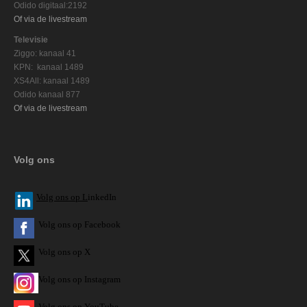
Odido digitaal:2192
Of via de livestream
Televisie
Ziggo: kanaal 41
KPN: kanaal 1489
XS4All: kanaal 1489
Odido kanaal 877
Of via de livestream
Volg ons
V
olg ons op L
inkedIn
Volg ons op Facebook
Volg ons op X
Volg ons op Instagram
Volg
ons op
YouTube