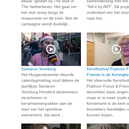
elkaar' gestart bij The Mall of
samenwerking met het 
The Netherlands. Het gaat om
'Tell it by ART'. Dit proj
het stuk stoep langs de
onderdeel van het voor
restaurants en de tram. Met de
naar het...
campagne wordt duidelijk...
Santarun Voorburg
Kerstfestival Popkoor 
Het Huygenskwartier kleurde
Friends in de Koningke
zaterdagmiddag rood tijdens de
Het sfeervolle Kerstfest
jaarlijkse Santarun
Popkoor Focus & Frien
Voorburg.Honderd deelnemers
december staat zingen
verschenen in
maar er is meer zoals 
kerstmannenpakken aan de
Kerstmarkt in de kerk 
start van het sportieve
bezoekers feestelijke 
evenement, dat werd...
kunnen kopen...