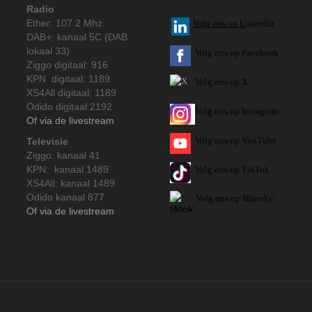
Radio
Ether: 107.2 Mhz
V
olg ons op L
inkedIn
DAB+: kanaal 5C (DAB
lokaal 33)
Volg ons op Facebook
Ziggo digitaal: 916
KPN digitaal: 1189
Volg ons op X
XS4All digitaal: 1189
Odido digitaal:2192
Volg ons op Instagram
Of via de livestream
Volg
ons op
YouTube
Televisie
Ziggo: kanaal 41
KPN: kanaal 1489
Volg ons op TikTok
XS4All: kanaal 1489
Odido kanaal 877
Volg ons op Bluesky
Of via de livestream