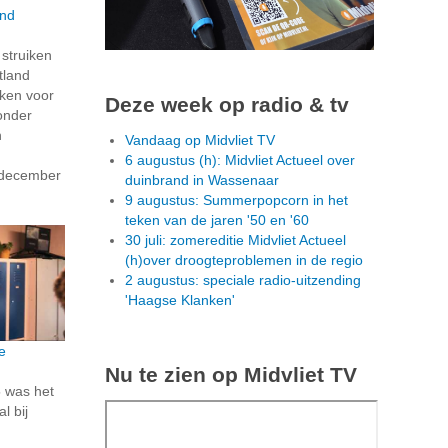
and
struiken
tland
eken voor
Deze week op radio & tv
onder
n
Vandaag op Midvliet TV
6 augustus (h): Midvliet Actueel over
december
duinbrand in Wassenaar
9 augustus: Summerpopcorn in het
teken van de jaren '50 en '60
30 juli: zomereditie Midvliet Actueel
(h)over droogteproblemen in de regio
2 augustus: speciale radio-uitzending
'Haagse Klanken'
ve
Nu te zien op Midvliet TV
 was het
l bij