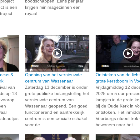
project
boodschappen. Eens per jaar
ect is een
krijgen minimagezinnen een
traject
royaal...
Focus &
Opening van het vernieuwde
Ontsteken van de licht
rk
centrum van Wassenaar
grote kerstboom in Vo
ival van
Zaterdag 13 december is onder
Vrijdagmiddag 12 de
ds op 13
grote publieke belangstelling het
2025 om 5 uur precies
 voorop
vernieuwde centrum van
lampjes in de grote k
een
Wassenaar geopend. Een goed
bij de Oude Kerk in V
waar
functionerend en aantrekkelijk
ontstoken. Het inmidd
cadeautjes
centrum is een cruciale schakel
Voorburgs ritueel trok 
voor de...
bewoners naar het...