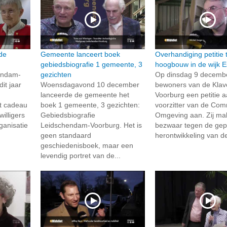
 de
Gemeente lanceert boek
Overhandiging petitie
gebiedsbiografie 1 gemeente, 3
hoogbouw in de wijk E
endam-
gezichten
Op dinsdag 9 decemb
it jaar
Woensdagavond 10 december
bewoners van de Klav
lanceerde de gemeente het
Voorburg een petitie 
t cadeau
boek 1 gemeente, 3 gezichten:
voorzitter van de Com
willigers
Gebiedsbiografie
Omgeving aan. Zij ma
rganisatie
Leidschendam-Voorburg. Het is
bezwaar tegen de gep
geen standaard
herontwikkeling van de
geschiedenisboek, maar een
levendig portret van de...