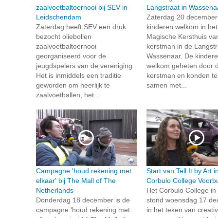
zaalvoetbaltoernooi bij SEV in
Langstraat in Wassena
Leidschendam
Zaterdag 20 december
Zaterdag heeft SEV een druk
kinderen welkom in het
bezocht oliebollen
Magische Kersthuis va
zaalvoetbaltoernooi
kerstman in de Langstr
georganiseerd voor de
Wassenaar. De kinder
jeugdspelers van de vereniging.
welkom geheten door 
Het is inmiddels een traditie
kerstman en konden te
geworden om heerlijk te
samen met...
zaalvoetballen, het...
Campagne 'houd rekening met
Start van Tell It by Art i
elkaar' bij The Mall of The
Corbulo College Voorb
Netherlands
Het Corbulo College in
Donderdag 18 december is de
stond woensdag 17 d
campagne 'houd rekening met
in het teken van creativ