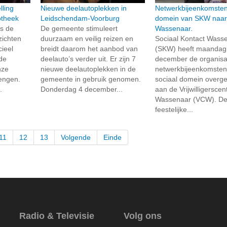
lling
Nieuwe deelautoplekken in
Netwerkbijeenkomsten
otheek
Leidschendam-Voorburg
domein van SKW naa
s de
De gemeente stimuleert
Wassenaar.
zichten
duurzaam en veilig reizen en
Sociaal Kontact Wass
cieel
breidt daarom het aanbod van
(SKW) heeft maandag
de
deelauto’s verder uit. Er zijn 7
december de organisa
nze
nieuwe deelautoplekken in de
netwerkbijeenkomsten 
rengen.
gemeente in gebruik genomen.
sociaal domein overg
.
Donderdag 4 december...
aan de Vrijwilligerscen
Wassenaar (VCW). D
feestelijke...
11
12
13
Volgende
Einde
Radio & Televisie
Volg ons