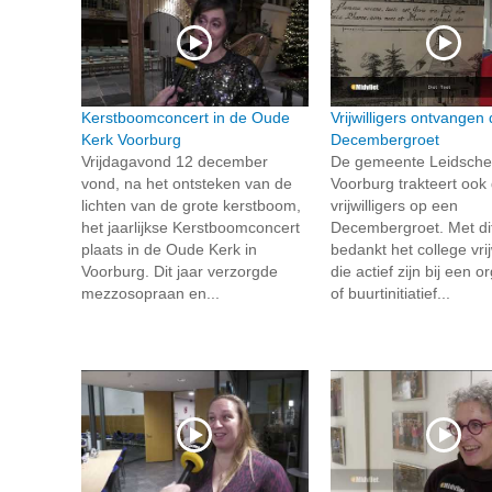
Kerstboomconcert in de Oude
Vrijwilligers ontvangen
Kerk Voorburg
Decembergroet
Vrijdagavond 12 december
De gemeente Leidsch
vond, na het ontsteken van de
Voorburg trakteert ook d
lichten van de grote kerstboom,
vrijwilligers op een
het jaarlijkse Kerstboomconcert
Decembergroet. Met di
plaats in de Oude Kerk in
bedankt het college vrij
Voorburg. Dit jaar verzorgde
die actief zijn bij een o
mezzosopraan en...
of buurtinitiatief...