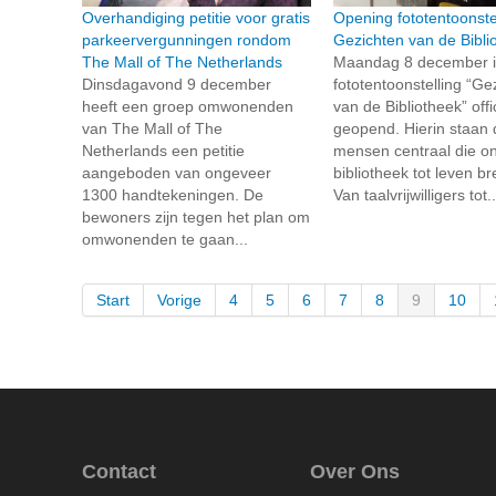
Overhandiging petitie voor gratis
Opening fototentoonste
parkeervergunningen rondom
Gezichten van de Bibli
The Mall of The Netherlands
Maandag 8 december i
Dinsdagavond 9 december
fototentoonstelling “Ge
heeft een groep omwonenden
van de Bibliotheek” offi
van The Mall of The
geopend. Hierin staan 
Netherlands een petitie
mensen centraal die o
aangeboden van ongeveer
bibliotheek tot leven b
1300 handtekeningen. De
Van taalvrijwilligers tot..
bewoners zijn tegen het plan om
omwonenden te gaan...
Start
Vorige
4
5
6
7
8
9
10
Contact
Over Ons