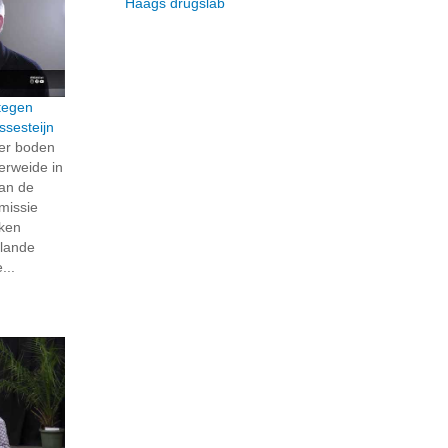
Haags drugslab
 tegen
ssesteijn
er boden
erweide in
aan de
missie
ken
lande
...