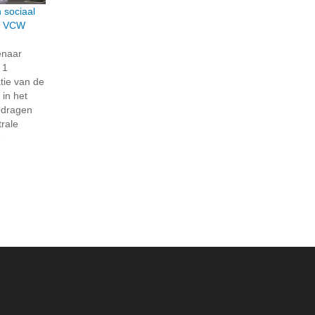
 sociaal
r VCW
enaar
 1
tie van de
in het
edragen
trale
e