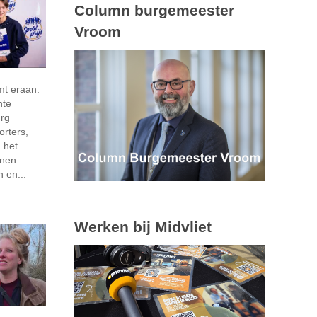
Column burgemeester
Vroom
5
mt eraan.
nte
rg
orters,
 het
nnen
 en...
Werken bij Midvliet