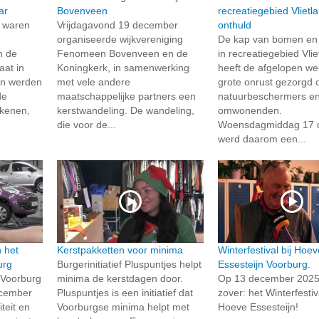
ar
Bovenveen
recreatiegebied Vlietl
 waren
Vrijdagavond 19 december
onthuld
organiseerde wijkvereniging
De kap van bomen en 
n de
Fenomeen Bovenveen en de
in recreatiegebied Vlie
aat in
Koningkerk, in samenwerking
heeft de afgelopen w
en werden
met vele andere
grote onrust gezorgd 
de
maatschappelijke partners een
natuurbeschermers e
kenen,
kerstwandeling. De wandeling,
omwonenden.
die voor de...
Woensdagmiddag 17 
werd daarom een...
n het
Kerstpakketten voor minima
Winterfestival bij Hoe
urg
Burgerinitiatief Pluspuntjes helpt
Essesteijn Voorburg.
 Voorburg
minima de kerstdagen door.
Op 13 december 2025
ecember
Pluspuntjes is een initiatief dat
zover: het Winterfestiva
iteit en
Voorburgse minima helpt met
Hoeve Essesteijn!