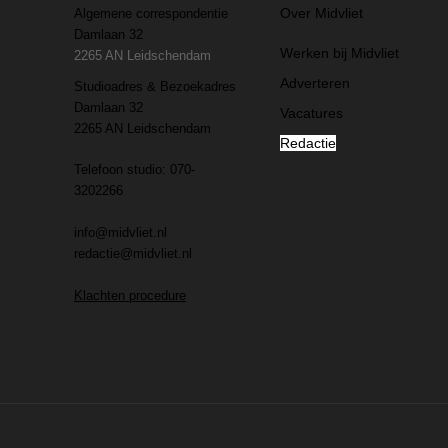
Over Midvliet
Algemene correspondentie
Damlaan 32
Werken bij Midvliet
2265 AN Leidschendam
Adverteren
Studioadres & Bezoekadres
Damlaan 32
Vacatures
2265 AN Leidschendam
Redactie
Telefoon studio: 070-
3202266
info@midvliet.nl
redactie@midvliet.nl
Klachten procedure