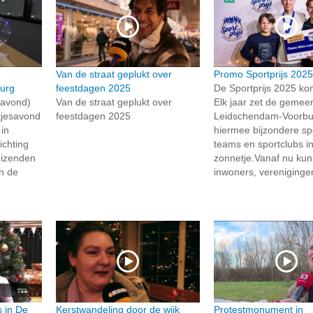
Van de straat geplukt over
Promo Sportprijs 202
urg
feestdagen 2025
De Sportprijs 2025 ko
avond)
Van de straat geplukt over
Elk jaar zet de gemee
htjesavond
feestdagen 2025
Leidschendam-Voorbu
in
hiermee bijzondere sp
ichting
teams en sportclubs in
uizenden
zonnetje.Vanaf nu ku
n de
inwoners, verenigingen
 in De
Kerstwandeling door de wijk
Protestmonument in