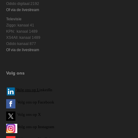
Odido digitaal:2192
Of via de livestream
Televisie
Ziggo: kanaal 41
KPN: kanaal 1489
XS4All: kanaal 1489
Odido kanaal 877
Of via de livestream
Volg ons
V
olg ons op L
inkedIn
Volg ons op Facebook
Volg ons op X
Volg ons op Instagram