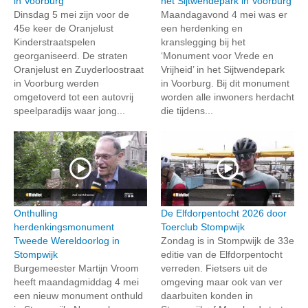
in Voorburg
het Sijtwendepark in Voorburg
Dinsdag 5 mei zijn voor de
Maandagavond 4 mei was er
45e keer de Oranjelust
een herdenking en
Kinderstraatspelen
kranslegging bij het
georganiseerd. De straten
‘Monument voor Vrede en
Oranjelust en Zuyderloostraat
Vrijheid’ in het Sijtwendepark
in Voorburg werden
in Voorburg. Bij dit monument
omgetoverd tot een autovrij
worden alle inwoners herdacht
speelparadijs waar jong...
die tijdens...
Onthulling
De Elfdorpentocht 2026 door
herdenkingsmonument
Toerclub Stompwijk
Tweede Wereldoorlog in
Zondag is in Stompwijk de 33e
Stompwijk
editie van de Elfdorpentocht
Burgemeester Martijn Vroom
verreden. Fietsers uit de
heeft maandagmiddag 4 mei
omgeving maar ook van ver
een nieuw monument onthuld
daarbuiten konden in