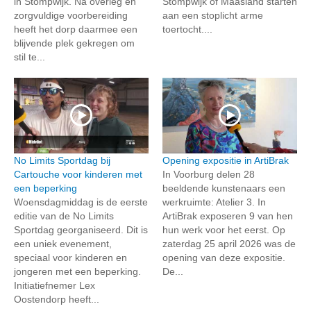
in Stompwijk. Na overleg en
Stompwijk of Maasland starten
zorgvuldige voorbereiding
aan een stoplicht arme
heeft het dorp daarmee een
toertocht....
blijvende plek gekregen om
stil te...
No Limits Sportdag bij
Opening expositie in ArtiBrak
Cartouche voor kinderen met
In Voorburg delen 28
een beperking
beeldende kunstenaars een
Woensdagmiddag is de eerste
werkruimte: Atelier 3. In
editie van de No Limits
ArtiBrak exposeren 9 van hen
Sportdag georganiseerd. Dit is
hun werk voor het eerst. Op
een uniek evenement,
zaterdag 25 april 2026 was de
speciaal voor kinderen en
opening van deze expositie.
jongeren met een beperking.
De...
Initiatiefnemer Lex
Oostendorp heeft...