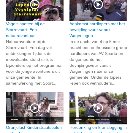
Vogels spotten bij de
Aankomst hardlopers met het
Starrevaart: Een
bevrijdingsvuur vanuit
natuuravontuur
Wageningen
Natuuravontuur bij de
In de nacht van 4 op 5 mei
Starrevaart: Een dag vol
bracht een enthousiaste groep
ontdekkingen Tijdens de
hardlopers van AV Sparta en
meivakantie stond er iets
de gemeente het
bijzonders op het programma
Bevrijdingsvuur vanuit
voor de jonge avonturiers uit
Wageningen naar onze
onze gemeente. In
gemeente. Onder de lopers
samenwerking met Sport...
liepen ook wethouders...
Oranjelust Kinderstraatspelen
Herdenking en kranslegging in