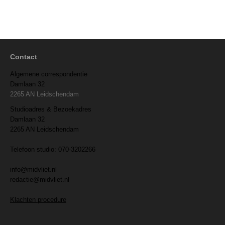
Contact
Algemene correspondentie
Damlaan 32
2265 AN Leidschendam
Studioadres & Bezoekadres
Damlaan 32
2265 AN Leidschendam
Telefoon studio: 070-3202266
info@midvliet.nl
redactie@midvliet.nl
Klachten procedure