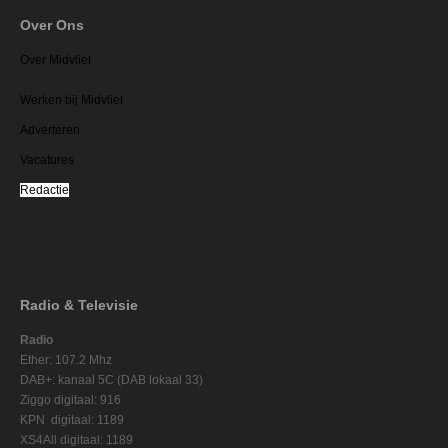
Over Ons
Over Midvliet
Werken bij Midvliet
Adverteren
Vacatures
Redactie
Radio & Televisie
Radio
Ether: 107.2 Mhz
DAB+: kanaal 5C (DAB lokaal 33)
Ziggo digitaal: 916
KPN digitaal: 1189
XS4All digitaal: 1189