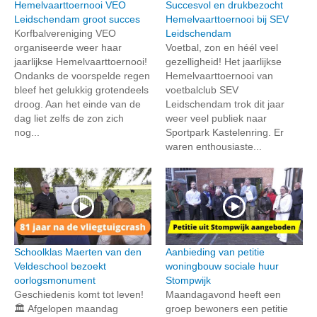
Hemelvaarttoernooi VEO
Succesvol en drukbezocht
Leidschendam groot succes
Hemelvaarttoernooi bij SEV
Korfbalvereniging VEO
Leidschendam
organiseerde weer haar
Voetbal, zon en héél veel
jaarlijkse Hemelvaarttoernooi!
gezelligheid! Het jaarlijkse
Ondanks de voorspelde regen
Hemelvaarttoernooi van
bleef het gelukkig grotendeels
voetbalclub SEV
droog. Aan het einde van de
Leidschendam trok dit jaar
dag liet zelfs de zon zich
weer veel publiek naar
nog...
Sportpark Kastelenring. Er
waren enthousiaste...
Schoolklas Maerten van den
Aanbieding van petitie
Veldeschool bezoekt
woningbouw sociale huur
oorlogsmonument
Stompwijk
Geschiedenis komt tot leven!
Maandagavond heeft een
🏛️ Afgelopen maandag
groep bewoners een petitie