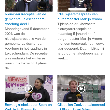
Nieuwjaarsreceptie van de
\Nieuwjaarstoespraak van
gemeente Leidschendam-
burgemeester Martijn Vroom
Voorburg deel 1
Tijdens de drukbezochte
Maandagavond 5 december
nieuwjaarsreceptie op
2026 was de
maandag 5 januari heeft
nieuwjaarsreceptie van de
burgemeester Martijn Vroom
gemeente Leidschendam-
met een toespraak het nieuwe
Voorburg in het raadhuis in
jaar geopend. Daarin blikte hij
Leidschendam. De receptie
terug op het afgelopen jaar en
was ondanks het winterse
keek...
weer druk bezocht. Tijdens
de...
Beweegkriebels door Sport en
Oliebollen Zaalvoetbaltoernooi
Welzijn in Stompwijk
bij Blauw-Zwart Wassenaar