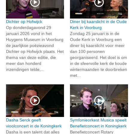
Dichter op Hofwijck
Diner bij kaarslicht in de Oude
Op donderdagavond 29
Kerk in Voorburg
januari 2026 vond in het
Zondag 25 januari is in de
Huygens Museum in Voorburg
Oude Kerk in Voorburg een
de jaarlijkse poëzieavond
diner bij kaarslicht voor meer
Dichter op Hofwijck plaats. Het
dan 100 personen
thema van deze editie, die
georganiseerd. Het doel is om
meer dan honderd
in de sfeervolle kerk de koude
inzendingen telde,...
wintermaanden te doorbreken
met...
Dasha Serck geeft
Symfonieorkest Musica speelt
vioolconcert in de Koningkerk
Benefietconcert in Koningkerk
Dasha is een talent dat alles
Benefietconcert Rotary