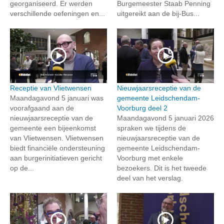
georganiseerd. Er werden
Burgemeester Staab Penning
verschillende oefeningen en...
uitgereikt aan de bij-Bus...
Receptie van Vlietwensen
Nieuwjaarsreceptie van de
Maandagavond 5 januari was
gemeente Leidschendam-
voorafgaand aan de
Voorburg deel 2
nieuwjaarsreceptie van de
Maandagavond 5 januari 2026
gemeente een bijeenkomst
spraken we tijdens de
van Vlietwensen. Vlietwensen
nieuwjaarsreceptie van de
biedt financiële ondersteuning
gemeente Leidschendam-
aan burgerinitiatieven gericht
Voorburg met enkele
op de...
bezoekers. Dit is het tweede
deel van het verslag.