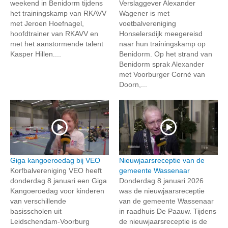
weekend in Benidorm tijdens
Verslaggever Alexander
het trainingskamp van RKAVV
Wagener is met
met Jeroen Hoefnagel,
voetbalvereniging
hoofdtrainer van RKAVV en
Honselersdijk meegereisd
met het aanstormende talent
naar hun trainingskamp op
Kasper Hillen....
Benidorm. Op het strand van
Benidorm sprak Alexander
met Voorburger Corné van
Doorn,...
Giga kangoeroedag bij VEO
Nieuwjaarsreceptie van de
Korfbalvereniging VEO heeft
gemeente Wassenaar
donderdag 8 januari een Giga
Donderdag 8 januari 2026
Kangoeroedag voor kinderen
was de nieuwjaarsreceptie
van verschillende
van de gemeente Wassenaar
basisscholen uit
in raadhuis De Paauw. Tijdens
Leidschendam-Voorburg
de nieuwjaarsreceptie is de