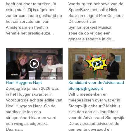
heeft om door te breken, ‘a
Voorburg ten behoeve van de
rising star’. Zij is afgelopen
SpaceBuzz met solist Niek
zomer cum laude geslaagd op
Baar en dirigent Pim Cuijpers.
het conservatorium van
Dit concert van
Amsterdam en heeft in
Symfonieorkest Musica
Venetië het prestigieuze...
speelde op vrijdag een
generale repetitie in de...
Heel Huygens Hapt
Kandidaat voor de Adviesraad
Zondag 25 januari 2026 was
Stompwijk gezocht
in het Huygenskwartier in
Wilt u meedenken en
Voorburg de achtste editie van
meebeslissen over wat er in
Heel Huygens Hapt. Op de
Stompwijk gebeurt? Meldt u
startlocatie lag een
zich dan aan als kandidaat
strippenkaart klaar en werd
voor de Adviesraad Stompwijk.
een wijnglas uitgereikt.
De adviesraad adviseert de
Daarna...
gemeente gevraagd én