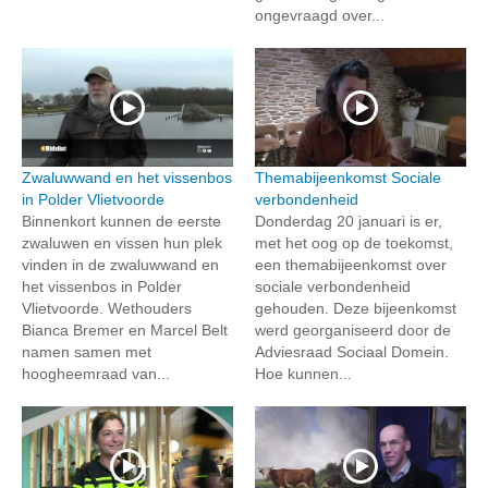
ongevraagd over...
Zwaluwwand en het vissenbos
Themabijeenkomst Sociale
in Polder Vlietvoorde
verbondenheid
Binnenkort kunnen de eerste
Donderdag 20 januari is er,
zwaluwen en vissen hun plek
met het oog op de toekomst,
vinden in de zwaluwwand en
een themabijeenkomst over
het vissenbos in Polder
sociale verbondenheid
Vlietvoorde. Wethouders
gehouden. Deze bijeenkomst
Bianca Bremer en Marcel Belt
werd georganiseerd door de
namen samen met
Adviesraad Sociaal Domein.
hoogheemraad van...
Hoe kunnen...