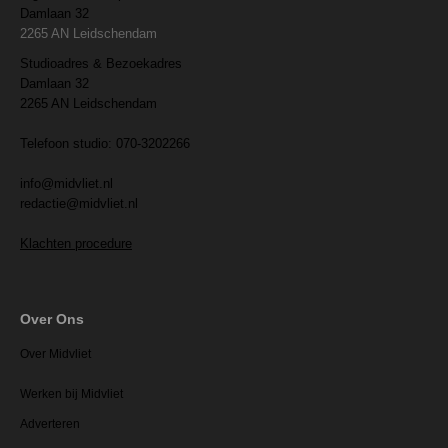
Damlaan 32
2265 AN Leidschendam
Studioadres & Bezoekadres
Damlaan 32
2265 AN Leidschendam
Telefoon studio: 070-3202266
info@midvliet.nl
redactie@midvliet.nl
Klachten procedure
Over Ons
Over Midvliet
Werken bij Midvliet
Adverteren