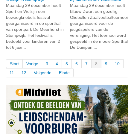
Maandag 29 december heeft
Maandag 29 december heeft
Sport en Welzijn een
Blauw-Zwart een gezellig
beweegkriebels festival
Oliebollen Zaalvoetbaltoernooi
georganiseerd in de sporthal
georganiseerd voor de
van sportpark De Meerhorst in
jeugdspelers van de
Stompwijk. Het festival is
vereniging. Het toernooi werd
bedoeld voor kinderen van 2
gespeeld in de mooie Sporthal
tot 6 jaar...
De Duinpan....
Start
Vorige
3
4
5
6
7
8
9
10
11
12
Volgende
Einde