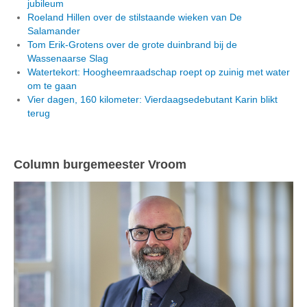
jubileum
Roeland Hillen over de stilstaande wieken van De
Salamander
Tom Erik-Grotens over de grote duinbrand bij de
Wassenaarse Slag
Watertekort: Hoogheemraadschap roept op zuinig met water
om te gaan
Vier dagen, 160 kilometer: Vierdaagsedebutant Karin blikt
terug
Column burgemeester Vroom