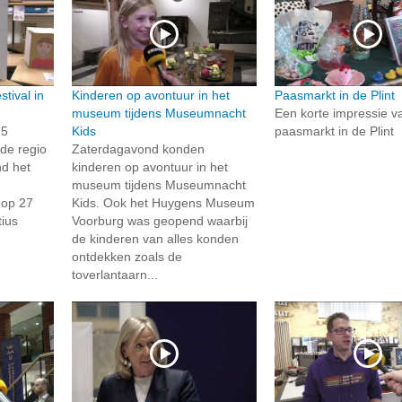
tival in
Kinderen op avontuur in het
Paasmarkt in de Plint
museum tijdens Museumnacht
Een korte impressie v
15
Kids
paasmarkt in de Plint
 de regio
Zaterdagavond konden
d het
kinderen op avontuur in het
museum tijdens Museumnacht
 op 27
Kids. Ook het Huygens Museum
ius
Voorburg was geopend waarbij
de kinderen van alles konden
ontdekken zoals de
toverlantaarn...