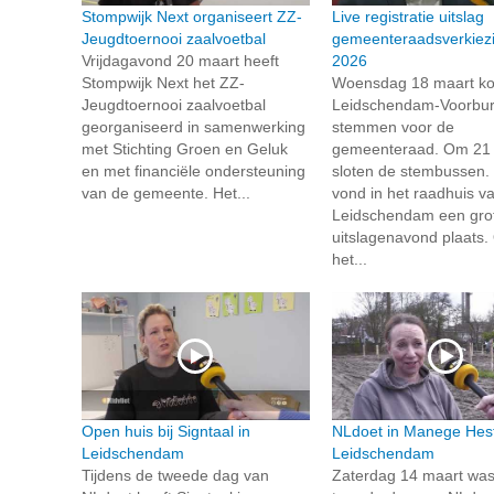
Stompwijk Next organiseert ZZ-
Live registratie uitslag
Jeugdtoernooi zaalvoetbal
gemeenteraadsverkiez
Vrijdagavond 20 maart heeft
2026
Stompwijk Next het ZZ-
Woensdag 18 maart k
Jeugdtoernooi zaalvoetbal
Leidschendam-Voorbu
georganiseerd in samenwerking
stemmen voor de
met Stichting Groen en Geluk
gemeenteraad. Om 21 
en met financiële ondersteuning
sloten de stembussen.
van de gemeente. Het...
vond in het raadhuis v
Leidschendam een gro
uitslagenavond plaats.
het...
Open huis bij Signtaal in
NLdoet in Manege Hest
Leidschendam
Leidschendam
Tijdens de tweede dag van
Zaterdag 14 maart was