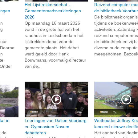
Het Lijsttrekkersdebat -
Reizend computer mu
ingen
Gemeenteraadsverkiezingen
de bibliotheek Voorbu
2026
De bibliotheek organis
on
Op maandag 16 maart 2026
tijdens de boekenweek
rg
vond in de grote hal van het
activiteiten. Zaterda
raadhuis in Leidschendam het
reizend computer mu
uur
lijsttrekkersdebat voor de
de bibliotheek en zij 
 Daarna
gemeente plaats. Het debat
diverse oude compute
an
werd geleid door Henk
meegenomen. Bezoeke
te
Bouwmans, voormalig directeur
 Onder
van de...
ar in
Leerlingen van Dalton Voorburg
Wethouder Jeffrey Ke
en Gymnasium Novum
lanceert nieuwe deelfi
 de
debatteren
Het aanbod van deelmo