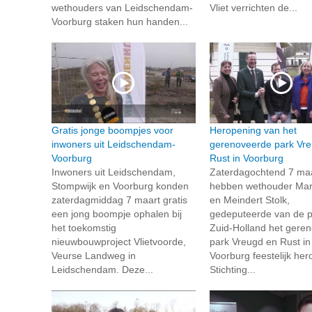
wethouders van Leidschendam-
Vliet verrichten de...
Voorburg staken hun handen...
Gratis jonge boompjes voor
Heropening van het
inwoners uit Leidschendam-
gerenoveerde park Vr
Voorburg
Rust in Voorburg
Inwoners uit Leidschendam,
Zaterdagochtend 7 ma
Stompwijk en Voorburg konden
hebben wethouder Marc
zaterdagmiddag 7 maart gratis
en Meindert Stolk,
een jong boompje ophalen bij
gedeputeerde van de p
het toekomstig
Zuid-Holland het gere
nieuwbouwproject Vlietvoorde,
park Vreugd en Rust in
Veurse Landweg in
Voorburg feestelijk he
Leidschendam. Deze...
Stichting...