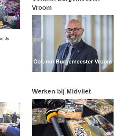
Vroom
an de
Werken bij Midvliet