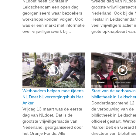
NLdoet heeft Signtaal in
tweede dag van NLdoet
Leidschendam een open dag
grooste vrijwilligersact
georganiseerd waar bezoekers
Nederland. Ook bij de
workshops konden volgen. Ook
Hestar in Leidschend
was er een markt met informatie
veel vrijwilligers actief
over vrijwilligerswerk bij...
grote opknapbeurt van.
Wethouders helpen mee tijdens
Start van de verbouwi
NL Doet bij verzorgingshuis Het
bibliotheek in Leidsch
Anker
Donderdagochtend 12 
Vrijdag 13 maart was de eerste
de verbouwing van de
dag van NLdoet. Dat is de
bibliotheek in Leidsch
grootste vrijwilligersactie van
officieel gestart. Weth
Nederland, georganiseerd door
Marcel Belt en Gerard 
het Oranje Fonds. Alle
directeur van Bibliothe