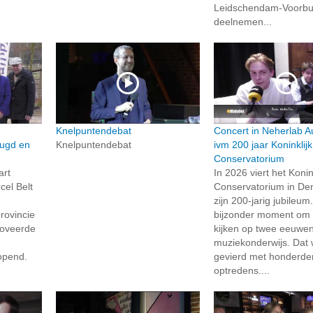
Leidschendam-Voorbu
deelnemen...
Knelpuntendebat
Concert in Neherlab A
eugd en
Knelpuntendebat
ivm 200 jaar Koninklijk
Conservatorium
art
In 2026 viert het Konin
el Belt
Conservatorium in De
zijn 200-jarig jubileum
rovincie
bijzonder moment om 
noveerde
kijken op twee eeuwe
muziekonderwijs. Dat 
ropend.
gevierd met honderde
optredens....