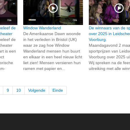
 beleef de
Window Wanderland
De winnaars van de sp
theater
De Amerikaanse Dawn woonde
over 2025 in Leidsch
 beleef de
in het verleden in Bristol (UK)
Voorburg.
theater
waar ze zag hoe Window
Maandagavond 2 maart
t is een
Wanderland mensen hun buurt
sportprijzen van Lei
ect
en elkaar in een heel nieuw licht
Voorburg over 2025 uit
orische
liet zien! Mensen versieren hun
Wij spreken na de fees
am-
ramen met papier en...
uitreiking met alle win
9
10
Volgende
Einde