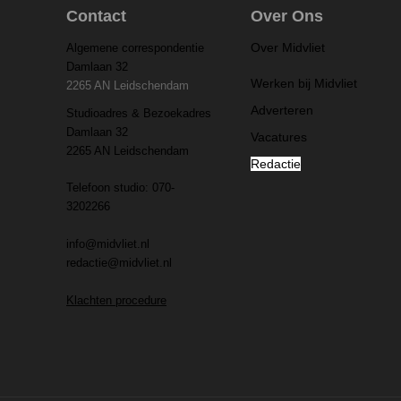
Contact
Over Ons
Over Midvliet
Algemene correspondentie
Damlaan 32
Werken bij Midvliet
2265 AN Leidschendam
Adverteren
Studioadres & Bezoekadres
Damlaan 32
Vacatures
2265 AN Leidschendam
Redactie
Telefoon studio: 070-
3202266
info@midvliet.nl
redactie@midvliet.nl
Klachten procedure