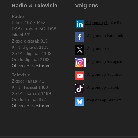
Radio & Televisie
Volg ons
Radio
Ether: 107.2 Mhz
V
olg ons op L
inkedIn
DAB+: kanaal 5C (DAB
lokaal 33)
Volg ons op Facebook
Ziggo digitaal: 916
KPN digitaal: 1189
Volg ons op X
XS4All digitaal: 1189
Odido digitaal:2192
Volg ons op Instagram
Of via de livestream
Volg
ons op
YouTube
Televisie
Ziggo: kanaal 41
KPN: kanaal 1489
Volg ons op TikTok
XS4All: kanaal 1489
Odido kanaal 877
Volg ons op Bluesky
Of via de livestream