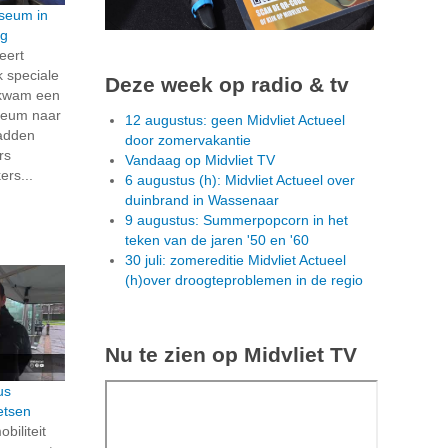
seum in
rg
eert
 speciale
Deze week op radio & tv
g kwam een
seum naar
12 augustus: geen Midvliet Actueel
hadden
door zomervakantie
rs
Vandaag op Midvliet TV
rs...
6 augustus (h): Midvliet Actueel over
duinbrand in Wassenaar
9 augustus: Summerpopcorn in het
teken van de jaren '50 en '60
30 juli: zomereditie Midvliet Actueel
(h)over droogteproblemen in de regio
Nu te zien op Midvliet TV
us
etsen
biliteit