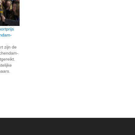
ortprijs
endam-
 zijn de
dschendam-
gereikt.
telijke
naars.