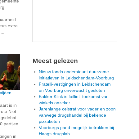
e gemeente
rg.
baarheid
Keus extra
...
Meest gelezen
Nieuw fonds ondersteunt duurzame
initiatieven in Leidschendam-Voorburg
Fratelli-vestigingen in Leidschendam
en Voorburg onverwacht gesloten
mijden
Bakker Klink is failliet: toekomst van
winkels onzeker
rt is in
Jarenlange celstraf voor vader en zoon
ote Niet-
vanwege drugshandel bij bekende
ngsdebat
pizzaketen
0 partijen
Voorburgs pand mogelijk betrokken bij
Haags drugslab
ingen in