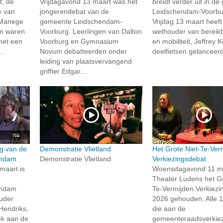
, de
Vrijdagavond 13 maart was het
breidt verder uit in d
ie van
jongerendebat van de
Leidschendam-Voorbu
 Manege
gemeente Leidschendam-
Vrijdag 13 maart heeft
am waren
Voorburg. Leerlingen van Dalton
wethouder van bereik
 met een
Voorburg en Gymnasium
en mobiliteit, Jeffrey 
..
Novum debatteerden onder
deelfietsen gelanceerd
leiding van plaatsvervangend
griffier Edgar...
ng van de
Demonstratie Vlietland
Het Grote Niet-Te-Ver
endam
Demonstratie Vlietland
Verkiezingsdebat
maart is
Woensdagavond 11 maa
Theater Ludens het Gr
endam
Te-Vermijden Verkiezi
ouder
2026 gehouden. Alle 1
Hendriks,
die aan de
ek aan de
gemeenteraadsverkiez