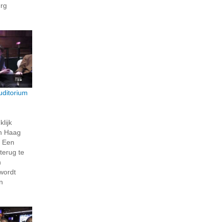
rg
uditorium
klijk
n Haag
. Een
terug te
n
wordt
n