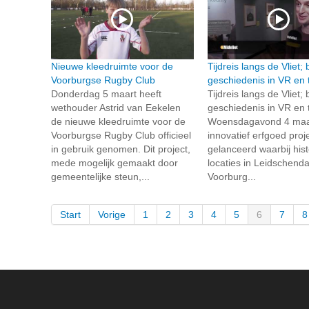
Nieuwe kleedruimte voor de
Tijdreis langs de Vliet;
Voorburgse Rugby Club
geschiedenis in VR en 
Donderdag 5 maart heeft
Tijdreis langs de Vliet;
wethouder Astrid van Eekelen
geschiedenis in VR en 
de nieuwe kleedruimte voor de
Woensdagavond 4 maar
Voorburgse Rugby Club officieel
innovatief erfgoed proj
in gebruik genomen. Dit project,
gelanceerd waarbij hist
mede mogelijk gemaakt door
locaties in Leidschend
gemeentelijke steun,...
Voorburg...
Start
Vorige
1
2
3
4
5
6
7
8