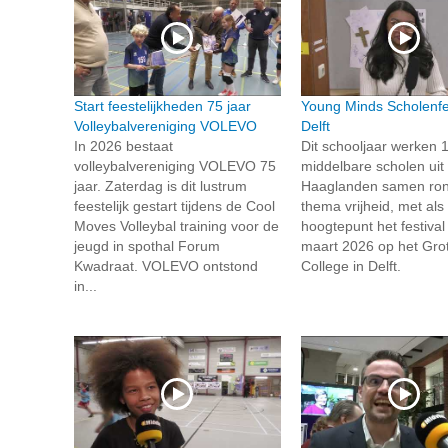
Start feestelijkheden 75 jaar
Young Minds Scholenfes
Volleybalvereniging VOLEVO
Delft
In 2026 bestaat
Dit schooljaar werken 
volleybalvereniging VOLEVO 75
middelbare scholen uit
jaar. Zaterdag is dit lustrum
Haaglanden samen ron
feestelijk gestart tijdens de Cool
thema vrijheid, met als
Moves Volleybal training voor de
hoogtepunt het festival
jeugd in spothal Forum
maart 2026 op het Grot
Kwadraat. VOLEVO ontstond
College in Delft.
in...