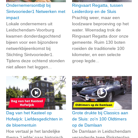
Ondernemersontbijt bij
Ringvaart Regatta, tussen
Sintvoorieder1 Netwerken met
Leiderdorp en de Sluis
impact
Prachtig weer, maar een
Lokale ondernemers uit
loodzware beproeving op het
Leidschendam-Voorburg
water. Woensdag trok de
kwamen donderdagochtend
Ringvaart Regatta door onze
bijeen voor een bijzondere
gemeente. Ruim 130 boten
netwerkbijeenkomst bij
roeiden de traditionele 100
Stichting Sintvoorieder1.
kilometer, en een selecte
Tijdens deze ochtend stonden
groep legde...
niet alleen het leggen...
Dag van het Kasteel op
Grote drukte bij Classics aan
Hofwijck: Liefdesgedichten in
de Sluis: zo'n 100 Oldtimers
de bloementuin
op de Damlaan
Hoe vertaal je het landelijke
De Damlaan in Leidschendam
thema ‘Liefde’ naar historisch
veranderde twee Pinksterdag