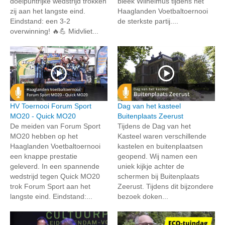
doelpuntrijke wedstrijd trokken
bleek Wilhelmus tijdens het
zij aan het langste eind.
Haaglanden Voetbaltoernooi
Eindstand: een 3-2
de sterkste partij....
overwinning! 🔥💪 Midvliet...
HV Toernooi Forum Sport
Dag van het kasteel
MO20 - Quick MO20
Buitenplaats Zeerust
De meiden van Forum Sport
Tijdens de Dag van het
MO20 hebben op het
Kasteel waren verschillende
Haaglanden Voetbaltoernooi
kastelen en buitenplaatsen
een knappe prestatie
geopend. Wij namen een
geleverd. In een spannende
uniek kijkje achter de
wedstrijd tegen Quick MO20
schermen bij Buitenplaats
trok Forum Sport aan het
Zeerust. Tijdens dit bijzondere
langste eind. Eindstand:...
bezoek doken...