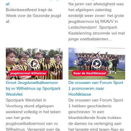
af.
Na jaren van afwezigheid was
Buitenbeestfeest trapt de
het afgelopen zaterdag
Week voor de Gezonde jeugd
eindelijk weer zover: het grote
af.
jeugdtoernooi bij RKAVV in
Leidschendam! Sportpark
Kastelenring stroomde vol met
jonge voetbaltalenten...
Groot Jeugdvoetbaltoernooi
De vrouwen van Forum Sport
bij vv Wilhelmus op Sportpark
1 promoveren naar
Westvliet
Hoofdklasse
Sportpark Westvliet in
De vrouwen van Forum Sport
Voorburg stond afgelopen
1 hebben geschiedenis
weekend volledig in het teken
geschreven. In een
van het grote
bloedstollende finale trokken
jeugdvoetbaltoernooi van vv
de dames na verlenging aan
Wilhelmus. Verspreid over de
het langste eind tegen Ajax av