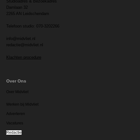
Studioadres & Bezoekadres
Damlaan 32
2265 AN Leidschendam
Telefoon studio: 070-3202266
info@midvliet.nl
redactie@midvliet.nl
Klachten procedure
Over Ons
Over Midvliet
Werken bij Midvliet
Adverteren
Vacatures
Redactie