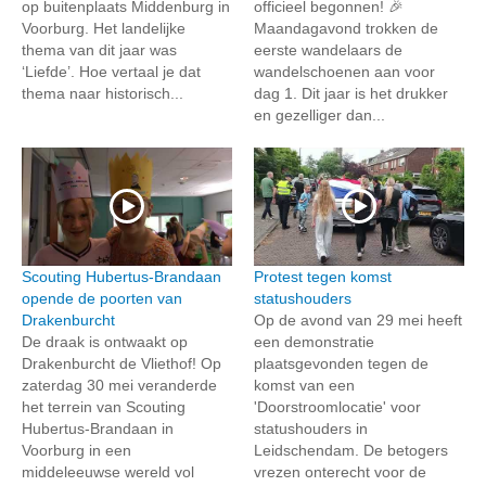
op buitenplaats Middenburg in
officieel begonnen! 🎉
Voorburg. Het landelijke
Maandagavond trokken de
thema van dit jaar was
eerste wandelaars de
‘Liefde’. Hoe vertaal je dat
wandelschoenen aan voor
thema naar historisch...
dag 1. Dit jaar is het drukker
en gezelliger dan...
Scouting Hubertus-Brandaan
Protest tegen komst
opende de poorten van
statushouders
Drakenburcht
Op de avond van 29 mei heeft
De draak is ontwaakt op
een demonstratie
Drakenburcht de Vliethof! Op
plaatsgevonden tegen de
zaterdag 30 mei veranderde
komst van een
het terrein van Scouting
'Doorstroomlocatie' voor
Hubertus-Brandaan in
statushouders in
Voorburg in een
Leidschendam. De betogers
middeleeuwse wereld vol
vrezen onterecht voor de