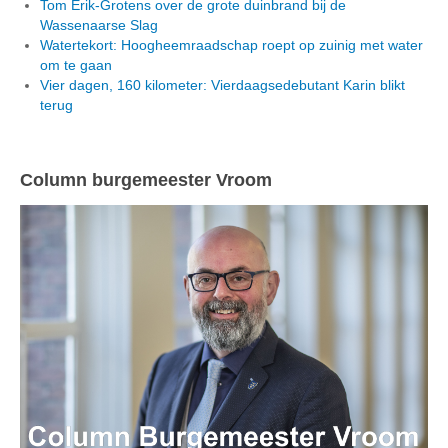
Tom Erik-Grotens over de grote duinbrand bij de
Wassenaarse Slag
Watertekort: Hoogheemraadschap roept op zuinig met water
om te gaan
Vier dagen, 160 kilometer: Vierdaagsedebutant Karin blikt
terug
Column burgemeester Vroom