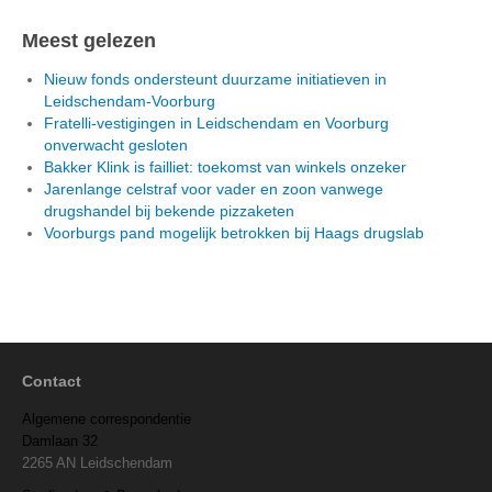
Meest gelezen
Nieuw fonds ondersteunt duurzame initiatieven in
Leidschendam-Voorburg
Fratelli-vestigingen in Leidschendam en Voorburg
onverwacht gesloten
Bakker Klink is failliet: toekomst van winkels onzeker
Jarenlange celstraf voor vader en zoon vanwege
drugshandel bij bekende pizzaketen
Voorburgs pand mogelijk betrokken bij Haags drugslab
Contact
Algemene correspondentie
Damlaan 32
2265 AN Leidschendam