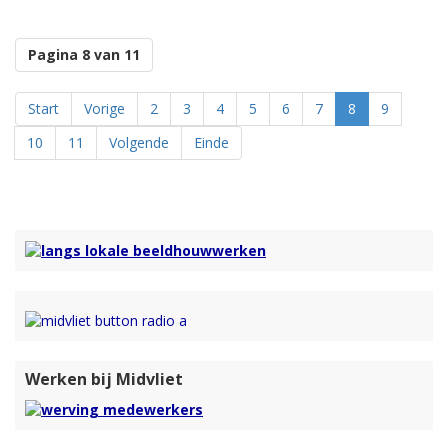
En hoe bereid je deze lessen voor?
Maar ook hoe wordt je eigenlijk een dansdocent?
Op deze en nog veel meer vragen krijg je het antwoord wanneer je
Pagina 8 van 11
luistert naar deze podcast van Baanbreker op Midvliet.
Start
Vorige
2
3
4
5
6
7
8
9
10
11
Volgende
Einde
Werken bij Midvliet