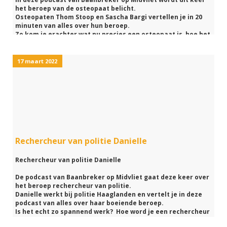
het beroep van de osteopaat belicht.
Osteopaten Thom Stoop en Sascha Bargi vertellen je in 20
minuten van alles over hun beroep.
Zo kom je erachter wat nu precies een osteopaat is, hoe het
werk eruit ziet en hoe je osteopaat kunt worden.
Natuurlijk vertellen Thom en Sascha nog veel meer over hun
boeiende beroep.
17 maart 2022
Nieuwsgierig geworden naar dit beroep?
Luister dan snel naar deze podcast van Baanbreker op
Midvliet.
Rechercheur van politie Danielle
Rechercheur van politie Danielle
De podcast van Baanbreker op Midvliet gaat deze keer over
het beroep rechercheur van politie.
Danielle werkt bij politie Haaglanden en vertelt je in deze
podcast van alles over haar boeiende beroep.
Is het echt zo spannend werk? Hoe word je een rechercheur
en wat maakt dit werk zo leuk om te doen?