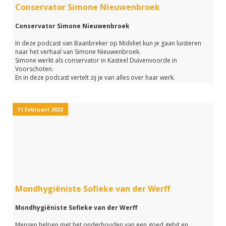
Conservator Simone Nieuwenbroek
Conservator Simone Nieuwenbroek
In deze podcast van Baanbreker op Midvliet kun je gaan luisteren
naar het verhaal van Simone Nieuwenbroek.
Simone werkt als conservator in Kasteel Duivenvoorde in
Voorschoten.
En in deze podcast vertelt zij je van alles over haar werk.
Ben je ook nieuwsgierig naar de werkzaamheden van een
conservator en zou je willen weten hoe je conservator kunt worden?
Luister dan vooral naar deze podcast van Baanbreker op Midvliet.
11 februari 2022
(met excuses voor de matige geluidskwaliteit aan het begin van deze
podcast)
Mondhygiëniste Sofieke van der Werff
Mondhygiëniste Sofieke van der Werff
Mensen helpen met het onderhouden van een goed gebit en