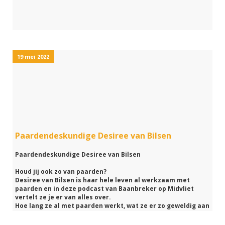
19 mei 2022
Paardendeskundige Desiree van Bilsen
Paardendeskundige Desiree van Bilsen
Houd jij ook zo van paarden?
Desiree van Bilsen is haar hele leven al werkzaam met
paarden en in deze podcast van Baanbreker op Midvliet
vertelt ze je er van alles over.
Hoe lang ze al met paarden werkt, wat ze er zo geweldig aan
vindt en hoe haar adviesbureau er tegenwoordig uit ziet.