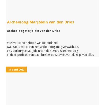
Archeoloog Marjolein van den Dries
Archeoloog Marjolein van den Dries
Veel verstand hebben van de oudheid.
Dat is iets wat je van een archeoloog mag verwachten.
En Voorburgse Marjolein van den Dries is archeoloog.
In deze podcast van Baanbreker op Midvliet vertelt ze je van alles
over haar beroep.
Wat is precies een archeoloog?
Hoe ziet haar gemiddelde werkdag eruit?
15 april 2022
En welke studie moet je volgen om archeoloog te worden.
Op deze vraag en nog veel meer vragen krijg je het antwoord
wanneer je luistert naar deze podcast van Baanbreker op Midvliet.