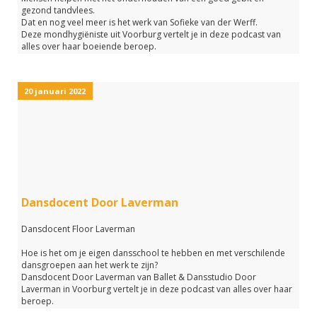
gezond tandvlees.
Dat en nog veel meer is het werk van Sofieke van der Werff.
Deze mondhygiëniste uit Voorburg vertelt je in deze podcast van
alles over haar boeiende beroep.
Hoe zien haar werkdagen er uit, maar ook welke studie heb je nodig
om mondhygiëniste te worden?
In deze podcast krijg op je deze en nog veel meer vragen het
20 januari 2022
antwoord van Sofieke.
Lijkt jou dit ook een leuk beroep?
Luister dan vooral naar deze podcast van Baanbreker op Midvliet.
Dansdocent Door Laverman
Dansdocent Floor Laverman
Hoe is het om je eigen dansschool te hebben en met verschilende
dansgroepen aan het werk te zijn?
Dansdocent Door Laverman van Ballet & Dansstudio Door
Laverman in Voorburg vertelt je in deze podcast van alles over haar
beroep.
Welke danslessen geeft zij allemaal?