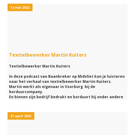
Dit en nog veel meer kom je allemaal te weten wanneer je
12 mei 2022
luistert van deze podcast van Baanbreker op Midvliet
Textielbewerker Martin Kuiters
Textielbewerker Martin Kuiters
In deze podcast van Baanbreker op Midvliet kun je luisteren
naar het verhaal van textielbewerker Martin Kuiters.
Martin werkt als eigenaar in Voorburg bij de
borduurcompany.
En binnen zijn bedrijf bedrukt en borduurt hij onder andere
t-shirts.
Wat vind Martin leuk aan zijn werk of hoe ziet zijn werkdag
er uit?
21 april 2022
Je komt er achter wanneer je luistert naar deze podcast van
Baanbreker op Midvliet.