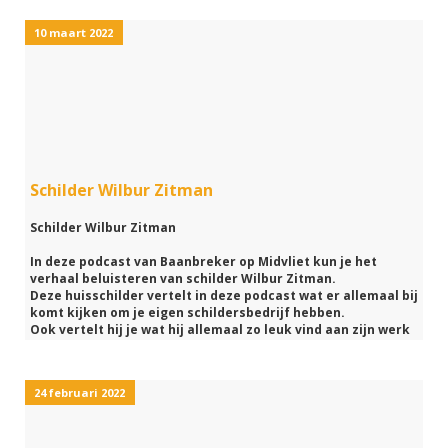
Je komt er achter wanneer je deze podcast van Baanbreker
10 maart 2022
op Midvliet gaat beluisteren.
Schilder Wilbur Zitman
Schilder Wilbur Zitman
In deze podcast van Baanbreker op Midvliet kun je het
verhaal beluisteren van schilder Wilbur Zitman.
Deze huisschilder vertelt in deze podcast wat er allemaal bij
komt kijken om je eigen schildersbedrijf hebben.
Ook vertelt hij je wat hij allemaal zo leuk vind aan zijn werk
en hoe hij schider geworden is.
Wanneer jij het schilderen van huizen geweldig vindt om te
24 februari 2022
doen, luister dan vooral naar deze podcast van Baanbreker
op Midvliet.