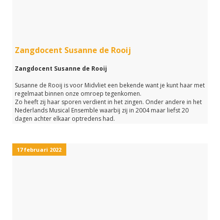
{
Zangdocent Susanne de Rooij
Zangdocent Susanne de Rooij
Susanne de Rooij is voor Midvliet een bekende want je kunt haar met
regelmaat binnen onze omroep tegenkomen.
Zo heeft zij haar sporen verdient in het zingen. Onder andere in het
Nederlands Musical Ensemble waarbij zij in 2004 maar liefst 20
dagen achter elkaar optredens had.
Nadat Susanne actief zangles en coaching in het zingen gekregen
had besloot zij om ook anderen te willen ondersteunen in het leren
zingen.
17 februari 2022
Hiervoor heeft zij haar eigen bedrijf 'Heart4music' opgericht.
In deze Podcast van Baanbreker op Midvliet vertelt Susanne je van
alles over haar beroep.
Is anderen leren zingen voor jou ook een passie?
Luister dan snel naar deze podcast van Baanbreker op Midvliet.