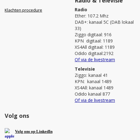
Radio & Televisie
Radio
Klachten procedure
Ether: 107.2 Mhz
DAB+: kanaal 5C (DAB lokaal
33)
Ziggo digitaal: 916
KPN digitaal: 1189
XS4All digitaal: 1189
Odido digitaal:2192
Of via de livestream
Televisie
Ziggo: kanaal 41
KPN: kanaal 1489
XS4All: kanaal 1489
Odido kanaal 877
Of via de livestream
Volg ons
V
olg ons op L
inkedIn