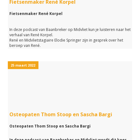
Fietsenmaker René Korpel
Fietsenmaker René Korpel
In deze podcast van Baanbreker op Midvliet kun je luisteren naar het
verhaal van René Korpel.
René en Midvlietstagiaire Elodie Springer zijn in gesprek over het
beroep van René.
Hoe zien zijn werkdagen eruit?
Welke opleiding heb je nodig om fietsenmaker te worden?
En wat is er zo leuk aan dit beroep?
25 maart 2022
Op deze - en nog veel meer vragen krijg je het antwoord wanneer je
luistert naar deze podcast van Baanbreker op Midvliet
Osteopaten Thom Stoop en Sascha Bargi
Osteopaten Thom Stoop en Sascha Bargi
In deze podcast van Baanbreker op Midvliet wordt dit keer