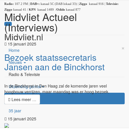
Radio:
107.2 FM |
DAB+:
kanaal 5C (DAB lokaal 33) |
Ziggo
kanaal 916 |
Televisie:
Ziggo
kanaal 41 /
KPN
kanaal 1489 /
Odido
kanaal 877
Midvliet Actueel
(Interviews)
Midvliet.nl
15 januari 2025
×
Home
Bezoek staatssecretaris
Nieuws
Jansen aan de Binckhorst
Radio & Televisie
In de Binckhorst in Den Haag zal de komende jaren veel
Uitzending gemist
hoogbouw verrijzen, maar maandag was er hoog bezoek.
Podcasts
Lees meer …
35 jaar
15 januari 2025