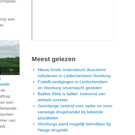
orrepaal.
coop aan
et.
Meest gelezen
Nieuw fonds ondersteunt duurzame
initiatieven in Leidschendam-Voorburg
w
Fratelli-vestigingen in Leidschendam
weide
en Voorburg onverwacht gesloten
 de
Bakker Klink is failliet: toekomst van
aftrap
winkels onzeker
van een
Jarenlange celstraf voor vader en zoon
lietweide.
vanwege drugshandel bij bekende
lantten
pizzaketen
rker van
Voorburgs pand mogelijk betrokken bij
lt...
Haags drugslab