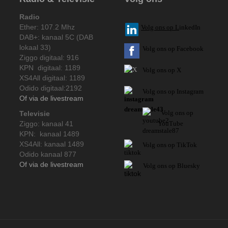
Radio
Ether: 107.2 Mhz
V
olg ons op L
inkedIn
DAB+: kanaal 5C (DAB
lokaal 33)
Volg ons op Facebook
Ziggo digitaal: 916
KPN digitaal: 1189
Volg ons op X
XS4All digitaal: 1189
Odido digitaal:2192
Volg ons op Instagram
Of via de livestream
Volg
ons op
Televisie
Ziggo: kanaal 41
YouTube
KPN: kanaal 1489
XS4All: kanaal 1489
Volg ons op TikTok
Odido kanaal 877
Of via de livestream
Volg ons op Bluesky