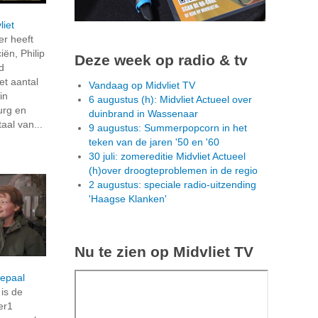
liet
r heeft
ën, Philip
Deze week op radio & tv
d
t aantal
Vandaag op Midvliet TV
in
6 augustus (h): Midvliet Actueel over
urg en
duinbrand in Wassenaar
aal van...
9 augustus: Summerpopcorn in het
teken van de jaren '50 en '60
30 juli: zomereditie Midvliet Actueel
(h)over droogteproblemen in de regio
2 augustus: speciale radio-uitzending
'Haagse Klanken'
Nu te zien op Midvliet TV
repaal
is de
er1