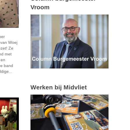
Vroom
ber
s van Woej
ezet! Ze
nd met
 en
 De band
dige...
Werken bij Midvliet