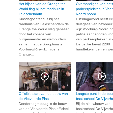
Het hijsen van de Orange the
Overhandigen van petit
World flag bij het raadhuis in
parkeerplekken in Voor
Leidschendam
Noord noord
Dinsdagochtend is bij het
Dinsdagavond heeft e
raadhuis van Leidschendam de
delegatie van bewoners
Orange the World vlag gehesen
wijk Voorburg-Noord n
door het college van
petitie aangeboden vo
burgemeester en wethouders
van parkeerplekken in d
samen met de Soroptimisten
De petitie bevat 2200
Voorburg/Rijswijk. Tijdens
handtekeningen en wer
Orange...
Officiële start van de bouw van
Laagste punt in de bo
de Vietvoorde Plas
basisschool De Vijverh
Donderdagmiddag is de bouw
Bij de nieuwbouw van
van de Vietvoorde Plas officieel
basisschool De Vijverho