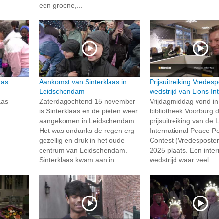
een groene,...
aas
Aankomst van Sinterklaas in
Prijsuitreiking Vredesp
Leidschendam
wedstrijd van Lions In
aas
Zaterdagochtend 15 november
Vrijdagmiddag vond in
is Sinterklaas en de pieten weer
bibliotheek Voorburg 
aangekomen in Leidschendam.
prijsuitreiking van de 
Het was ondanks de regen erg
International Peace P
gezellig en druk in het oude
Contest (Vredesposter
centrum van Leidschendam.
2025 plaats. Een inter
Sinterklaas kwam aan in...
wedstrijd waar veel...