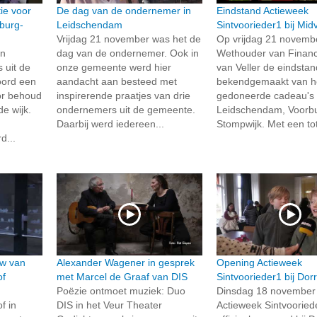
ie voor
De dag van de ondernemer in
Eindstand Actieweek
burg-
Leidschendam
Sintvoorieder1 bij Midv
Vrijdag 21 november was het de
Op vrijdag 21 novembe
en
dag van de ondernemer. Ook in
Wethouder van Financi
 uit de
onze gemeente werd hier
van Veller de eindstan
oord een
aandacht aan besteed met
bekendgemaakt van he
or behoud
inspirerende praatjes van drie
gedoneerde cadeau's 
e wijk.
ondernemers uit de gemeente.
Leidschendam, Voorb
Daarbij werd iedereen...
Stompwijk. Met een tot
d...
uw van
Alexander Wagener in gesprek
Opening Actieweek
of
met Marcel de Graaf van DIS
Sintvoorieder1 bij Dor
Poëzie ontmoet muziek: Duo
Dinsdag 18 november 
f in
DIS in het Veur Theater
Actieweek Sintvooried