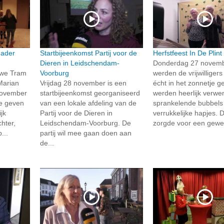
dader
Startbijeenkomst Partij voor de
Herfstfeest In De Plint
Dieren in Leidschendam-
Donderdag 27 novem
uwe Tram
Voorburg
werden de vrijwilliger
Marian
Vrijdag 28 november is een
écht in het zonnetje g
november
startbijeenkomst georganiseerd
werden heerlijk verwe
te geven
van een lokale afdeling van de
sprankelende bubbels
jk
Partij voor de Dieren in
verrukkelijke hapjes.
hter,
Leidschendam-Voorburg. De
zorgde voor een gewel
...
partij wil mee gaan doen aan
de...