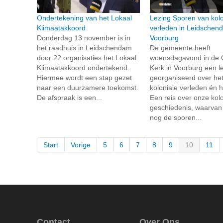
Ondertekening van het Lokaal
Lezing Sporen van kolo
Klimaatakkoord
verleden in Leidschen
Donderdag 13 november is in
Voorburg
het raadhuis in Leidschendam
De gemeente heeft
door 22 organisaties het Lokaal
woensdagavond in de
Klimaatakkoord ondertekend.
Kerk in Voorburg een l
Hiermee wordt een stap gezet
georganiseerd over he
naar een duurzamere toekomst.
koloniale verleden én 
De afspraak is een...
Een reis over onze kolo
geschiedenis, waarvan
nog de sporen...
Start
Vorige
5
6
7
8
9
10
11
Contact
Over Ons