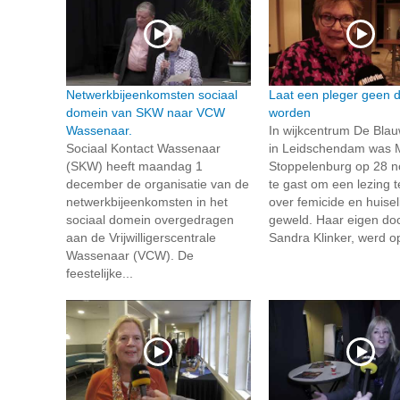
Netwerkbijeenkomsten sociaal
Laat een pleger geen 
domein van SKW naar VCW
worden
Wassenaar.
In wijkcentrum De Bla
Sociaal Kontact Wassenaar
in Leidschendam was 
(SKW) heeft maandag 1
Stoppelenburg op 28 
december de organisatie van de
te gast om een lezing 
netwerkbijeenkomsten in het
over femicide en huiseli
sociaal domein overgedragen
geweld. Haar eigen doc
aan de Vrijwilligerscentrale
Sandra Klinker, werd op
Wassenaar (VCW). De
feestelijke...