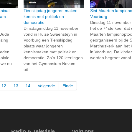
niaal
Tienskipdag jongeren maken
Sint Maarten lampiono
dam-
kennis met politiek en
Voorburg
democratie
Dinsdag 11 november
Dinsdagmiddag 11 november
het de 74ste keer dat 
 Oude
vond in Huize Swaensteyn in
Maarten lampionoptoc
ezing
Voorburg een Tienskipdag
georganiseerd bij de S
t
plaats waar jongeren
Martinuskerk aan het
heden.
kennismaken met politiek en
in Voorburg. De kinde
niale
democratie. Zo’n 120 leerlingen
werden begroet vanaf t
 we nu
van het Gymnasium Novum
uit...
12
13
14
Volgende
Einde
Radio & Televisie
Volg ons