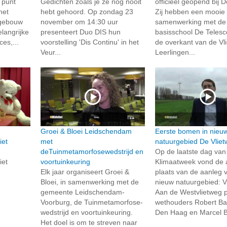
 punt
Gedichten zoals je ze nog nooit
officieel geopend bij D
het
hebt gehoord. Op zondag 23
Zij hebben een mooie
 gebouw
november om 14:30 uur
samenwerking met de
langrijke
presenteert Duo DIS hun
basisschool De Teles
es,...
voorstelling 'Dis Continu' in het
de overkant van de Vli
Veur...
Leerlingen...
Groei & Bloei Leidschendam
Eerste bomen in nieu
iet
met
natuurgebied De Vliet
deTuinmetamorfosewedstrijd en
Op de laatste dag van
iet
voortuinkeuring
Klimaatweek vond de 
Elk jaar organiseert Groei &
plaats van de aanleg 
Bloei, in samenwerking met de
nieuw natuurgebied: V
gemeente Leidschendam-
Aan de Westvlietweg p
Voorburg, de Tuinmetamorfose-
wethouders Robert Ba
wedstrijd en voortuinkeuring.
Den Haag en Marcel Be
Het doel is om te streven naar