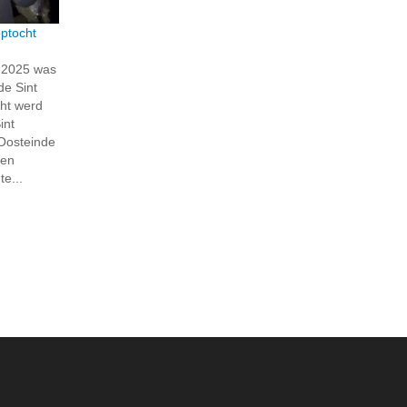
ptocht
 2025 was
de Sint
ht werd
int
 Oosteinde
ren
e...