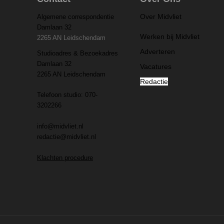
Over Midvliet
Algemene correspondentie
Damlaan 32
Werken bij Midvliet
2265 AN Leidschendam
Adverteren
Studioadres & Bezoekadres
Damlaan 32
Vacatures
2265 AN Leidschendam
Redactie
Telefoon studio: 070-
3202266
info@midvliet.nl
redactie@midvliet.nl
Klachten procedure