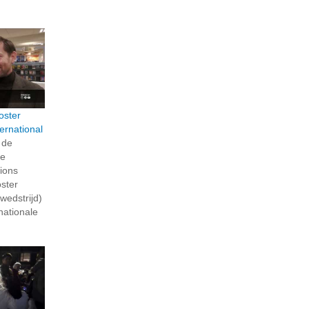
oster
ternational
 de
de
Lions
oster
wedstrijd)
nationale