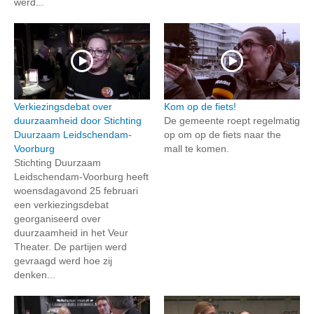
werd...
Verkiezingsdebat over
Kom op de fiets!
duurzaamheid door Stichting
De gemeente roept regelmatig
Duurzaam Leidschendam-
op om op de fiets naar the
Voorburg
mall te komen.
Stichting Duurzaam
Leidschendam-Voorburg heeft
woensdagavond 25 februari
een verkiezingsdebat
georganiseerd over
duurzaamheid in het Veur
Theater. De partijen werd
gevraagd werd hoe zij
denken...