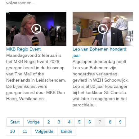
volwassenen...
MKB Regio Event
Leo van Bohemen honderd
Maandagavond 2 februari is
jaar
het MKB Regio Event 2026
Afgelopen donderdag heeft
georganiseerd in de bioscoop
Leo van Bohemen zijn
van The Mall of the
honderdste verjaardag
Netherlands in Leidschendam.
gevierd in WZH Schoorwijck.
De bijeenkomst werd
Leo is al 80 jaar koorzanger
georganiseerd door MKB Den
bij het kerkkoor St. Caecilia
Haag, Westland en...
wat later is opgegaan in het
parochiële...
Start
Vorige
2
3
4
5
6
7
8
9
10
11
Volgende
Einde