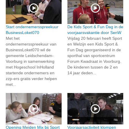
Start ondernemersspreekuur
De Kids Sport & Fun Dag in de
BusinessLoket070
voorjaarsvakantie door SenW
Met het
Vrijdag 20 februari heeft Sport
ondernemersspreekuur van
en Welzijn een Kids Sport &
BusinessLoket070 wil de
Fun Dag georganiseerd in de
gemeente Leidschendam-
sporthal van sportcentrum
Voorburg in samenwerking
Forum Kwadraat in Voorburg.
met Hogeschool InHolland
De kinderen tussen de 2 en
startende ondernemers en
14 jaar deden...
zzp-ers gratis verder helpen
met...
Opening Meiden Mix bij Sport
Voorjaarsactiviteit klompen