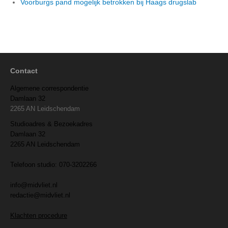
Voorburgs pand mogelijk betrokken bij Haags drugslab
Contact
Algemene correspondentie
Damlaan 32
2265 AN Leidschendam
Studioadres & Bezoekadres
Damlaan 32
2265 AN Leidschendam
Telefoon studio: 070-3202266
info@midvliet.nl
redactie@midvliet.nl
Klachten procedure