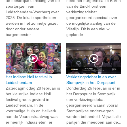
de feestelijke uitreiking van de
heeft het burgerinitiatief Buren
sportprijzen van
van de Binckhorst een
Leidschendam-Voorburg over
verkiezingsdebat
2025. De lokale sporthelden
georganiseerd speciaal over
werden in het zonnetje gezet
de mogelijke aanleg van de
door onder andere
Vlietlijn. Dit is een nieuw
burgemeester...
geplande...
Het Indiase Holi festival in
Verkiezingsdebat in en over
Leidschendam
Stompwijk in het Dorpspunt
Zaterdagmiddag 28 februari is
Donderdag 26 februari is er in
het kleurrijke Indiase Holi
het Dorpspunt in Stompwijk
festival groots gevierd in
een verkiezingsdebat
Leidschendam. In de
georganiseerd waarin vooral
voormalige Hulp en Heilkerk
Stompwijkse onderwerpen
aan de Veursestraatweg was
werden behandeld. Vrijwel alle
er heerlijk Indiaas eten, er
partijen die meedoen aan de...