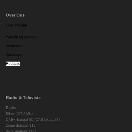
Over Ons
Over Midvliet
Werken bij Midvliet
Adverteren
Vacatures
Redactie
Radio & Televisie
Radio
Ether: 107.2 Mhz
DAB+: kanaal 5C (DAB lokaal 33)
Ziggo digitaal: 916
KPN digitaal: 1189