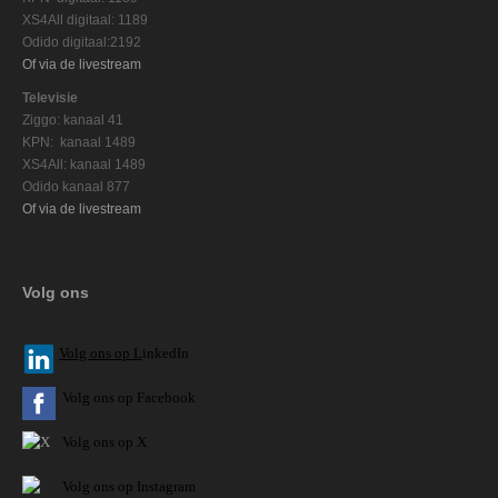
XS4All digitaal: 1189
Odido digitaal:2192
Of via de livestream
Televisie
Ziggo: kanaal 41
KPN: kanaal 1489
XS4All: kanaal 1489
Odido kanaal 877
Of via de livestream
Volg ons
V
olg ons op L
inkedIn
Volg ons op Facebook
Volg ons op X
Volg ons op Instagram