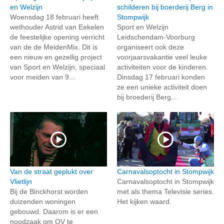
en Welzijn
schilderen bij boerderij Berg in
Woensdag 18 februari heeft
Stompwijk
wethouder Astrid van Eekelen
Sport en Welzijn
de feestelijke opening verricht
Leidschendam-Voorburg
van de de MeidenMix. Dit is
organiseert ook deze
een nieuw en gezellig project
voorjaarsvakantie veel leuke
van Sport en Welzijn, speciaal
activiteiten voor de kinderen.
voor meiden van 9...
Dinsdag 17 februari konden
ze een unieke activiteit doen
bij broederij Berg...
Van de straat geplukt over
Carnavalsoptocht in Stompwijk
Vlietlijn
Carnavalsoptocht in Stompwijk
Bij de Binckhorst worden
met als thema Televisie series.
duizenden woningen
Het kijken waard.
gebouwd. Daarom is er een
noodzaak om OV te