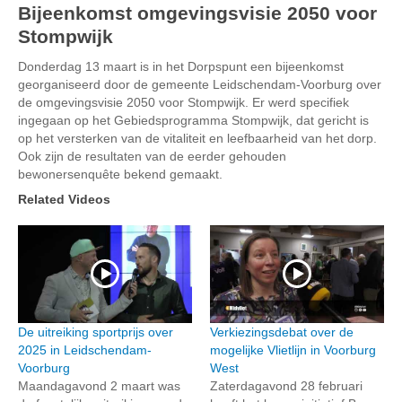
Bijeenkomst omgevingsvisie 2050 voor
Stompwijk
Donderdag 13 maart is in het Dorpspunt een bijeenkomst
georganiseerd door de gemeente Leidschendam-Voorburg over
de omgevingsvisie 2050 voor Stompwijk. Er werd specifiek
ingegaan op het Gebiedsprogramma Stompwijk, dat gericht is
op het versterken van de vitaliteit en leefbaarheid van het dorp.
Ook zijn de resultaten van de eerder gehouden
bewonersenquête bekend gemaakt.
Related Videos
De uitreiking sportprijs over
Verkiezingsdebat over de
2025 in Leidschendam-
mogelijke Vlietlijn in Voorburg
Voorburg
West
Maandagavond 2 maart was
Zaterdagavond 28 februari