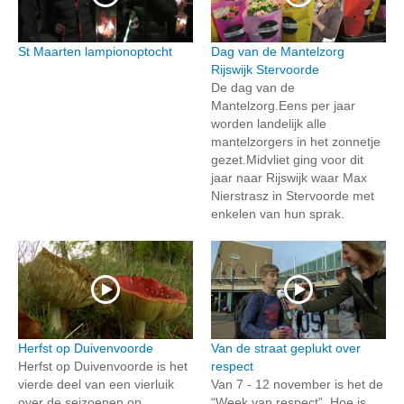
St Maarten lampionoptocht
Dag van de Mantelzorg
Rijswijk Stervoorde
De dag van de
Mantelzorg.Eens per jaar
worden landelijk alle
mantelzorgers in het zonnetje
gezet.Midvliet ging voor dit
jaar naar Rijswijk waar Max
Nierstrasz in Stervoorde met
enkelen van hun sprak.
Herfst op Duivenvoorde
Van de straat geplukt over
Herfst op Duivenvoorde is het
respect
vierde deel van een vierluik
Van 7 - 12 november is het de
over de seizoenen op
“Week van respect”. Hoe is