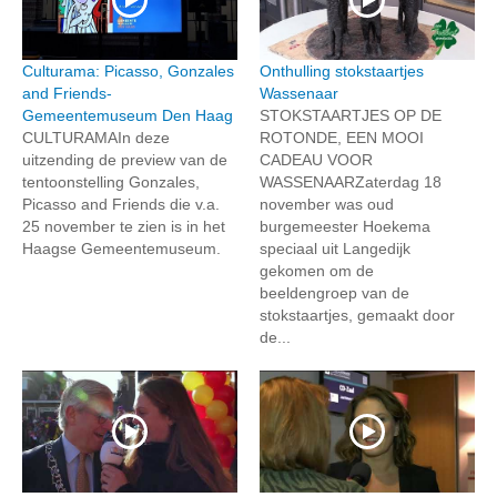
Culturama: Picasso, Gonzales
Onthulling stokstaartjes
and Friends-
Wassenaar
Gemeentemuseum Den Haag
STOKSTAARTJES OP DE
CULTURAMAIn deze
ROTONDE, EEN MOOI
uitzending de preview van de
CADEAU VOOR
tentoonstelling Gonzales,
WASSENAARZaterdag 18
Picasso and Friends die v.a.
november was oud
25 november te zien is in het
burgemeester Hoekema
Haagse Gemeentemuseum.
speciaal uit Langedijk
gekomen om de
beeldengroep van de
stokstaartjes, gemaakt door
de...