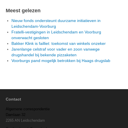
Meest gelezen
Nieuw fonds ondersteunt duurzame initiatieven in
Leidschendam-Voorburg
Fratelli-vestigingen in Leidschendam en Voorburg
onverwacht gesloten
Bakker Klink is failliet: toekomst van winkels onzeker
Jarenlange celstraf voor vader en zoon vanwege
drugshandel bij bekende pizzaketen
Voorburgs pand mogelijk betrokken bij Haags drugslab
Contact
Algemene correspondentie
Damlaan 32
2265 AN Leidschendam