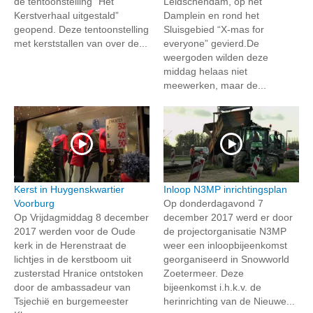
de tentoonstelling “Het
Leidschendam, op het
Kerstverhaal uitgestald”
Damplein en rond het
geopend. Deze tentoonstelling
Sluisgebied “X-mas for
met kerststallen van over de...
everyone” gevierd.De
weergoden wilden deze
middag helaas niet
meewerken, maar de...
Kerst in Huygenskwartier
Inloop N3MP inrichtingsplan
Voorburg
Op donderdagavond 7
Op Vrijdagmiddag 8 december
december 2017 werd er door
2017 werden voor de Oude
de projectorganisatie N3MP
kerk in de Herenstraat de
weer een inloopbijeenkomst
lichtjes in de kerstboom uit
georganiseerd in Snowworld
zusterstad Hranice ontstoken
Zoetermeer. Deze
door de ambassadeur van
bijeenkomst i.h.k.v. de
Tsjechië en burgemeester
herinrichting van de Nieuwe...