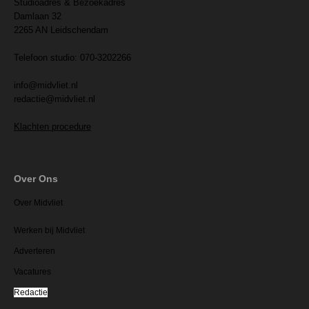
Studioadres & Bezoekadres
Damlaan 32
2265 AN Leidschendam
Telefoon studio: 070-3202266
info@midvliet.nl
redactie@midvliet.nl
Klachten procedure
Over Ons
Over Midvliet
Werken bij Midvliet
Adverteren
Vacatures
Redactie