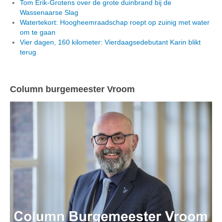
Tom Erik-Grotens over de grote duinbrand bij de
Wassenaarse Slag
Watertekort: Hoogheemraadschap roept op zuinig met water
om te gaan
Vier dagen, 160 kilometer: Vierdaagsedebutant Karin blikt
terug
Column burgemeester Vroom